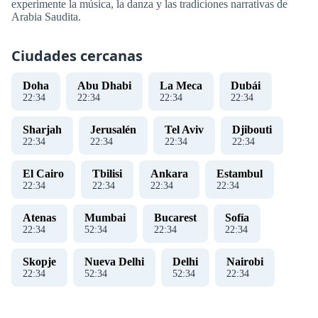
experimente la música, la danza y las tradiciones narrativas de
Arabia Saudita.
Ciudades cercanas
Doha
Abu Dhabi
La Meca
Dubái
22
:
34
22
:
34
22
:
34
22
:
34
Sharjah
Jerusalén
Tel Aviv
Djibouti
22
:
34
22
:
34
22
:
34
22
:
34
El Cairo
Tbilisi
Ankara
Estambul
22
:
34
22
:
34
22
:
34
22
:
34
Atenas
Mumbai
Bucarest
Sofía
22
:
34
52
:
34
22
:
34
22
:
34
Skopje
Nueva Delhi
Delhi
Nairobi
22
:
34
52
:
34
52
:
34
22
:
34