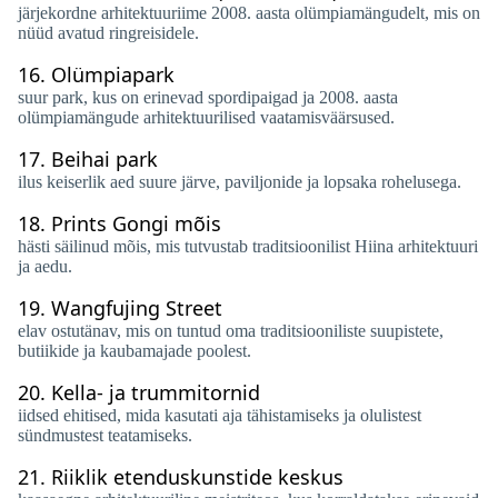
järjekordne arhitektuuriime 2008. aasta olümpiamängudelt, mis on
nüüd avatud ringreisidele.
16.
Olümpiapark
suur park, kus on erinevad spordipaigad ja 2008. aasta
olümpiamängude arhitektuurilised vaatamisväärsused.
17.
Beihai park
ilus keiserlik aed suure järve, paviljonide ja lopsaka rohelusega.
18.
Prints Gongi mõis
hästi säilinud mõis, mis tutvustab traditsioonilist Hiina arhitektuuri
ja aedu.
19.
Wangfujing Street
elav ostutänav, mis on tuntud oma traditsiooniliste suupistete,
butiikide ja kaubamajade poolest.
20.
Kella- ja trummitornid
iidsed ehitised, mida kasutati aja tähistamiseks ja olulistest
sündmustest teatamiseks.
21.
Riiklik etenduskunstide keskus