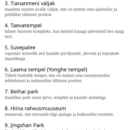
3.
Tiananmeni väljak
maailma suurim avalik väljak, mis on tuntud oma ajaloolise ja
poliitilise tähtsuse poolest.
4.
Taevatempel
iidsete hoonete kompleks, kus keisrid kunagi palvetasid hea saagi
eest.
5.
Suvepalee
vapustav keiserlik aed kaunite paviljonide, järvede ja lopsakate
maastikega.
6.
Laama tempel (Yonghe tempel)
Tiibeti budistlik tempel, mis on tuntud oma suurejoonelise
arhitektuuri ja kultuurilise tähtsuse poolest.
7.
Beihai park
maaliline park suure järve, templite ja kaunite aedadega.
8.
Hiina rahvusmuuseum
muuseum, mis tutvustab riigi ajalugu ja kultuurilisi esemeid.
9.
Jingshan Park