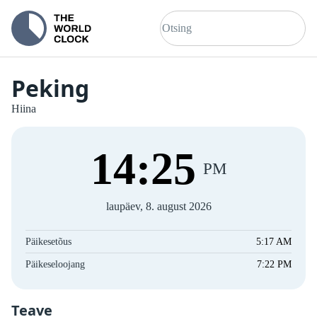
Peking
Hiina
14
:
26
PM
laupäev, 8. august 2026
Päikesetõus
5:17 AM
Päikeseloojang
7:22 PM
Teave