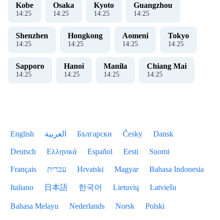
Kobe
Osaka
Kyoto
Guangzhou
14
:
26
14
:
26
14
:
26
14
:
26
Shenzhen
Hongkong
Aomeni
Tokyo
14
:
26
14
:
26
14
:
26
14
:
26
Sapporo
Hanoi
Manila
Chiang Mai
14
:
26
14
:
26
14
:
26
14
:
26
English
العربية
Български
Česky
Dansk
Deutsch
Ελληνικά
Español
Eesti
Suomi
Français
עברית
Hrvatski
Magyar
Bahasa Indonesia
Italiano
日本語
한국어
Lietuvių
Latviešu
Bahasa Melayu
Nederlands
Norsk
Polski