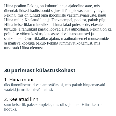
Hiina pealinn Peking on kultuuriline ja ajalooline aare, mis
ühendab iidsed traditsioonid sujuvalt tänapäevaste arengutega.
Peking, mis on tuntud oma ikooniliste vaatamisväärsuste, nagu
Hiina müür, Keelatud linn ja Taevatempel, poolest, pakub pilgu
Hiina keiserlikku minevikku. Linna laiad puiesteede, elavate
turgude ja rahulikud pargid loovad elava atmosfääri. Peking on ka
poliitilise võimu keskus, kus asuvad valitsusasutused ja
saatkonnad. Oma rikkaliku ajaloo, maailmatasemel muuseumide
ja maitsva köögiga pakub Peking lummavat kogemust, mis
tutvustab Hiina olemust.
30 parimast külastuskohast
1.
Hiina müür
üks ikoonilisemaid vaatamisväärsusi, mis pakub hingematvaid
vaateid ja matkamisvõimalusi.
2.
Keelatud linn
suur keiserlik paleekompleks, mis oli sajandeid Hiina keisrite
koduks.