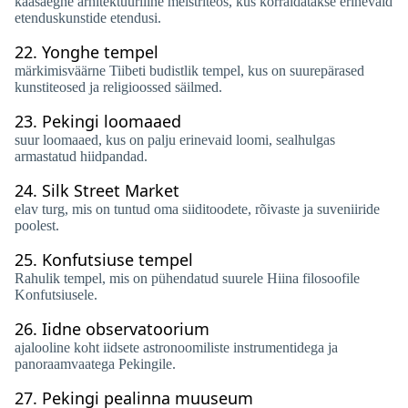
kaasaegne arhitektuuriline meistriteos, kus korraldatakse erinevaid
etenduskunstide etendusi.
22.
Yonghe tempel
märkimisväärne Tiibeti budistlik tempel, kus on suurepärased
kunstiteosed ja religioossed säilmed.
23.
Pekingi loomaaed
suur loomaaed, kus on palju erinevaid loomi, sealhulgas
armastatud hiidpandad.
24.
Silk Street Market
elav turg, mis on tuntud oma siiditoodete, rõivaste ja suveniiride
poolest.
25.
Konfutsiuse tempel
Rahulik tempel, mis on pühendatud suurele Hiina filosoofile
Konfutsiusele.
26.
Iidne observatoorium
ajalooline koht iidsete astronoomiliste instrumentidega ja
panoraamvaatega Pekingile.
27.
Pekingi pealinna muuseum