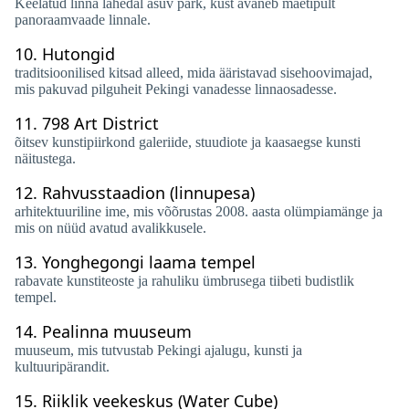
Keelatud linna lähedal asuv park, kust avaneb mäetipult
panoraamvaade linnale.
10.
Hutongid
traditsioonilised kitsad alleed, mida ääristavad sisehoovimajad,
mis pakuvad pilguheit Pekingi vanadesse linnaosadesse.
11.
798 Art District
õitsev kunstipiirkond galeriide, stuudiote ja kaasaegse kunsti
näitustega.
12.
Rahvusstaadion (linnupesa)
arhitektuuriline ime, mis võõrustas 2008. aasta olümpiamänge ja
mis on nüüd avatud avalikkusele.
13.
Yonghegongi laama tempel
rabavate kunstiteoste ja rahuliku ümbrusega tiibeti budistlik
tempel.
14.
Pealinna muuseum
muuseum, mis tutvustab Pekingi ajalugu, kunsti ja
kultuuripärandit.
15.
Riiklik veekeskus (Water Cube)