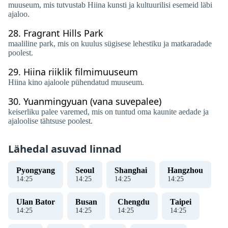
muuseum, mis tutvustab Hiina kunsti ja kultuurilisi esemeid läbi
ajaloo.
28.
Fragrant Hills Park
maaliline park, mis on kuulus sügisese lehestiku ja matkaradade
poolest.
29.
Hiina riiklik filmimuuseum
Hiina kino ajaloole pühendatud muuseum.
30.
Yuanmingyuan (vana suvepalee)
keiserliku palee varemed, mis on tuntud oma kaunite aedade ja
ajaloolise tähtsuse poolest.
Lähedal asuvad linnad
Pyongyang
Seoul
Shanghai
Hangzhou
14
:
26
14
:
26
14
:
26
14
:
26
Ulan Bator
Busan
Chengdu
Taipei
14
:
26
14
:
26
14
:
26
14
:
26