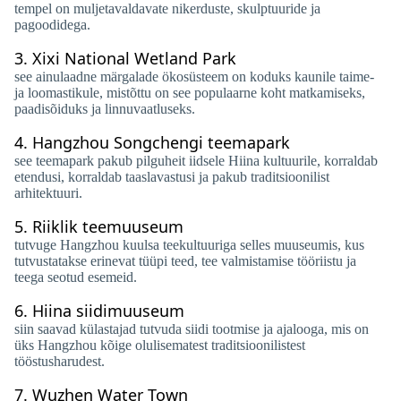
tempel on muljetavaldavate nikerduste, skulptuuride ja
pagoodidega.
3.
Xixi National Wetland Park
see ainulaadne märgalade ökosüsteem on koduks kaunile taime-
ja loomastikule, mistõttu on see populaarne koht matkamiseks,
paadisõiduks ja linnuvaatluseks.
4.
Hangzhou Songchengi teemapark
see teemapark pakub pilguheit iidsele Hiina kultuurile, korraldab
etendusi, korraldab taaslavastusi ja pakub traditsioonilist
arhitektuuri.
5.
Riiklik teemuuseum
tutvuge Hangzhou kuulsa teekultuuriga selles muuseumis, kus
tutvustatakse erinevat tüüpi teed, tee valmistamise tööriistu ja
teega seotud esemeid.
6.
Hiina siidimuuseum
siin saavad külastajad tutvuda siidi tootmise ja ajalooga, mis on
üks Hangzhou kõige olulisematest traditsioonilistest
tööstusharudest.
7.
Wuzhen Water Town