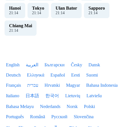
Hanoi
Tokyo
Ulan Bator
Sapporo
21
:
14
21
:
14
21
:
14
21
:
14
Chiang Mai
21
:
14
English
العربية
Български
Česky
Dansk
Deutsch
Ελληνικά
Español
Eesti
Suomi
Français
עברית
Hrvatski
Magyar
Bahasa Indonesia
Italiano
日本語
한국어
Lietuvių
Latviešu
Bahasa Melayu
Nederlands
Norsk
Polski
Português
Română
Русский
Slovenčina