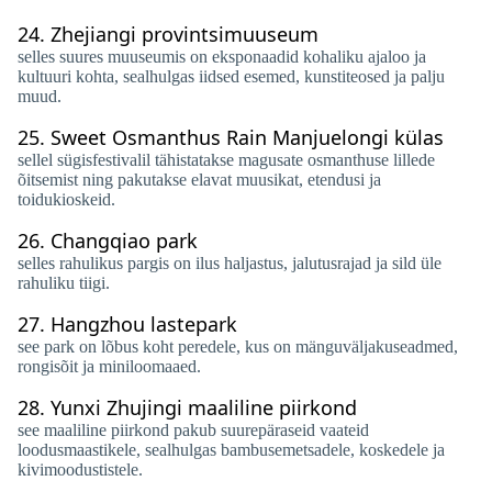
24.
Zhejiangi provintsimuuseum
selles suures muuseumis on eksponaadid kohaliku ajaloo ja
kultuuri kohta, sealhulgas iidsed esemed, kunstiteosed ja palju
muud.
25.
Sweet Osmanthus Rain Manjuelongi külas
sellel sügisfestivalil tähistatakse magusate osmanthuse lillede
õitsemist ning pakutakse elavat muusikat, etendusi ja
toidukioskeid.
26.
Changqiao park
selles rahulikus pargis on ilus haljastus, jalutusrajad ja sild üle
rahuliku tiigi.
27.
Hangzhou lastepark
see park on lõbus koht peredele, kus on mänguväljakuseadmed,
rongisõit ja miniloomaaed.
28.
Yunxi Zhujingi maaliline piirkond
see maaliline piirkond pakub suurepäraseid vaateid
loodusmaastikele, sealhulgas bambusemetsadele, koskedele ja
kivimoodustistele.