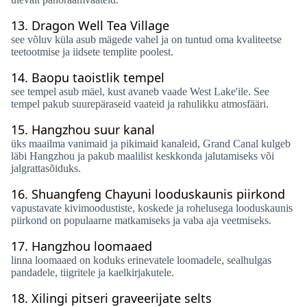
13.
Dragon Well Tea Village
see võluv küla asub mägede vahel ja on tuntud oma kvaliteetse
teetootmise ja iidsete templite poolest.
14.
Baopu taoistlik tempel
see tempel asub mäel, kust avaneb vaade West Lake'ile. See
tempel pakub suurepäraseid vaateid ja rahulikku atmosfääri.
15.
Hangzhou suur kanal
üks maailma vanimaid ja pikimaid kanaleid, Grand Canal kulgeb
läbi Hangzhou ja pakub maalilist keskkonda jalutamiseks või
jalgrattasõiduks.
16.
Shuangfeng Chayuni looduskaunis piirkond
vapustavate kivimoodustiste, koskede ja rohelusega looduskaunis
piirkond on populaarne matkamiseks ja vaba aja veetmiseks.
17.
Hangzhou loomaaed
linna loomaaed on koduks erinevatele loomadele, sealhulgas
pandadele, tiigritele ja kaelkirjakutele.
18.
Xilingi pitseri graveerijate selts