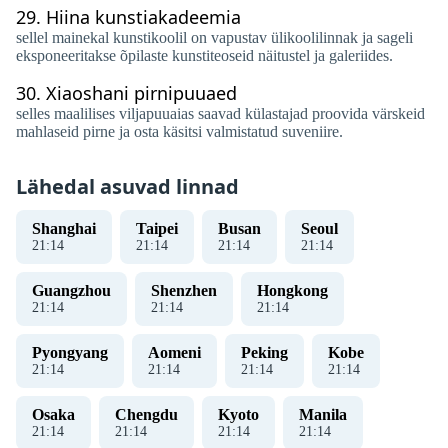
29.
Hiina kunstiakadeemia
sellel mainekal kunstikoolil on vapustav ülikoolilinnak ja sageli
eksponeeritakse õpilaste kunstiteoseid näitustel ja galeriides.
30.
Xiaoshani pirnipuuaed
selles maalilises viljapuuaias saavad külastajad proovida värskeid
mahlaseid pirne ja osta käsitsi valmistatud suveniire.
Lähedal asuvad linnad
Shanghai
Taipei
Busan
Seoul
21
:
14
21
:
14
21
:
14
21
:
14
Guangzhou
Shenzhen
Hongkong
21
:
14
21
:
14
21
:
14
Pyongyang
Aomeni
Peking
Kobe
21
:
14
21
:
14
21
:
14
21
:
14
Osaka
Chengdu
Kyoto
Manila
21
:
14
21
:
14
21
:
14
21
:
14