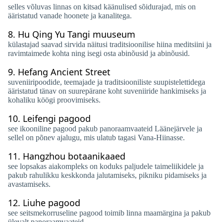
selles võluvas linnas on kitsad käänulised sõidurajad, mis on
ääristatud vanade hoonete ja kanalitega.
8.
Hu Qing Yu Tangi muuseum
külastajad saavad sirvida näitusi traditsioonilise hiina meditsiini ja
ravimtaimede kohta ning isegi osta abinõusid ja abinõusid.
9.
Hefang Ancient Street
suveniiripoodide, teemajade ja traditsiooniliste suupistelettidega
ääristatud tänav on suurepärane koht suveniiride hankimiseks ja
kohaliku köögi proovimiseks.
10.
Leifengi pagood
see ikooniline pagood pakub panoraamvaateid Läänejärvele ja
sellel on põnev ajalugu, mis ulatub tagasi Vana-Hiinasse.
11.
Hangzhou botaanikaaed
see lopsakas aiakompleks on koduks paljudele taimeliikidele ja
pakub rahulikku keskkonda jalutamiseks, pikniku pidamiseks ja
avastamiseks.
12.
Liuhe pagood
see seitsmekorruseline pagood toimib linna maamärgina ja pakub
ülevalt panoraamvaateid.