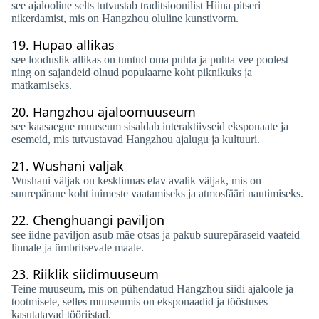
see ajalooline selts tutvustab traditsioonilist Hiina pitseri
nikerdamist, mis on Hangzhou oluline kunstivorm.
19.
Hupao allikas
see looduslik allikas on tuntud oma puhta ja puhta vee poolest
ning on sajandeid olnud populaarne koht piknikuks ja
matkamiseks.
20.
Hangzhou ajaloomuuseum
see kaasaegne muuseum sisaldab interaktiivseid eksponaate ja
esemeid, mis tutvustavad Hangzhou ajalugu ja kultuuri.
21.
Wushani väljak
Wushani väljak on kesklinnas elav avalik väljak, mis on
suurepärane koht inimeste vaatamiseks ja atmosfääri nautimiseks.
22.
Chenghuangi paviljon
see iidne paviljon asub mäe otsas ja pakub suurepäraseid vaateid
linnale ja ümbritsevale maale.
23.
Riiklik siidimuuseum
Teine muuseum, mis on pühendatud Hangzhou siidi ajaloole ja
tootmisele, selles muuseumis on eksponaadid ja tööstuses
kasutatavad tööriistad.