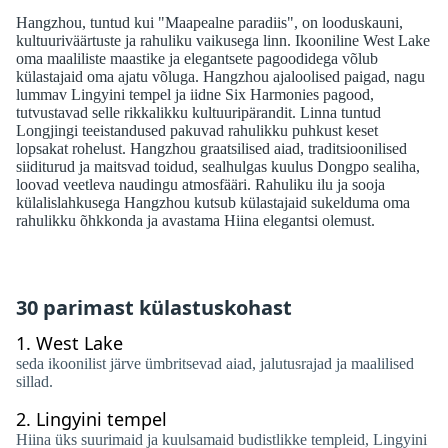
Hangzhou, tuntud kui "Maapealne paradiis", on looduskauni,
kultuuriväärtuste ja rahuliku vaikusega linn. Ikooniline West Lake
oma maaliliste maastike ja elegantsete pagoodidega võlub
külastajaid oma ajatu võluga. Hangzhou ajaloolised paigad, nagu
lummav Lingyini tempel ja iidne Six Harmonies pagood,
tutvustavad selle rikkalikku kultuuripärandit. Linna tuntud
Longjingi teeistandused pakuvad rahulikku puhkust keset
lopsakat rohelust. Hangzhou graatsilised aiad, traditsioonilised
siiditurud ja maitsvad toidud, sealhulgas kuulus Dongpo sealiha,
loovad veetleva naudingu atmosfääri. Rahuliku ilu ja sooja
külalislahkusega Hangzhou kutsub külastajaid sukelduma oma
rahulikku õhkkonda ja avastama Hiina elegantsi olemust.
30 parimast külastuskohast
1.
West Lake
seda ikoonilist järve ümbritsevad aiad, jalutusrajad ja maalilised
sillad.
2.
Lingyini tempel
Hiina üks suurimaid ja kuulsamaid budistlikke templeid, Lingyini