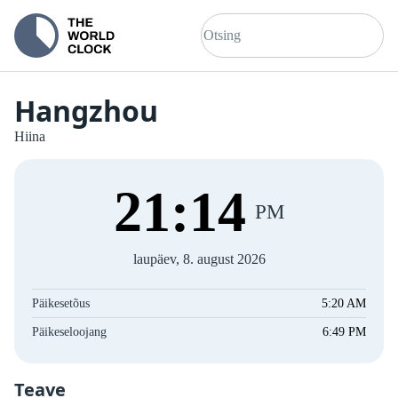
Hangzhou
Hiina
21
:
14
PM
laupäev, 8. august 2026
Päikesetõus
5:20 AM
Päikeseloojang
6:49 PM
Teave