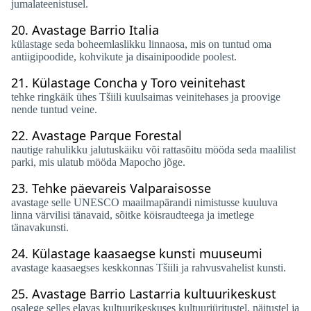
jumalateenistusel.
20.
Avastage Barrio Italia
külastage seda boheemlaslikku linnaosa, mis on tuntud oma
antiigipoodide, kohvikute ja disainipoodide poolest.
21.
Külastage Concha y Toro veinitehast
tehke ringkäik ühes Tšiili kuulsaimas veinitehases ja proovige
nende tuntud veine.
22.
Avastage Parque Forestal
nautige rahulikku jalutuskäiku või rattasõitu mööda seda maalilist
parki, mis ulatub mööda Mapocho jõge.
23.
Tehke päevareis Valparaisosse
avastage selle UNESCO maailmapärandi nimistusse kuuluva
linna värvilisi tänavaid, sõitke köisraudteega ja imetlege
tänavakunsti.
24.
Külastage kaasaegse kunsti muuseumi
avastage kaasaegses keskkonnas Tšiili ja rahvusvahelist kunsti.
25.
Avastage Barrio Lastarria kultuurikeskust
osalege selles elavas kultuurikeskuses kultuuriüritustel, näitustel ja