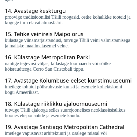
14.
Avastage keskturgu
proovige traditsioonilisi Tšiili roogasid, ostke kohalikke tooteid ja
kogege turu elavat atmosfääri.
15.
Tehke veinireis Maipo orus
külastage viinamarjaistandusi, tutvuge Tšiili veini valmistamisega
ja maitske maailmatasemel veine.
16.
Külastage Metropolitan Parki
nautige tegevusi väljas, külastage loomaaeda või sõitke
köisraudteega Cerro San Cristobali tippu.
17.
Avastage Kolumbuse-eelset kunstimuuseumi
imetlege tohutut põlisrahvaste kunsti ja esemete kollektsiooni
kogu Ameerikast.
18.
Külastage riiklikku ajaloomuuseumi
tutvuge Tšiili ajalooga selles suurejoonelises neoklassitsistlikus
hoones eksponaatide ja esemete kaudu.
19.
Avastage Santiago Metropolitan Cathedral
imetlege vapustavat arhitektuuri ja osalege missal või