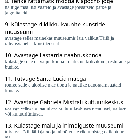
8.
Tehke rattamatk mööda Mapocho jõge
nautige maalilisi vaateid ja avastage jõeäärseid parke ja
jalgrattateid.
9.
Külastage riiklikku kaunite kunstide
muuseumi
avastage selles mainekas muuseumis laia valikut Tšiili ja
rahvusvahelisi kunstiteoseid.
10.
Avastage Lastarria naabruskonda
külastage selle elava piirkonna trendikaid kohvikuid, restorane ja
butiike.
11.
Tutvuge Santa Lucia mäega
ronige selle ajaloolise mäe tippu ja nautige panoraamvaateid
linnale.
12.
Avastage Gabriela Mistrali kultuurikeskus
osalege selles dünaamilises kultuurikeskuses etendusel, näitusel
või kultuuriüritusel.
13.
Külastage mälu ja inimõiguste muuseumi
tutvuge Tšiili lähiajaloo ja inimõiguste rikkumistega diktatuuri
ajal.