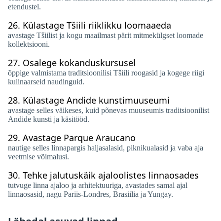
etendustel.
26.
Külastage Tšiili riiklikku loomaaeda
avastage Tšiilist ja kogu maailmast pärit mitmekülgset loomade
kollektsiooni.
27.
Osalege kokanduskursusel
õppige valmistama traditsioonilisi Tšiili roogasid ja kogege riigi
kulinaarseid naudinguid.
28.
Külastage Andide kunstimuuseumi
avastage selles väikeses, kuid põnevas muuseumis traditsioonilist
Andide kunsti ja käsitööd.
29.
Avastage Parque Araucano
nautige selles linnapargis haljasalasid, piknikualasid ja vaba aja
veetmise võimalusi.
30.
Tehke jalutuskäik ajaloolistes linnaosades
tutvuge linna ajaloo ja arhitektuuriga, avastades samal ajal
linnaosasid, nagu Pariis-Londres, Brasiilia ja Yungay.