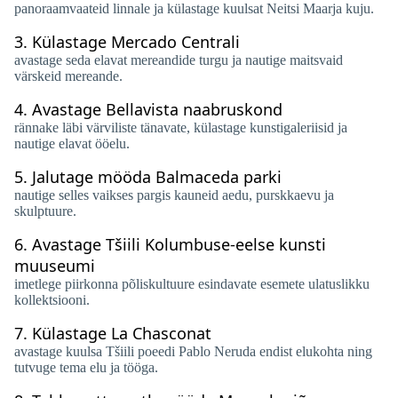
panoraamvaateid linnale ja külastage kuulsat Neitsi Maarja kuju.
3.
Külastage Mercado Centrali
avastage seda elavat mereandide turgu ja nautige maitsvaid
värskeid mereande.
4.
Avastage Bellavista naabruskond
rännake läbi värviliste tänavate, külastage kunstigaleriisid ja
nautige elavat ööelu.
5.
Jalutage mööda Balmaceda parki
nautige selles vaikses pargis kauneid aedu, purskkaevu ja
skulptuure.
6.
Avastage Tšiili Kolumbuse-eelse kunsti
muuseumi
imetlege piirkonna põliskultuure esindavate esemete ulatuslikku
kollektsiooni.
7.
Külastage La Chasconat
avastage kuulsa Tšiili poeedi Pablo Neruda endist elukohta ning
tutvuge tema elu ja tööga.