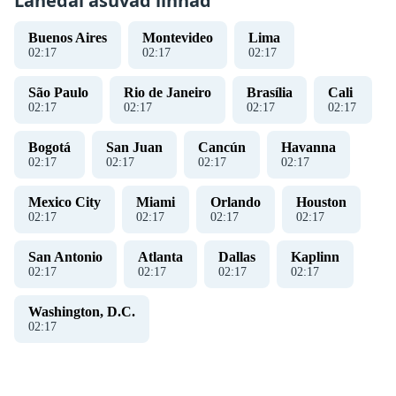
Lähedal asuvad linnad
Buenos Aires
Montevideo
Lima
02
:
17
02
:
17
02
:
17
São Paulo
Rio de Janeiro
Brasília
Cali
02
:
17
02
:
17
02
:
17
02
:
17
Bogotá
San Juan
Cancún
Havanna
02
:
17
02
:
17
02
:
17
02
:
17
Mexico City
Miami
Orlando
Houston
02
:
17
02
:
17
02
:
17
02
:
17
San Antonio
Atlanta
Dallas
Kaplinn
02
:
17
02
:
17
02
:
17
02
:
17
Washington, D.C.
02
:
17