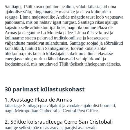
Santiago, Tšiili kosmopoliitne pealinn, võlub külastajaid oma
ajaloolise võlu, hingematvate maastike ja elava kultuurielu
seguga. Linna majesteetlike Andide mägede taust loob vapustava
panoraami, mis on nähtav igast nurgast. Santiago rikas ajalugu
kajastub selle arhitektuuripärlides, nagu ikooniline Plaza de
Armas ja elegantne La Moneda palee. Linna õitsev kunst ja
kulinaarne stseen pakuvad traditsiooniliste ja kaasaegsete
väljenduste meeldivat sulandumist. Santiago soojad ja sõbralikud
kohalikud, tuntud kui Santiaguinos, loovad külalislahke
õhkkonna, mis kutsub külastajaid sukelduma linna elavasse
energiasse ning uurima lähedalasuvaid veinipiirkondi ja
loodusimesid, mis muudavad Tšiili tõeliselt tähelepanuväärseks.
30 parimast külastuskohast
1.
Avastage Plaza de Armas
külastage Santiago peaväljakut ja vaadake ajaloolisi hooneid,
nagu Metropolitan Cathedral ja Central Post Office.
2.
Sõitke köisraudteega Cerro San Cristobali
nautige sellest mäe otsas asuvast pargist avanevaid