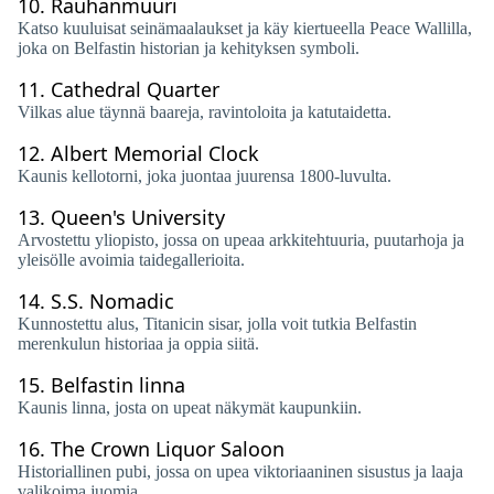
10.
Rauhanmuuri
Katso kuuluisat seinämaalaukset ja käy kiertueella Peace Wallilla,
joka on Belfastin historian ja kehityksen symboli.
11.
Cathedral Quarter
Vilkas alue täynnä baareja, ravintoloita ja katutaidetta.
12.
Albert Memorial Clock
Kaunis kellotorni, joka juontaa juurensa 1800-luvulta.
13.
Queen's University
Arvostettu yliopisto, jossa on upeaa arkkitehtuuria, puutarhoja ja
yleisölle avoimia taidegallerioita.
14.
S.S. Nomadic
Kunnostettu alus, Titanicin sisar, jolla voit tutkia Belfastin
merenkulun historiaa ja oppia siitä.
15.
Belfastin linna
Kaunis linna, josta on upeat näkymät kaupunkiin.
16.
The Crown Liquor Saloon
Historiallinen pubi, jossa on upea viktoriaaninen sisustus ja laaja
valikoima juomia.