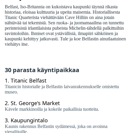
Belfast, Iso-Britannia on kukoistava kaupunki täynnä rikasta
historiaa, eloisaa kulttuuria ja upeita maisemia. Historiallisesta
Titanic Quarterista viehättävään Cave Hilliin on aina jotain
nähtävää tai tekemistä. Sen ruoka- ja juomamaailma on tunnettu
perinteisistä irlantilaisista pubeista Michelin-tähdellä palkittuihin
ravintoloihin. Ihmiset ovat ystävällisiä, ilmapiiri sähköinen ja
kaupunki kehittyy jatkuvasti. Tule ja koe Belfastin ainutlaatuinen
viehätys itse.
30 parasta käyntipaikkaa
1.
Titanic Belfast
Titanicin historialle ja Belfastin laivanrakennukselle omistettu
museo.
2.
St. George's Market
Kävele markkinoilla ja kokeile paikallisia tuotteita.
3.
Kaupungintalo
Kaunis rakennus Belfastin sydämessä, joka on avoinna
vierailijoille.