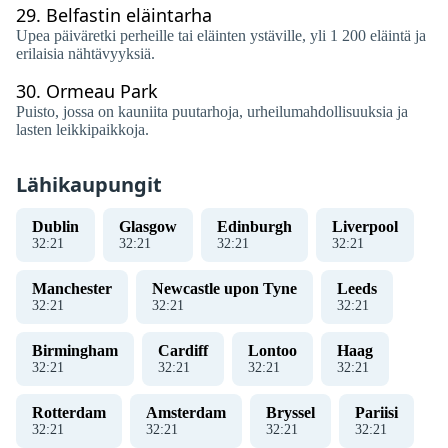
29.
Belfastin eläintarha
Upea päiväretki perheille tai eläinten ystäville, yli 1 200 eläintä ja
erilaisia ​​nähtävyyksiä.
30.
Ormeau Park
Puisto, jossa on kauniita puutarhoja, urheilumahdollisuuksia ja
lasten leikkipaikkoja.
Lähikaupungit
Dublin
Glasgow
Edinburgh
Liverpool
32
:
21
32
:
21
32
:
21
32
:
21
Manchester
Newcastle upon Tyne
Leeds
32
:
21
32
:
21
32
:
21
Birmingham
Cardiff
Lontoo
Haag
32
:
21
32
:
21
32
:
21
32
:
21
Rotterdam
Amsterdam
Bryssel
Pariisi
32
:
21
32
:
21
32
:
21
32
:
21