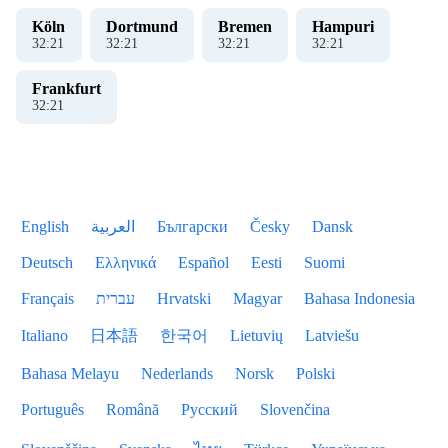
Köln
Dortmund
Bremen
Hampuri
32
:
21
32
:
21
32
:
21
32
:
21
Frankfurt
32
:
21
English
العربية
Български
Česky
Dansk
Deutsch
Ελληνικά
Español
Eesti
Suomi
Français
עברית
Hrvatski
Magyar
Bahasa Indonesia
Italiano
日本語
한국어
Lietuvių
Latviešu
Bahasa Melayu
Nederlands
Norsk
Polski
Português
Română
Русский
Slovenčina