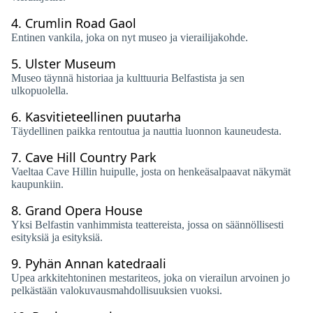
4.
Crumlin Road Gaol
Entinen vankila, joka on nyt museo ja vierailijakohde.
5.
Ulster Museum
Museo täynnä historiaa ja kulttuuria Belfastista ja sen
ulkopuolella.
6.
Kasvitieteellinen puutarha
Täydellinen paikka rentoutua ja nauttia luonnon kauneudesta.
7.
Cave Hill Country Park
Vaeltaa Cave Hillin huipulle, josta on henkeäsalpaavat näkymät
kaupunkiin.
8.
Grand Opera House
Yksi Belfastin vanhimmista teattereista, jossa on säännöllisesti
esityksiä ja esityksiä.
9.
Pyhän Annan katedraali
Upea arkkitehtoninen mestariteos, joka on vierailun arvoinen jo
pelkästään valokuvausmahdollisuuksien vuoksi.