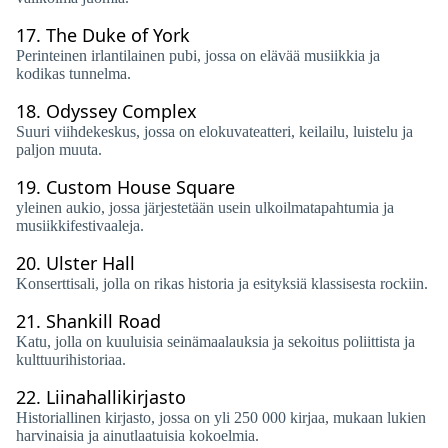
17.
The Duke of York
Perinteinen irlantilainen pubi, jossa on elävää musiikkia ja
kodikas tunnelma.
18.
Odyssey Complex
Suuri viihdekeskus, jossa on elokuvateatteri, keilailu, luistelu ja
paljon muuta.
19.
Custom House Square
yleinen aukio, jossa järjestetään usein ulkoilmatapahtumia ja
musiikkifestivaaleja.
20.
Ulster Hall
Konserttisali, jolla on rikas historia ja esityksiä klassisesta rockiin.
21.
Shankill Road
Katu, jolla on kuuluisia seinämaalauksia ja sekoitus poliittista ja
kulttuurihistoriaa.
22.
Liinahallikirjasto
Historiallinen kirjasto, jossa on yli 250 000 kirjaa, mukaan lukien
harvinaisia ​​ja ainutlaatuisia kokoelmia.