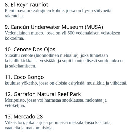
8.
El Reyn rauniot
Pieni maya-arkeologinen kohde, jossa on hyvin säilyneitä
rakenteita.
9.
Cancún Underwater Museum (MUSA)
Vedenalainen museo, jossa on yli 500 vedenalaisen veistoksen
kokoelma.
10.
Cenote Dos Ojos
Suosittu cenote (luonnollinen nielualue), joka tunnetaan
kristallinkirkkaista vesistään ja sopii ihanteellisesti snorklaukseen
ja sukeltamiseen.
11.
Coco Bongo
kuuluisa yökerho, jossa on eloisia esityksiä, musiikkia ja viihdettä.
12.
Garrafon Natural Reef Park
Meripuisto, jossa voi harrastaa snorklausta, melontaa ja
vetoketjua.
13.
Mercado 28
Vilkas tori, joka tarjoaa perinteisiä meksikolaisia ​​käsitöitä,
vaatteita ja matkamuistoja.