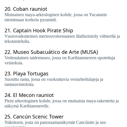
20.
Coban rauniot
Muinainen maya-arkeologinen kohde, jossa on Yucatanin
niemimaan korkein pyramidi.
21.
Captain Hook Pirate Ship
Vuorovaikutteinen merirosvoteemainen illallisristeily viihteellä ja
tekotaistelulla.
22.
Museo Subacuático de Arte (MUSA)
Vedenalainen taidemuseo, jossa on Karibianmereen upotettuja
veistoksia.
23.
Playa Tortugas
Suosittu ranta, jossa on vuokrattavia vesiurheilulajeja ja
rantaravintoloita.
24.
El Mecon rauniot
Pieni arkeologinen kohde, jossa on muinaisia ​​maya-rakenteita ja
näkymä Karibianmerelle.
25.
Cancún Scenic Tower
Näkötorni, josta on panoraamanäkymät Cancúniin ja sen