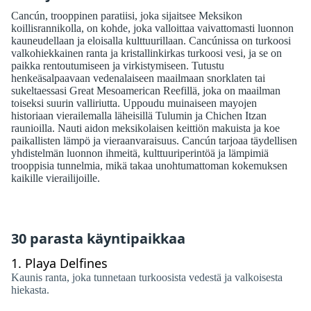
Cancún, trooppinen paratiisi, joka sijaitsee Meksikon
koillisrannikolla, on kohde, joka valloittaa vaivattomasti luonnon
kauneudellaan ja eloisalla kulttuurillaan. Cancúnissa on turkoosi
valkohiekkainen ranta ja kristallinkirkas turkoosi vesi, ja se on
paikka rentoutumiseen ja virkistymiseen. Tutustu
henkeäsalpaavaan vedenalaiseen maailmaan snorklaten tai
sukeltaessasi Great Mesoamerican Reefillä, joka on maailman
toiseksi suurin valliriutta. Uppoudu muinaiseen mayojen
historiaan vierailemalla läheisillä Tulumin ja Chichen Itzan
raunioilla. Nauti aidon meksikolaisen keittiön makuista ja koe
paikallisten lämpö ja vieraanvaraisuus. Cancún tarjoaa täydellisen
yhdistelmän luonnon ihmeitä, kulttuuriperintöä ja lämpimiä
trooppisia tunnelmia, mikä takaa unohtumattoman kokemuksen
kaikille vierailijoille.
30 parasta käyntipaikkaa
1.
Playa Delfines
Kaunis ranta, joka tunnetaan turkoosista vedestä ja valkoisesta
hiekasta.