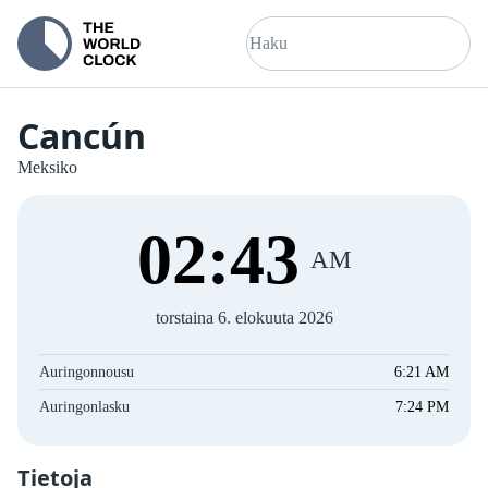
Cancún
Meksiko
02
:
43
AM
torstaina 6. elokuuta 2026
Auringonnousu
6:21 AM
Auringonlasku
7:24 PM
Tietoja