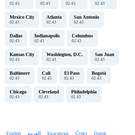
02
:
43
02
:
43
02
:
43
02
:
43
Mexico City
Atlanta
San Antonio
02
:
43
02
:
43
02
:
43
Dallas
Indianapolis
Columbus
02
:
43
02
:
43
02
:
43
Kansas City
Washington, D.C.
San Juan
02
:
43
02
:
43
02
:
43
Baltimore
Cali
El Paso
Bogotá
02
:
43
02
:
43
02
:
43
02
:
43
Chicago
Cleveland
Philadelphia
02
:
43
02
:
43
02
:
43
English
العربية
Български
Česky
Dansk