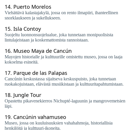
14.
Puerto Morelos
Viehättävä kalastajakylä, jossa on rento ilmapiiri, ihanteellinen
snorklaukseen ja sukellukseen.
15.
Isla Contoy
Suojeltu luonnonsuojelualue, joka tunnetaan monipuolisista
lintulajeistaan ​​ja koskemattomista rannoistaan.
16.
Museo Maya de Cancún
Mayojen historialle ja kulttuurille omistettu museo, jossa on laaja
kokoelma esineitä.
17.
Parque de las Palapas
Cancúnin keskustassa sijaitseva keskuspuisto, joka tunnetaan
ruokakojuistaan, elävästä musiikistaan ​​ja kulttuuritapahtumistaan.
18.
Jungle Tour
Opastettu pikavenekierros Nichupté-laguunin ja mangrovemetsien
läpi.
19.
Cancúnin vahamuseo
Museo, jossa on kuuluisuuksien vahahahmoja, historiallisia
henkilöitä ja kulttuuri-ikoneita.