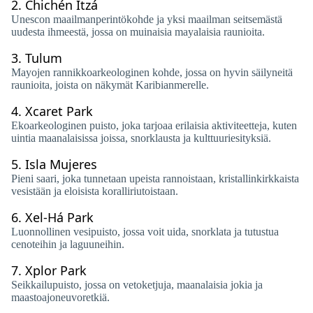
2.
Chichén Itzá
Unescon maailmanperintökohde ja yksi maailman seitsemästä
uudesta ihmeestä, jossa on muinaisia ​​mayalaisia ​​raunioita.
3.
Tulum
Mayojen rannikkoarkeologinen kohde, jossa on hyvin säilyneitä
raunioita, joista on näkymät Karibianmerelle.
4.
Xcaret Park
Ekoarkeologinen puisto, joka tarjoaa erilaisia ​​aktiviteetteja, kuten
uintia maanalaisissa joissa, snorklausta ja kulttuuriesityksiä.
5.
Isla Mujeres
Pieni saari, joka tunnetaan upeista rannoistaan, kristallinkirkkaista
vesistään ja eloisista koralliriutoistaan.
6.
Xel-Há Park
Luonnollinen vesipuisto, jossa voit uida, snorklata ja tutustua
cenoteihin ja laguuneihin.
7.
Xplor Park
Seikkailupuisto, jossa on vetoketjuja, maanalaisia ​​jokia ja
maastoajoneuvoretkiä.