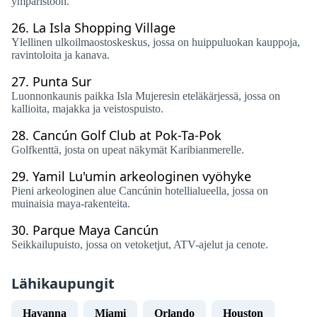
ympäristöön.
26.
La Isla Shopping Village
Ylellinen ulkoilmaostoskeskus, jossa on huippuluokan kauppoja,
ravintoloita ja kanava.
27.
Punta Sur
Luonnonkaunis paikka Isla Mujeresin eteläkärjessä, jossa on
kallioita, majakka ja veistospuisto.
28.
Cancún Golf Club at Pok-Ta-Pok
Golfkenttä, josta on upeat näkymät Karibianmerelle.
29.
Yamil Lu'umin arkeologinen vyöhyke
Pieni arkeologinen alue Cancúnin hotellialueella, jossa on
muinaisia ​​maya-rakenteita.
30.
Parque Maya Cancún
Seikkailupuisto, jossa on vetoketjut, ATV-ajelut ja cenote.
Lähikaupungit
Havanna
Miami
Orlando
Houston