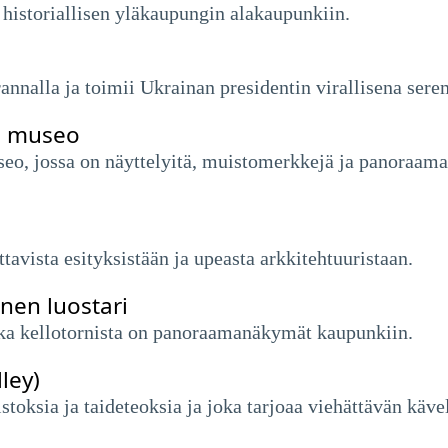
historiallisen yläkaupungin alakaupunkiin.
rannalla ja toimii Ukrainan presidentin virallisena ser
n museo
seo, jossa on näyttelyitä, muistomerkkejä ja panoraa
tavista esityksistään ja upeasta arkkitehtuuristaan.
nen luostari
onka kellotornista on panoraamanäkymät kaupunkiin.
ley)
istoksia ja taideteoksia ja joka tarjoaa viehättävän käv