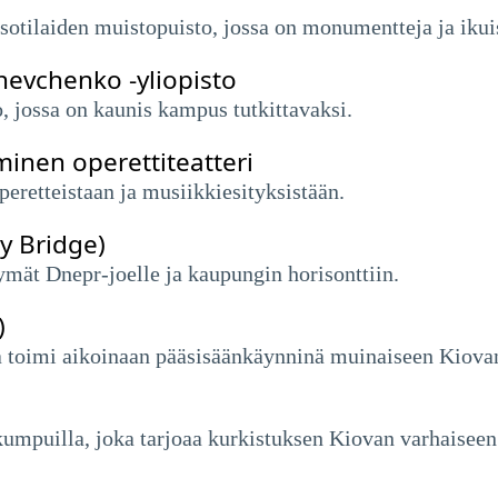
otilaiden muistopuisto, jossa on monumentteja ja ikui
hevchenko -yliopisto
o, jossa on kaunis kampus tutkittavaksi.
inen operettiteatteri
peretteistaan ​​ja musiikkiesityksistään.
y Bridge)
ymät Dnepr-joelle ja kaupungin horisonttiin.
)
ka toimi aikoinaan pääsisäänkäynninä muinaiseen Kiova
kumpuilla, joka tarjoaa kurkistuksen Kiovan varhaiseen 