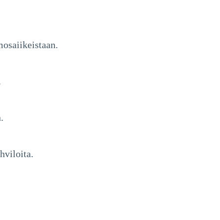
mosaiikeistaan.
.
.
hviloita.