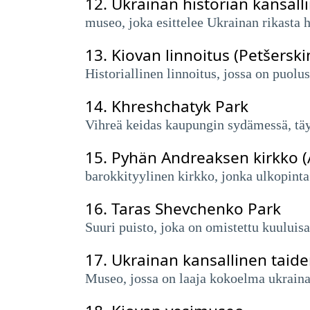
12.
Ukrainan historian kansal
museo, joka esittelee Ukrainan rikasta hi
13.
Kiovan linnoitus (Petšerski
Historiallinen linnoitus, jossa on puol
14.
Khreshchatyk Park
Vihreä keidas kaupungin sydämessä, täyde
15.
Pyhän Andreaksen kirkko (
barokkityylinen kirkko, jonka ulkopint
16.
Taras Shevchenko Park
Suuri puisto, joka on omistettu kuuluisal
17.
Ukrainan kansallinen tai
Museo, jossa on laaja kokoelma ukrainala