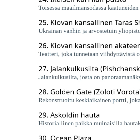
Toisessa maailmansodassa kaatuneiden s
25.
Kiovan kansallinen Taras S
Ukrainan vanhin ja arvostetuin yliopist
26.
Kiovan kansallinen akateem
Teatteri, joka tunnetaan viihdyttävistä o
27.
Jalankulkusilta (Pishchansk
Jalankulkusilta, josta on panoraamanäk
28.
Golden Gate (Zoloti Vorota
Rekonstruoitu keskiaikainen portti, jo
29.
Askoldin hauta
Historiallinen paikka muinaisilla hauta
30.
Ocean Plaza