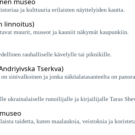
linen museo
storiaa ja kulttuuria erilaisten näyttelyiden kautta.
n linnoitus)
ustavat muurit, museot ja kauniit näkymät kaupunkiin.
llinen rauhalliselle kävelylle tai piknikille.
Andriyivska Tserkva)
a on sinivalkoinen ja jonka näköalatasanteelta on pan
le ukrainalaiselle runoilijalle ja kirjailijalle Taras Sh
demuseo
ista taidetta, kuten maalauksia, veistoksia ja koristeta