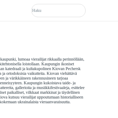
kaupunki, lumoaa vierailijat rikkaalla perinnöllään,
kkitehtonisella loistollaan. Kaupungin ikoniset
an katedraali ja kultakupolinen Kiovan Pechersk
a ​​ja ortodoksisia vaikutteita. Kiovan viehättävä
n ja värikkäineen rakennusineen tarjoaa
enneisyyteen. Kaupungin kukoistava taide- ja
tereita, gallerioita ja musiikkifestivaaleja, esittelee
liset paikalliset, vilkkaat markkinat ja täydellinen
Kiova kutsuu vierailijat uppoutumaan historialliseen
a kokemaan ukrainalaista vieraanvaraisuutta.