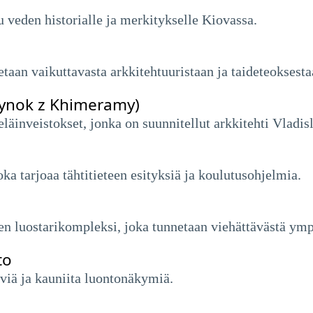
 veden historialle ja merkitykselle Kiovassa.
an vaikuttavasta arkkitehtuuristaan ​​ja taideteoksesta
ynok z Khimeramy)
 eläinveistokset, jonka on suunnitellut arkkitehti Vladi
oka tarjoaa tähtitieteen esityksiä ja koulutusohjelmia.
nen luostarikompleksi, joka tunnetaan viehättävästä ymp
to
ärviä ja kauniita luontonäkymiä.