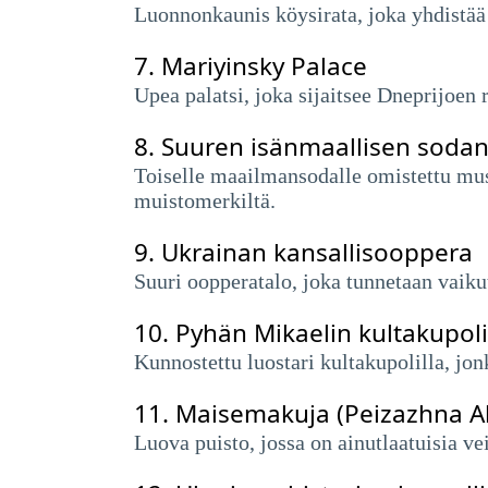
Luonnonkaunis köysirata, joka yhdistää 
7.
Mariyinsky Palace
Upea palatsi, joka sijaitsee Dneprijoen 
8.
Suuren isänmaallisen soda
Toiselle maailmansodalle omistettu mu
muistomerkiltä.
9.
Ukrainan kansallisooppera
Suuri oopperatalo, joka tunnetaan vaikut
10.
Pyhän Mikaelin kultakupoli
Kunnostettu luostari kultakupolilla, j
11.
Maisemakuja (Peizazhna Al
Luova puisto, jossa on ainutlaatuisia ve