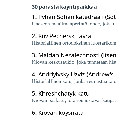
30 parasta käyntipaikkaa
1.
Pyhän Sofian katedraali (Sobo
Unescon maailmanperintökohde, joka tunn
2.
Kiiv Pechersk Lavra
Historiallinen ortodoksinen luostarikompl
3.
Maidan Nezalezhnosti (itse
Kiovan keskusaukio, joka tunnetaan hist
4.
Andriyivsky Uzviz (Andrew's
Historiallinen katu, jonka reunustaa ta
5.
Khreshchatyk-katu
Kiovan pääkatu, jota reunustavat kaupat
6.
Kiovan köysirata