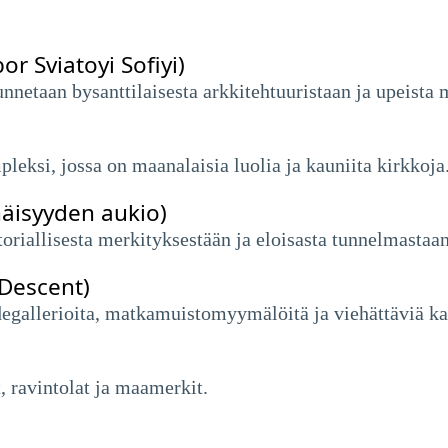
r Sviatoyi Sofiyi)
etaan bysanttilaisesta arkkitehtuuristaan ​​ja upeista 
eksi, jossa on maanalaisia ​​luolia ja kauniita kirkkoja
näisyyden aukio)
oriallisesta merkityksestään ja eloisasta tunnelmastaan
 Descent)
idegallerioita, matkamuistomyymälöitä ja viehättäviä ka
, ravintolat ja maamerkit.