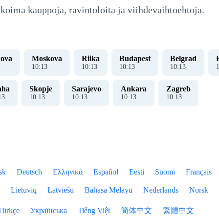
ikoima kauppoja, ravintoloita ja viihdevaihtoehtoja.
ova
Moskova
Riika
Budapest
Belgrad
10
:
14
10
:
14
10
:
14
10
:
14
aha
Skopje
Sarajevo
Ankara
Zagreb
14
10
:
14
10
:
14
10
:
14
10
:
14
sk
Deutsch
Ελληνικά
Español
Eesti
Suomi
Français
Lietuvių
Latviešu
Bahasa Melayu
Nederlands
Norsk
Türkçe
Українська
Tiếng Việt
简体中文
繁體中文