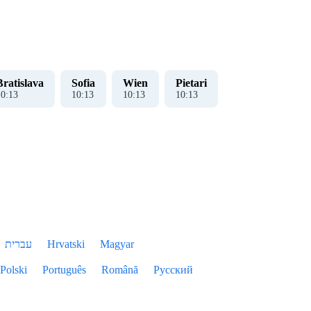
Bratislava
Sofia
Wien
Pietari
10
:
14
10
:
14
10
:
14
10
:
14
עברית
Hrvatski
Magyar
Polski
Português
Română
Русский