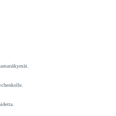
oraamanäkymät.
evchenkolle.
idetta.