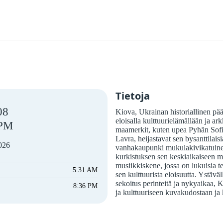
Tietoja
08
Kiova, Ukrainan historiallinen pää
eloisalla kulttuurielämällään ja ar
PM
maamerkit, kuten upea Pyhän Sofi
Lavra, heijastavat sen bysanttilaisi
2026
vanhakaupunki mukulakivikatuinee
kurkistuksen sen keskiaikaiseen m
musiikkiskene, jossa on lukuisia teat
5:31 AM
sen kulttuurista eloisuutta. Ystäväl
sekoitus perinteitä ja nykyaikaa, 
8:36 PM
ja kulttuuriseen kuvakudostaan ​​j