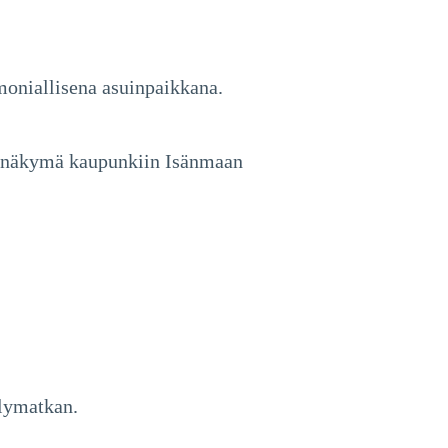
emoniallisena asuinpaikkana.
manäkymä kaupunkiin Isänmaan
elymatkan.