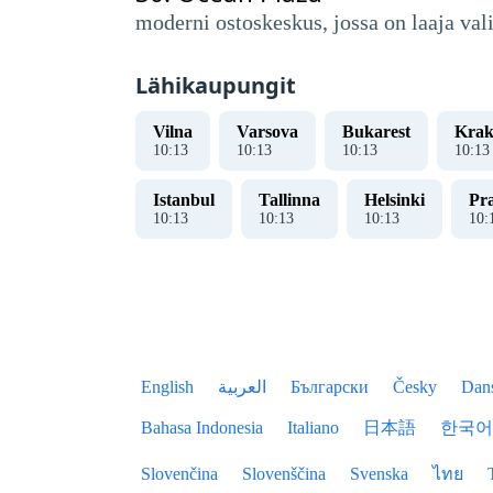
moderni ostoskeskus, jossa on laaja val
Lähikaupungit
Vilna
Varsova
Bukarest
Krak
10
:
14
10
:
14
10
:
14
10
:
14
Istanbul
Tallinna
Helsinki
Pr
10
:
14
10
:
14
10
:
14
10
:
English
العربية
Български
Česky
Dan
Bahasa Indonesia
Italiano
日本語
한국어
Slovenčina
Slovenščina
Svenska
ไทย