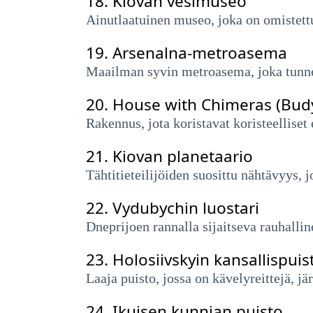
18.
Kiovan vesimuseo
Ainutlaatuinen museo, joka on omistettu
19.
Arsenalna-metroasema
Maailman syvin metroasema, joka tunneta
20.
House with Chimeras (Bud
Rakennus, jota koristavat koristeelliset
21.
Kiovan planetaario
Tähtitieteilijöiden suosittu nähtävyys, j
22.
Vydubychin luostari
Dneprijoen rannalla sijaitseva rauhalli
23.
Holosiivskyin kansallispuis
Laaja puisto, jossa on kävelyreittejä, j
24.
Ikuisen kunnian puisto