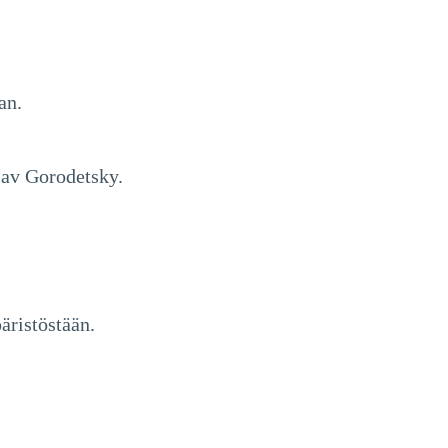
an.
slav Gorodetsky.
äristöstään.