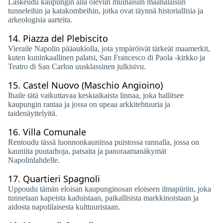
Laskeudu kaupungin alla oleviin muinaisiin maanalaisiin
tunneleihin ja katakombeihin, jotka ovat täynnä historiallisia ja
arkeologisia aarteita.
14.
Piazza del Plebiscito
Vieraile Napolin pääaukiolla, jota ympäröivät tärkeät maamerkit,
kuten kuninkaallinen palatsi, San Francesco di Paola -kirkko ja
Teatro di San Carlon uusklassinen julkisivu.
15.
Castel Nuovo (Maschio Angioino)
Ihaile tätä vaikuttavaa keskiaikaista linnaa, joka hallitsee
kaupungin rantaa ja jossa on upeaa arkkitehtuuria ja
taidenäyttelyitä.
16.
Villa Comunale
Rentoudu tässä luonnonkauniissa puistossa rannalla, jossa on
kauniita puutarhoja, patsaita ja panoraamanäkymät
Napolinlahdelle.
17.
Quartieri Spagnoli
Uppoudu tämän eloisan kaupunginosan eloiseen ilmapiiriin, joka
tunnetaan kapeista kaduistaan, paikallisista markkinoistaan ​​ja
aidosta napolilaisesta kulttuuristaan.