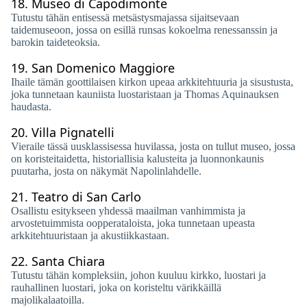
18.
Museo di Capodimonte
Tutustu tähän entisessä metsästysmajassa sijaitsevaan
taidemuseoon, jossa on esillä runsas kokoelma renessanssin ja
barokin taideteoksia.
19.
San Domenico Maggiore
Ihaile tämän goottilaisen kirkon upeaa arkkitehtuuria ja sisustusta,
joka tunnetaan kauniista luostaristaan ​​ja Thomas Aquinauksen
haudasta.
20.
Villa Pignatelli
Vieraile tässä uusklassisessa huvilassa, josta on tullut museo, jossa
on koristeitaidetta, historiallisia kalusteita ja luonnonkaunis
puutarha, josta on näkymät Napolinlahdelle.
21.
Teatro di San Carlo
Osallistu esitykseen yhdessä maailman vanhimmista ja
arvostetuimmista oopperataloista, joka tunnetaan upeasta
arkkitehtuuristaan ​​ja akustiikkastaan.
22.
Santa Chiara
Tutustu tähän kompleksiin, johon kuuluu kirkko, luostari ja
rauhallinen luostari, joka on koristeltu värikkäillä
majolikalaatoilla.