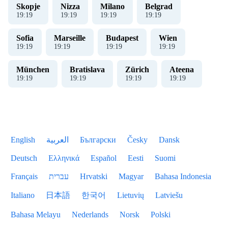
Skopje
Nizza
Milano
Belgrad
19
:
19
19
:
19
19
:
19
19
:
19
Sofia
Marseille
Budapest
Wien
19
:
19
19
:
19
19
:
19
19
:
19
München
Bratislava
Zürich
Ateena
19
:
19
19
:
19
19
:
19
19
:
19
English
العربية
Български
Česky
Dansk
Deutsch
Ελληνικά
Español
Eesti
Suomi
Français
עברית
Hrvatski
Magyar
Bahasa Indonesia
Italiano
日本語
한국어
Lietuvių
Latviešu
Bahasa Melayu
Nederlands
Norsk
Polski