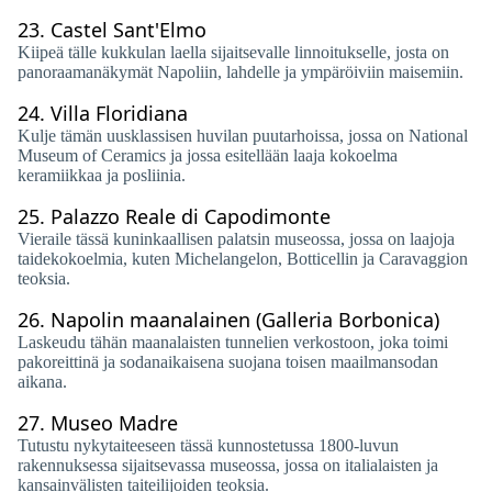
23.
Castel Sant'Elmo
Kiipeä tälle kukkulan laella sijaitsevalle linnoitukselle, josta on
panoraamanäkymät Napoliin, lahdelle ja ympäröiviin maisemiin.
24.
Villa Floridiana
Kulje tämän uusklassisen huvilan puutarhoissa, jossa on National
Museum of Ceramics ja jossa esitellään laaja kokoelma
keramiikkaa ja posliinia.
25.
Palazzo Reale di Capodimonte
Vieraile tässä kuninkaallisen palatsin museossa, jossa on laajoja
taidekokoelmia, kuten Michelangelon, Botticellin ja Caravaggion
teoksia.
26.
Napolin maanalainen (Galleria Borbonica)
Laskeudu tähän maanalaisten tunnelien verkostoon, joka toimi
pakoreittinä ja sodanaikaisena suojana toisen maailmansodan
aikana.
27.
Museo Madre
Tutustu nykytaiteeseen tässä kunnostetussa 1800-luvun
rakennuksessa sijaitsevassa museossa, jossa on italialaisten ja
kansainvälisten taiteilijoiden teoksia.