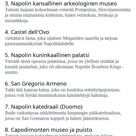
3.
Napolin kansallinen arkeologinen museo
Tutustu laajaan kokoelmaan esineitä Pompejista, Herculaneumista
ja muista muinaisista kohteista, kuten veistoksia, freskoja ja
mosaiikkeja.
4.
Castel dell'Ovo
viehättävä linna, joka sijaitsee Megariden saarella ja tarjoaa
panoraamanäkymät Napolinlahdelle.
5.
Napolin kuninkaallinen palatsi
Vieraile tässä upeassa palatsissa, jossa on ylelliset sisätilat ja
kauniit puutarhat, joka oli aikoinaan Napolin Bourbon Kings -
asunto.
6.
San Gregorio Armeno
Tutki tätä kapeaa katua, joka on kuuluisa seimityöpajoistaan,
joissa voit löytää monimutkaisia ​​käsintehtyjä hahmoja.
7.
Napolin katedraali (Duomo)
Ihaile vaikuttavaa arkkitehtuuria kaupungin pääkatedraalissa,
jossa on San Gennaron kappeli ja hänen jäännöksensä.
8.
Capodimonten museo ja puisto
Tutustu laajaan kokoelmaan taideteoksia, mukaan lukien