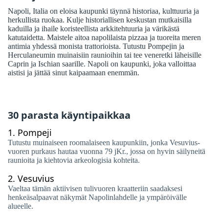
Napoli, Italia on eloisa kaupunki täynnä historiaa, kulttuuria ja
herkullista ruokaa. Kulje historiallisen keskustan mutkaisilla
kaduilla ja ihaile koristeellista arkkitehtuuria ja värikästä
katutaidetta. Maistele aitoa napolilaista pizzaa ja tuoreita meren
antimia yhdessä monista trattorioista. Tutustu Pompejin ja
Herculaneumin muinaisiin raunioihin tai tee veneretki läheisille
Caprin ja Ischian saarille. Napoli on kaupunki, joka valloittaa
aistisi ja jättää sinut kaipaamaan enemmän.
30 parasta käyntipaikkaa
1.
Pompeji
Tutustu muinaiseen roomalaiseen kaupunkiin, jonka Vesuvius-
vuoren purkaus hautaa vuonna 79 jKr., jossa on hyvin säilyneitä
raunioita ja kiehtovia arkeologisia kohteita.
2.
Vesuvius
Vaeltaa tämän aktiivisen tulivuoren kraatteriin saadaksesi
henkeäsalpaavat näkymät Napolinlahdelle ja ympäröivälle
alueelle.