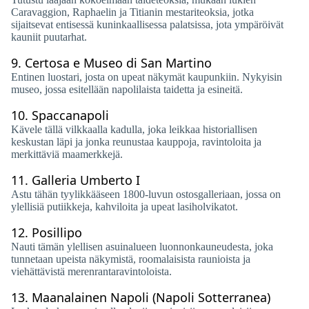
Caravaggion, Raphaelin ja Titianin mestariteoksia, jotka
sijaitsevat entisessä kuninkaallisessa palatsissa, jota ympäröivät
kauniit puutarhat.
9.
Certosa e Museo di San Martino
Entinen luostari, josta on upeat näkymät kaupunkiin. Nykyisin
museo, jossa esitellään napolilaista taidetta ja esineitä.
10.
Spaccanapoli
Kävele tällä vilkkaalla kadulla, joka leikkaa historiallisen
keskustan läpi ja jonka reunustaa kauppoja, ravintoloita ja
merkittäviä maamerkkejä.
11.
Galleria Umberto I
Astu tähän tyylikkääseen 1800-luvun ostosgalleriaan, jossa on
ylellisiä putiikkeja, kahviloita ja upeat lasiholvikatot.
12.
Posillipo
Nauti tämän ylellisen asuinalueen luonnonkauneudesta, joka
tunnetaan upeista näkymistä, roomalaisista raunioista ja
viehättävistä merenrantaravintoloista.
13.
Maanalainen Napoli (Napoli Sotterranea)