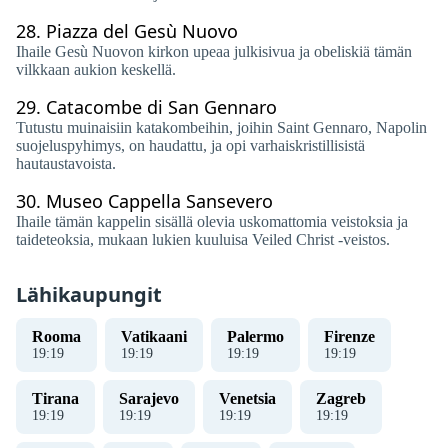
28.
Piazza del Gesù Nuovo
Ihaile Gesù Nuovon kirkon upeaa julkisivua ja obeliskiä tämän
vilkkaan aukion keskellä.
29.
Catacombe di San Gennaro
Tutustu muinaisiin katakombeihin, joihin Saint Gennaro, Napolin
suojeluspyhimys, on haudattu, ja opi varhaiskristillisistä
hautaustavoista.
30.
Museo Cappella Sansevero
Ihaile tämän kappelin sisällä olevia uskomattomia veistoksia ja
taideteoksia, mukaan lukien kuuluisa Veiled Christ -veistos.
Lähikaupungit
Rooma
Vatikaani
Palermo
Firenze
19
:
19
19
:
19
19
:
19
19
:
19
Tirana
Sarajevo
Venetsia
Zagreb
19
:
19
19
:
19
19
:
19
19
:
19