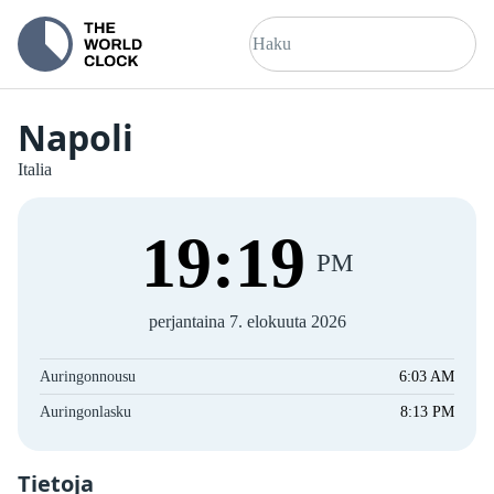
Napoli
Italia
19
:
19
PM
perjantaina 7. elokuuta 2026
Auringonnousu
6:03 AM
Auringonlasku
8:13 PM
Tietoja