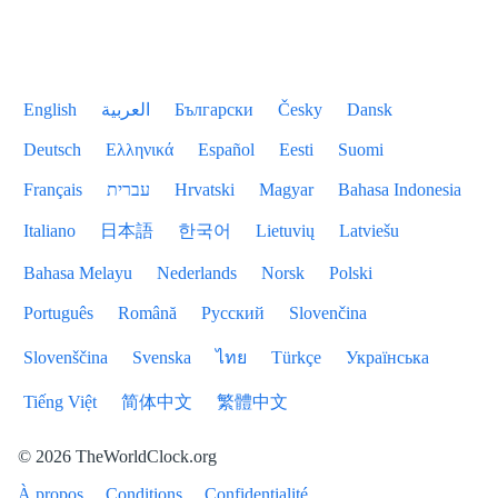
English
العربية
Български
Česky
Dansk
Deutsch
Ελληνικά
Español
Eesti
Suomi
Français
עברית
Hrvatski
Magyar
Bahasa Indonesia
Italiano
日本語
한국어
Lietuvių
Latviešu
Bahasa Melayu
Nederlands
Norsk
Polski
Português
Română
Русский
Slovenčina
Slovenščina
Svenska
ไทย
Türkçe
Українська
Tiếng Việt
简体中文
繁體中文
© 2026 TheWorldClock.org
À propos
Conditions
Confidentialité