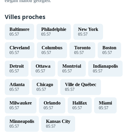
élégant manoir géorgien.
Villes proches
Baltimore
Philadelphie
New York
05
:
58
05
:
58
05
:
58
Cleveland
Columbus
Toronto
Boston
05
:
58
05
:
58
05
:
58
05
:
58
Detroit
Ottawa
Montréal
Indianapolis
05
:
58
05
:
58
05
:
58
05
:
58
Atlanta
Chicago
Ville de Québec
05
:
58
05
:
58
05
:
58
Milwaukee
Orlando
Halifax
Miami
05
:
58
05
:
58
05
:
58
05
:
58
Minneapolis
Kansas City
05
:
58
05
:
58