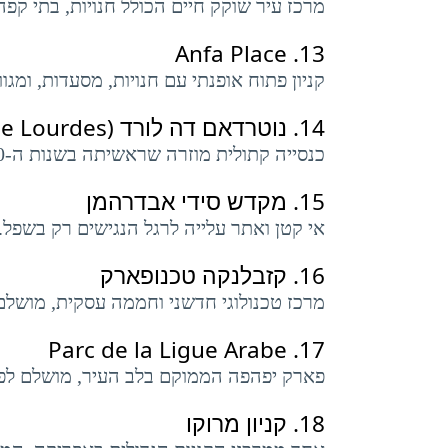
מרכז עיר שוקק חיים הכולל חנויות, בתי קפה
Anfa Place
13.
קניון פתוח אופנתי עם חנויות, מסעדות, ומגוו
14.
נוטרדאם דה לורד (Notre Dame de Lourdes)
כנסייה קתולית מוזרה שראשיתה בשנות ה-30 של המאה הקודמת, הידועה בחלונות הוויטראז' היפים שלה.
15.
מקדש סידי אבדרהמן
אי קטן ואתר עלייה לרגל הנגישים רק בשפל.
16.
קזבלנקה טכנופארק
מרכז טכנולוגי חדשני וחממה עסקית, מושלם 
Parc de la Ligue Arabe
17.
פארק יפהפה הממוקם בלב העיר, מושלם לפיקנ
18.
קניון מרוקו