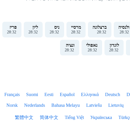
ולנסיה
ברצלונה
מרסיי
ניס
ליון
פריז
28
:
33
28
:
33
28
:
33
28
:
33
28
:
33
28
:
33
לונדון
נאפולי
ונציה
28
:
33
28
:
33
28
:
33
Français
Suomi
Eesti
Español
Ελληνικά
Deutsch
D
Norsk
Nederlands
Bahasa Melayu
Latviešu
Lietuvių
繁體中文
简体中文
Tiếng Việt
Українська
Türkç