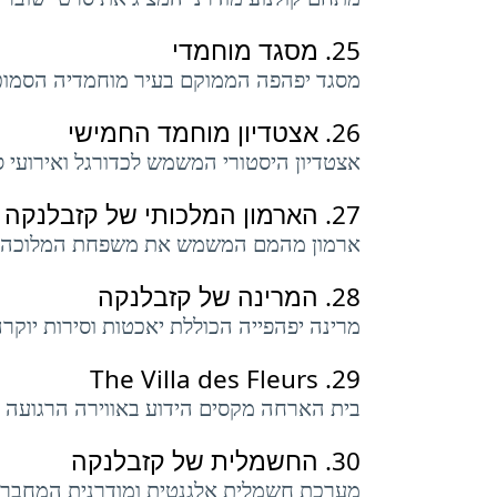
25.
מסגד מוחמדי
מסגד יפהפה הממוקם בעיר מוחמדיה הסמוכה,
26.
אצטדיון מוחמד החמישי
אצטדיון היסטורי המשמש לכדורגל ואירועי ס
27.
הארמון המלכותי של קזבלנקה
ארמון מהמם המשמש את משפחת המלוכה לא
28.
המרינה של קזבלנקה
מרינה יפהפייה הכוללת יאכטות וסירות יוקרה
The Villa des Fleurs
29.
בית הארחה מקסים הידוע באווירה הרגועה וה
30.
החשמלית של קזבלנקה
מערכת חשמלית אלגנטית ומודרנית המחברת 