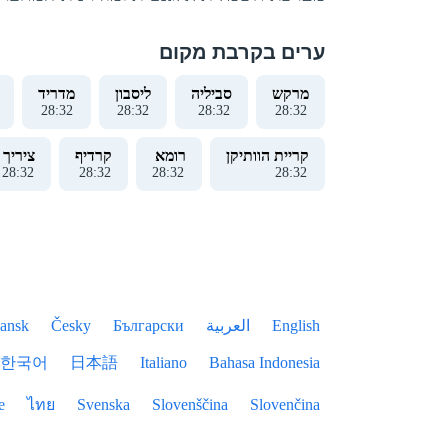
ערים בקרבת מקום
מרקש
סביליה
ליסבון
מדריד
28
:
33
28
:
33
28
:
33
28
:
33
קריית הוותיקן
רומא
קרדיף
ציריך
28
:
33
28
:
33
28
:
33
28
:
33
English
العربية
Български
Česky
ansk
한국어
日本語
Italiano
Bahasa Indonesia
e
ไทย
Svenska
Slovenščina
Slovenčina