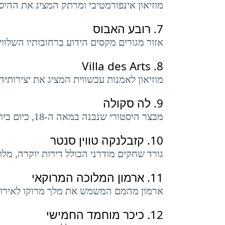
מוזיאון אינפורמטיבי ומרתק המציג את ההיסט
7.
רובע האבוס
אזור מגורים מקסים הידוע ברחובותיו השלוו
Villa des Arts
8.
מוזיאון לאמנות עכשווית המציג את יצירותיה
9.
לה סקולה
מבצר היסטורי שנבנה במאה ה-18, כיום ביתם של גן יפהפה ושוק אומנים.
10.
קזבלנקה טווין סנטר
גורד שחקים מודרני הכולל דירות יוקרה, מלון
11.
ארמון המלוכה המרוקאי
ארמון מהמם המשמש את מלך מרוקו לאירועי
12.
כיכר מוחמד החמישי