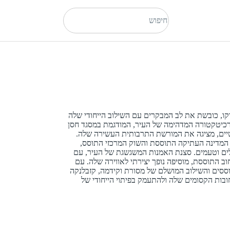
קו, כובשת את לב המבקרים עם השילוב הייחודי שלה
רכיטקטורה המדהימה של העיר, המודגמת במסגד חסן
נטיים, מציגה את המורשת התרבותית העשירה שלה.
 המדינה העתיקה התוססת והשוק המרכזי התוסס,
ים וטעמים. סצנת האמנות המשגשגת של העיר, עם
ב התוססת, מוסיפה נופך יצירתי לאווירה שלה. עם
תוססים והשילוב המושלם של מסורת וקידמה, קזבלנקה
בות הקסומים שלה ולהתעמק בפיתוי הייחודי של