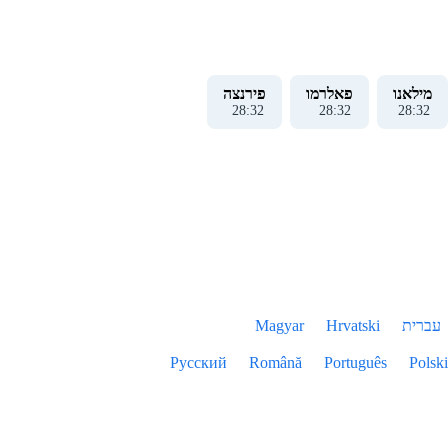
מילאנו
פאלרמו
פירנצה
28
:
33
28
:
33
28
:
33
עברית
Hrvatski
Magyar
Русский
Română
Português
Polski