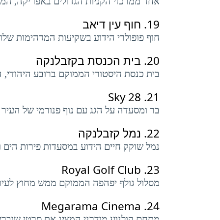
אחד ממרכזי הקניות הגדולים באפריקה, המצי
19.
חוף עין דיאב
חוף פופולרי הידוע בשקיעות המדהימות שלו
20.
בית הכנסת בקזבלנקה
בית כנסת היסטורי הממוקם ברובע היהודי, 
Sky 28
21.
בר ומסעדה על הגג עם נוף פנורמי של העיר ו
22.
נמל קזבלנקה
נמל שוקק חיים הידוע במסעדות פירות הים וב
Royal Golf Club
23.
מסלול גולף יפהפה הממוקם ממש מחוץ לעיר, 
Megarama Cinema
24.
מתחם קולנוע מודרני המציג את סרטי שוברי