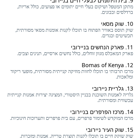
9.
בית היתומים לבעלי חיים בניירובי
מתקן המטפל ושיקום בעלי חיים יתומים או פצועים, כולל אריות,
ברדלסים ובבונים.
10.
שוק מסאי
שוק תוסס באוויר הפתוח בו תוכלו לקנות אומנות מסאי מסורתית,
תכשיטים ובגדים.
11.
פארק הנחשים בניירובי
פארק המאכלס מגוון זוחלים, כולל נחשים ארסיים, תנינים וצבים.
Bomas of Kenya
12.
מרכז תרבותי בו תוכלו לחוות מוזיקה קנייתית מסורתית, מופעי ריקוד
ומלאכות.
13.
גלריית ניירובי
גלריה לאמנות השוכנת בבניין היסטורי, המציגה יצירות אמנות קנייתית
עכשווית ומסורתית.
14.
מרכז הפרפרים בניירובי
מרכז המוקדש לשימור פרפרים, עם בית פרפרים ותערוכות חינוכיות.
15.
שוק העיר ניירובי
שוק שוקק חיים בו תוכלו לקנות תוצרת טרייה, אמנות ומזכרות.