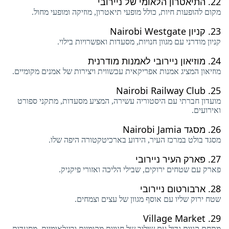
22.
התיאטרון הלאומי של ניירובי
מקום להופעות חיות, כולל מופעי תיאטרון, מוזיקה ומופעי מחול.
23.
קניון Nairobi Westgate
קניון מודרני עם מגוון חנויות, מסעדות ואפשרויות בילוי.
24.
מוזיאון ניירובי לאמנות מודרנית
מוזיאון המציג אמנות אפריקאית עכשווית ויצירות של אמנים מקומיים.
Nairobi Railway Club
25.
מועדון חברתי עם היסטוריה עשירה, המציע מסעדות, מתקני ספורט
ואירועים.
26.
מסגד Nairobi Jamia
מסגד בולט במרכז העיר, הידוע בארכיטקטורה היפה שלו.
27.
פארק העיר ניירובי
פארק עם שטחים ירוקים, שבילי הליכה ואזורי פיקניק.
28.
ארבורטום ניירובי
שטח ירוק שליו עם אוסף מגוון של עצים וצמחים.
Village Market
29.
מתחם קניות גדול עם שילוב של חנויות מקומיות ובינלאומיות, מסעדות