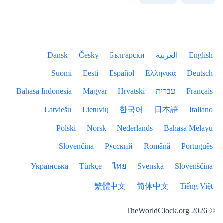
English
العربية
Български
Česky
Dansk
Suomi
Eesti
Español
Ελληνικά
Deutsch
Français
עברית
Hrvatski
Magyar
Bahasa Indonesia
Latviešu
Lietuvių
한국어
日本語
Italiano
Polski
Norsk
Nederlands
Bahasa Melayu
Slovenčina
Русский
Română
Português
Українська
Türkçe
ไทย
Svenska
Slovenščina
繁體中文
简体中文
Tiếng Việt
© 2026 TheWorldClock.org