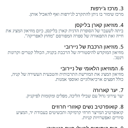
3.
מרכז ג'ירפות
מרכז שימור בו ניתן להתקרב לג'ירפות ואף להאכיל אותן.
4.
מוזיאון קארן בליקסן
ביתה לשעבר של הסופרת הדנית קארן בליקסן, כיום מוזיאון המציג את
חייה ואת התפאורה של ספרה המפורסם "מחוץ לאפריקה".
5.
מוזיאון הרכבת של ניירובי
מוזיאון המוקדש להיסטוריה של הרכבת בקניה, הכולל קטרים ​​וקרונות
וינטג'.
6.
המוזיאון הלאומי של ניירובי
מוזיאון המציג את המורשת התרבותית והטבעית העשירה של קניה,
כולל חפצים ארכיאולוגיים ואוספי אמנות.
7.
יער קארורה
יער עירוני גדול עם שבילי הליכה, מפלים ומקומות לפיקניק.
8.
קואופרטיב נשים קאזורי חרוזים
קואופרטיב המייצר חרוזי קרמיקה ותכשיטים בעבודת יד, המציע
סיורים ואפשרויות קניות.