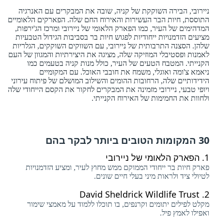
ניירובי, הבירה השוקקת של קניה, שובה את המבקרים עם האנרגיה
התוססת, חיות הבר העשירות והאירוח החם שלה. הפארקים הלאומיים
המדהימים של העיר, כמו הפארק הלאומי של ניירובי ומרכז הג'ירפות,
מציעים הזדמנויות ייחודיות לפגוש חיות בר בסביבות הגידול הטבעיות
שלהן. הסצנה התרבותית של ניירובי, עם השווקים השוקקים, הגלריות
לאמנות ופסטיבלי המוזיקה שלה, מציגה את היצירתיות והמגוון של העם
הקנייתי. המטבח הטעים של העיר, כולל מנות קניה בטעמים כמו
ניאמא צ'ומה ואוגלי, משמח את חובבי האוכל. עם המקומיים
הידידותיים שלה, הרחובות ההומים והשילוב המושלם של פיתוח עירוני
ויופי טבעי, ניירובי מזמינה את המבקרים לחקור את הקסם הייחודי שלה
ולחוות את החמימות של האירוח הקנייתי.
30 המקומות הטובים ביותר לבקר בהם
1.
הפארק הלאומי של ניירובי
פארק חיות בר ייחודי הממוקם ממש מחוץ לעיר, ומציע הזדמנויות
לטיולי ציד ולראות מיני בעלי חיים שונים.
David Sheldrick Wildlife Trust
2.
מקלט לפילים יתומים וקרנפים, בו תוכלו ללמוד על מאמצי שימור
ואפילו לאמץ פיל.