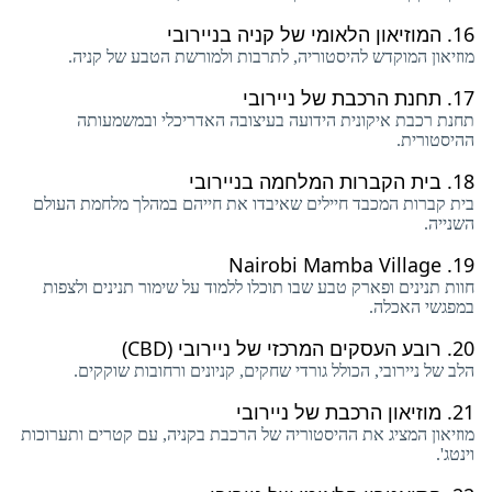
16.
המוזיאון הלאומי של קניה בניירובי
מוזיאון המוקדש להיסטוריה, לתרבות ולמורשת הטבע של קניה.
17.
תחנת הרכבת של ניירובי
תחנת רכבת איקונית הידועה בעיצובה האדריכלי ובמשמעותה
ההיסטורית.
18.
בית הקברות המלחמה בניירובי
בית קברות המכבד חיילים שאיבדו את חייהם במהלך מלחמת העולם
השנייה.
Nairobi Mamba Village
19.
חוות תנינים ופארק טבע שבו תוכלו ללמוד על שימור תנינים ולצפות
במפגשי האכלה.
20.
רובע העסקים המרכזי של ניירובי (CBD)
הלב של ניירובי, הכולל גורדי שחקים, קניונים ורחובות שוקקים.
21.
מוזיאון הרכבת של ניירובי
מוזיאון המציג את ההיסטוריה של הרכבת בקניה, עם קטרים ​​ותערוכות
וינטג'.