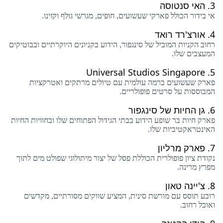
3.
האי סנטוסה
אי בידור הכולל פארקי שעשועים, חופים, מגרשי גולף וקזינו.
4.
אורצ'רד רואד
רחוב הקניות המוביל של סינגפור, הידוע בקניונים היוקרתיים ובבוטיקים
המעצבים שלו.
Universal Studios Singapore
5.
פארק שעשועים ברמה עולמית עם טיולים מרתקים ואטרקציות
המבוססות על סרטים פופולריים.
6.
גן החיות של סינגפור
פארק חיות בר שופע הידוע בבתי הגידול הפתוחים שלו ובחוויות החיות
האינטראקטיביות שלו.
7.
פארק מרליון
נקודת ציון פופולרית הכוללת פסל של יצור מיתולוגי שפולט מים לתוך
מפרץ מרינה.
8.
צ'יינה טאון
רובע תוסס עם מורשת סינית, המציע שווקים מסורתיים, מקדשים
ואוכל רחוב.