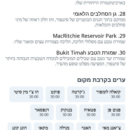
בארכיטקטורה הייחודית שלו.
28.
גן הסחלבים הלאומי
ממוקם בתוך הגנים הבוטניים של סינגפור, זהו חלון ראווה של מיני
סחלבים והכלאות.
MacRitchie Reservoir Park
29.
שמורת טבע עם מסלולי הליכה, הליכה בצמרות עצים ומאגר שליו.
30.
שמורת הטבע Bukit Timah
שמורת יער גשם עם שבילים המובילים לנקודה הטבעית הגבוהה ביותר
של סינגפור, המציעה מפלט שופע מהעיר.
ערים בקרבת מקום
קואלה לומפור
ג'קרטה
פוקט
הו צ'י מין סיטי
30
:
01
30
:
01
30
:
01
30
:
01
פנום פן
פטאיה
בנגקוק
דנפסאר
30
:
01
30
:
01
30
:
01
30
:
01
צ'יאנג מאי
האנוי
מנילה
מקאו
הונג קונג