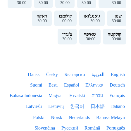
30
:
01
30
:
01
30
:
01
30
:
01
30
:
01
שנזן
גואנגג'ואו
קולומבו
דאקה
30
:
01
00
:
01
30
:
01
30
:
01
קולקטה
טאיפיי
צ'נגדו
30
:
01
30
:
01
00
:
01
English
العربية
Български
Česky
Dansk
Suomi
Eesti
Español
Ελληνικά
Deutsch
Français
עברית
Hrvatski
Magyar
Bahasa Indonesia
Latviešu
Lietuvių
한국어
日本語
Italiano
Polski
Norsk
Nederlands
Bahasa Melayu
Slovenčina
Русский
Română
Português