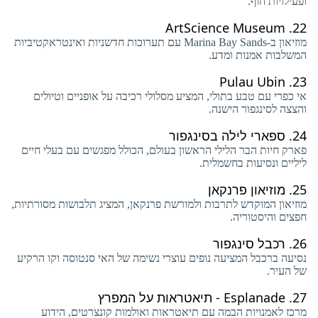
ופעילויות חוף.
ArtScience Museum
22.
מוזיאון ב-Marina Bay Sands עם תערוכות חדשניות ואינטראקטיביות
המשלבות אמנות ומדע.
Pulau Ubin
23.
אי כפרי עם טבע בתולי, המציע מסלולי רכיבה על אופניים וטיולים
והצצה לסינגפור הישנה.
24.
ספארי לילה בסינגפור
פארק חיות הבר הלילי הראשון בעולם, הכולל מפגשים עם בעלי חיים
ליליים ונסיעות בחשמלית.
25.
מוזיאון פרנקאן
מוזיאון המוקדש לתרבות ולמורשת פרנקאן, המציג תלבושות מסורתיות,
חפצים והיסטוריה.
26.
רכבל סינגפור
נסיעה ברכבל המציעה נופים עוצרי נשימה של האי סנטוסה וקו הרקיע
של העיר.
27.
Esplanade - תיאטראות על המפרץ
מרכז לאמנויות הבמה עם תיאטראות ואולמות קונצרטים, הידוע