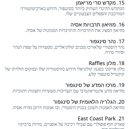
15.
מקדש סרי מריאמן
המקדש ההינדי העתיק ביותר בסינגפור, הידוע בארכיטקטורה
המורכבת והפסלים הצבעוניים שלו.
16.
מוזיאון תרבויות אסיה
מוזיאון המציג את התרבויות והתרבויות המגוונות של אסיה.
17.
נהר סינגפור
נהר היסטורי שלאורכו מבנים קולוניאליים, מסעדות על שפת הנהר
וסיורי סירה.
18.
מלון Raffles
מלון אייקוני בסגנון קולוניאלי הידוע בהיסטוריה שלו ובמקום הולדתו של
קוקטייל סינגפור קלע.
19.
מרכז המדע של סינגפור
מוזיאון מדע אינטראקטיבי עם תערוכות מעשיות ותצוגות חינוכיות.
20.
הגלריה הלאומית של סינגפור
מוזיאון לאמנות השוכן בבניין היסטורי, ובו אמנות דרום מזרח אסיה.
East Coast Park
21.
פארק חוף פופולרי עם שבילי רכיבה על אופניים, בורות ברביקיו