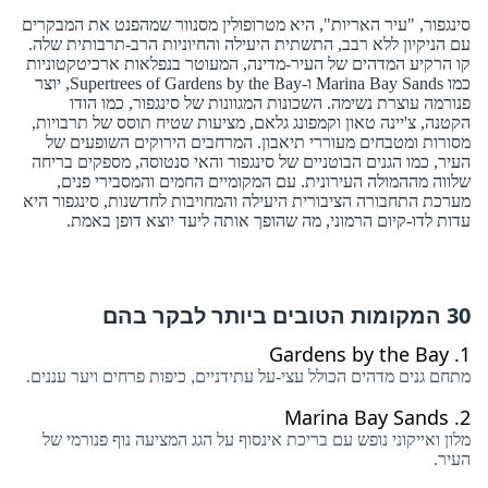
סינגפור, "עיר האריות", היא מטרופולין מסנוור שמהפנט את המבקרים
עם הניקיון ללא רבב, התשתית היעילה והחיוניות הרב-תרבותית שלה.
קו הרקיע המדהים של העיר-מדינה, המעוטר בנפלאות ארכיטקטוניות
כמו Marina Bay Sands ו-Supertrees of Gardens by the Bay, יוצר
פנורמה עוצרת נשימה. השכונות המגוונות של סינגפור, כמו הודו
הקטנה, צ'יינה טאון וקמפונג גלאם, מציעות שטיח תוסס של תרבויות,
מסורות ומטבחים מעוררי תיאבון. המרחבים הירוקים השופעים של
העיר, כמו הגנים הבוטניים של סינגפור והאי סנטוסה, מספקים בריחה
שלווה מההמולה העירונית. עם המקומיים החמים והמסבירי פנים,
מערכת התחבורה הציבורית היעילה והמחויבות לחדשנות, סינגפור היא
עדות לדו-קיום הרמוני, מה שהופך אותה ליעד יוצא דופן באמת.
30 המקומות הטובים ביותר לבקר בהם
Gardens by the Bay
1.
מתחם גנים מדהים הכולל עצי-על עתידניים, כיפות פרחים ויער עננים.
Marina Bay Sands
2.
מלון ואייקוני נופש עם בריכת אינסוף על הגג המציעה נוף פנורמי של
העיר.