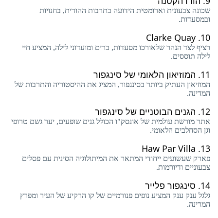
9.
הודו הקטנה
שכונה צבעונית וארומטית הידועה בתרבות ההודית, בחנויות
ובמסעדות.
Clarke Quay
10.
רציף לצד הנהר שלאורכו מסעדות, ברים ומועדוני לילה, המציע חיי
לילה תוססים.
11.
המוזיאון הלאומי של סינגפור
המוזיאון העתיק ביותר בסינגפור, המציג את ההיסטוריה והתרבות של
המדינה.
12.
הגנים הבוטניים של סינגפור
אתר מורשת עולמית של אונסק"ו הכולל גנים שופעים, יער גשם טרופי
וגן הסחלבים הלאומי.
Haw Par Villa
13.
פארק שעשועים ייחודי המתאר את המיתולוגיה הסינית עם פסלים
צבעוניים ודיורמות.
14.
סינגפור פלייר
גלגל ענק ענק המציע נופים פנורמיים של קו הרקיע של העיר ומפרץ
המרינה.