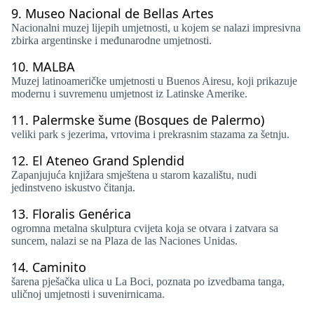
9.
Museo Nacional de Bellas Artes
Nacionalni muzej lijepih umjetnosti, u kojem se nalazi impresivna
zbirka argentinske i međunarodne umjetnosti.
10.
MALBA
Muzej latinoameričke umjetnosti u Buenos Airesu, koji prikazuje
modernu i suvremenu umjetnost iz Latinske Amerike.
11.
Palermske šume (Bosques de Palermo)
veliki park s jezerima, vrtovima i prekrasnim stazama za šetnju.
12.
El Ateneo Grand Splendid
Zapanjujuća knjižara smještena u starom kazalištu, nudi
jedinstveno iskustvo čitanja.
13.
Floralis Genérica
ogromna metalna skulptura cvijeta koja se otvara i zatvara sa
suncem, nalazi se na Plaza de las Naciones Unidas.
14.
Caminito
šarena pješačka ulica u La Boci, poznata po izvedbama tanga,
uličnoj umjetnosti i suvenirnicama.