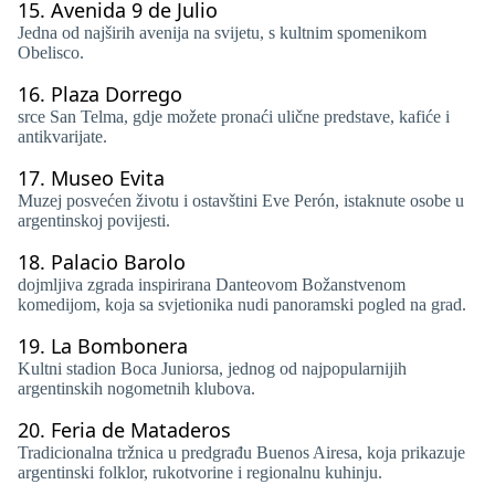
15.
Avenida 9 de Julio
Jedna od najširih avenija na svijetu, s kultnim spomenikom
Obelisco.
16.
Plaza Dorrego
srce San Telma, gdje možete pronaći ulične predstave, kafiće i
antikvarijate.
17.
Museo Evita
Muzej posvećen životu i ostavštini Eve Perón, istaknute osobe u
argentinskoj povijesti.
18.
Palacio Barolo
dojmljiva zgrada inspirirana Danteovom Božanstvenom
komedijom, koja sa svjetionika nudi panoramski pogled na grad.
19.
La Bombonera
Kultni stadion Boca Juniorsa, jednog od najpopularnijih
argentinskih nogometnih klubova.
20.
Feria de Mataderos
Tradicionalna tržnica u predgrađu Buenos Airesa, koja prikazuje
argentinski folklor, rukotvorine i regionalnu kuhinju.