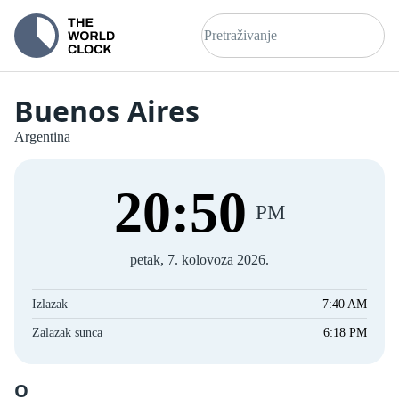
Buenos Aires
Argentina
20
:
51
PM
petak, 7. kolovoza 2026.
Izlazak
7:40 AM
Zalazak sunca
6:18 PM
O