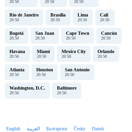
20
:
51
20
:
51
20
:
51
Rio de Janeiro
Brasília
Lima
Cali
20
:
51
20
:
51
20
:
51
20
:
51
Bogotá
San Juan
Cape Town
Cancún
20
:
51
20
:
51
20
:
51
20
:
51
Havana
Miami
Mexico City
Orlando
20
:
51
20
:
51
20
:
51
20
:
51
Atlanta
Houston
San Antonio
20
:
51
20
:
51
20
:
51
Washington, D.C.
Baltimore
20
:
51
20
:
51
English
العربية
Български
Česky
Dansk