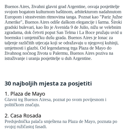
Buenos Aires, živahni glavni grad Argentine, osvaja posjetitelje
svojom bogatom kulturnom baštinom, arhitekturom nadahnutom
Europom i strastvenim ritmovima tanga. Poznat kao "Pariz Južne
Amerike", Buenos Aires odiše daškom elegancije i šarma. Široki
gradski bulevari, kao što je Avenida 9 de Julio, nižu se velebnim
zgradama, dok četvrti poput San Telma i La Boce pružaju uvid u
boemsku i umjetničku dušu grada. Buenos Aires je lonac za
taljenje različitih utjecaja koji se odražavaju u njegovoj kuhinji,
umjetnosti i glazbi. Od legendarnog trga Plaza de Mayo do
živahnog noćnog života u Palermu, Buenos Aires poziva na
istraživanje i uranja posjetitelje u duh Argentine.
30 najboljih mjesta za posjetiti
1.
Plaza de Mayo
Glavni trg Buenos Airesa, poznat po svom povijesnom i
političkom značaju.
2.
Casa Rosada
Predsjednička palača smještena na Plaza de Mayo, poznata po
svojoj ružičastoj fasadi.