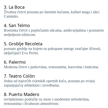
3.
La Boca
Živahna četvrt poznata po šarenim kućama, kulturi tanga i ulici
Caminito.
4.
San Telmo
Boemska četvrt s popločanim ulicama, antikvarijatima i poznatom
nedjeljnom tržnicom.
5.
Groblje Recoleta
poznato groblje na kojem su pokopane mnoge značajne ličnosti,
uključujući Evu Perón.
6.
Palermo
Moderna četvrt s parkovima, restoranima, barovima i buticima.
7.
Teatro Colón
Jedna od najvećih svjetskih opernih kuća, poznata po svojoj
zapanjujućoj arhitekturi i izvedbama.
8.
Puerto Madero
revitalizirano područje uz more s modernim neboderima,
restoranima i živahnom atmosferom.