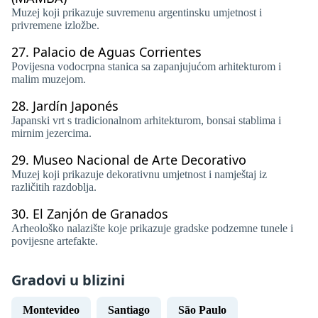
Muzej koji prikazuje suvremenu argentinsku umjetnost i
privremene izložbe.
27.
Palacio de Aguas Corrientes
Povijesna vodocrpna stanica sa zapanjujućom arhitekturom i
malim muzejom.
28.
Jardín Japonés
Japanski vrt s tradicionalnom arhitekturom, bonsai stablima i
mirnim jezercima.
29.
Museo Nacional de Arte Decorativo
Muzej koji prikazuje dekorativnu umjetnost i namještaj iz
različitih razdoblja.
30.
El Zanjón de Granados
Arheološko nalazište koje prikazuje gradske podzemne tunele i
povijesne artefakte.
Gradovi u blizini
Montevideo
Santiago
São Paulo