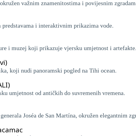
, okružen važnim znamenitostima i povijesnim zgradam
m predstavama i interaktivnim prikazima vode.
re i muzej koji prikazuje vjersku umjetnost i artefakte
vi)
ka, koji nudi panoramski pogled na Tihi ocean.
LI)
nsku umjetnost od antičkih do suvremenih vremena.
a, generala Joséa de San Martína, okružen elegantnim z
hacamac