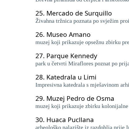
25.
Mercado de Surquillo
Živahna tržnica poznata po svježim pro
26.
Museo Amano
muzej koji prikazuje opsežnu zbirku pr
27.
Parque Kennedy
park u četvrti Miraflores poznat po pr
28.
Katedrala u Limi
Impresivna katedrala s mješavinom arhit
29.
Muzej Pedro de Osma
muzej koji prikazuje zbirku kolonijalne 
30.
Huaca Pucllana
arheološko nalazište iz razdoblja prije