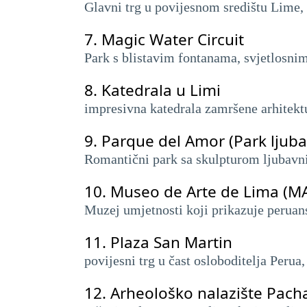
Glavni trg u povijesnom središtu Lime
7.
Magic Water Circuit
Park s blistavim fontanama, svjetlosni
8.
Katedrala u Limi
impresivna katedrala zamršene arhitektu
9.
Parque del Amor (Park ljuba
Romantični park sa skulpturom ljubavni
10.
Museo de Arte de Lima (MA
Muzej umjetnosti koji prikazuje perua
11.
Plaza San Martin
povijesni trg u čast osloboditelja Peru
12.
Arheološko nalazište Pac