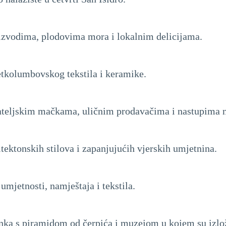
izvodima, plodovima mora i lokalnim delicijama.
etkolumbovskog tekstila i keramike.
ijateljskim mačkama, uličnim prodavačima i nastupima 
ektonskih stilova i zapanjujućih vjerskih umjetnina.
umjetnosti, namještaja i tekstila.
 Inka s piramidom od čerpića i muzejom u kojem su izlož