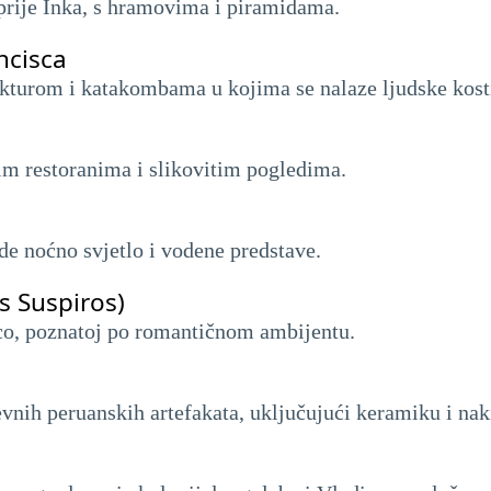
 prije Inka, s hramovima i piramidama.
ncisca
ekturom i katakombama u kojima se nalaze ljudske kost
im restoranima i slikovitim pogledima.
de noćno svjetlo i vodene predstave.
s Suspiros)
co, poznatoj po romantičnom ambijentu.
vnih peruanskih artefakata, uključujući keramiku i naki