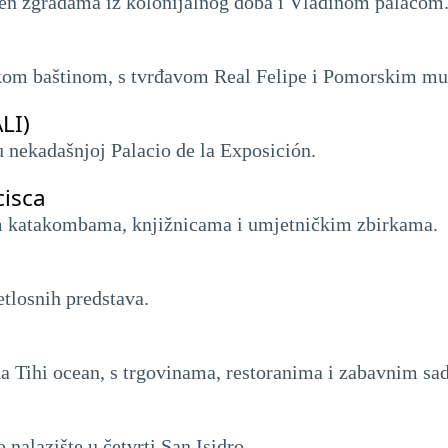
žen zgradama iz kolonijalnog doba i Vladinom palačom
skom baštinom, s tvrđavom Real Felipe i Pomorskim m
LI)
nekadašnjoj Palacio de la Exposición.
cisca
m katakombama, knjižnicama i umjetničkim zbirkama.
etlosnih predstava.
a Tihi ocean, s trgovinama, restoranima i zabavnim sa
nalazište u četvrti San Isidro.