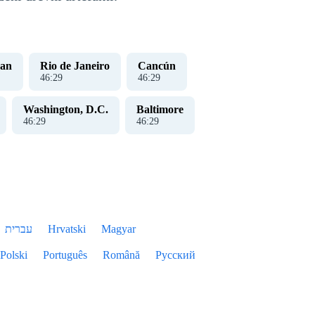
uan
Rio de Janeiro
Cancún
46
:
29
46
:
29
Washington, D.C.
Baltimore
46
:
29
46
:
29
עברית
Hrvatski
Magyar
Polski
Português
Română
Русский