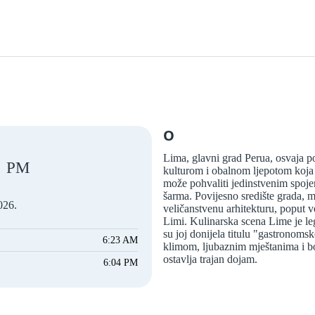
O
Lima, glavni grad Perua, osvaja p
PM
kulturom i obalnom ljepotom koja
može pohvaliti jedinstvenim spoje
šarma. Povijesno središte grada, 
026.
veličanstvenu arhitekturu, poput 
Limi. Kulinarska scena Lime je le
su joj donijela titulu "gastronoms
6:23 AM
klimom, ljubaznim mještanima i bo
ostavlja trajan dojam.
6:04 PM