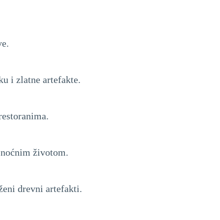
ve.
 i zlatne artefakte.
restoranima.
m noćnim životom.
eni drevni artefakti.