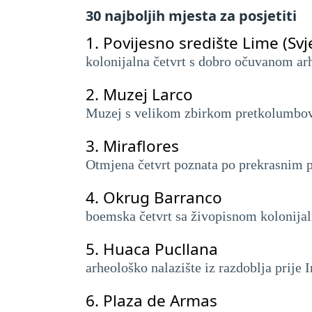
30 najboljih mjesta za posjetiti
1.
Povijesno središte Lime (Sv
kolonijalna četvrt s dobro očuvanom arh
2.
Muzej Larco
Muzej s velikom zbirkom pretkolumbovsk
3.
Miraflores
Otmjena četvrt poznata po prekrasnim p
4.
Okrug Barranco
boemska četvrt sa živopisnom kolonija
5.
Huaca Pucllana
arheološko nalazište iz razdoblja prije
6.
Plaza de Armas