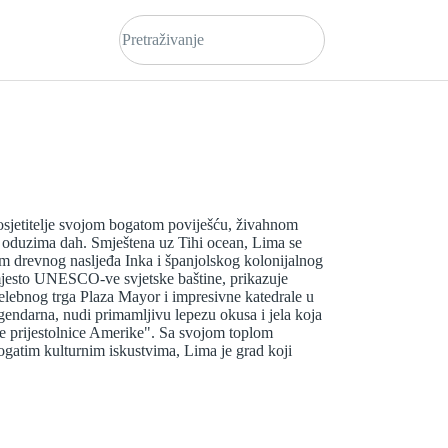
osjetitelje svojom bogatom poviješću, živahnom
 oduzima dah. Smještena uz Tihi ocean, Lima se
m drevnog nasljeđa Inka i španjolskog kolonijalnog
mjesto UNESCO-ve svjetske baštine, prikazuje
velebnog trga Plaza Mayor i impresivne katedrale u
gendarna, nudi primamljivu lepezu okusa i jela koja
ke prijestolnice Amerike". Sa svojom toplom
gatim kulturnim iskustvima, Lima je grad koji