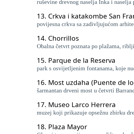
ruševine drevnog naselja Inka i naselja
13.
Crkva i katakombe San Fra
povijesna crkva sa zadivljujućom arhit
14.
Chorrillos
Obalna četvrt poznata po plažama, riblj
15.
Parque de la Reserva
park s osvijetljenim fontanama, koje nu
16.
Most uzdaha (Puente de lo
šarmantan drveni most u četvrti Barran
17.
Museo Larco Herrera
muzej koji prikazuje opsežnu zbirku dre
18.
Plaza Mayor