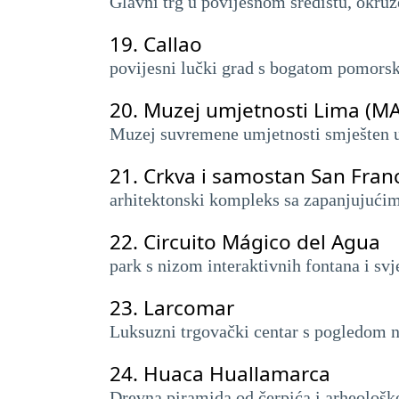
Glavni trg u povijesnom središtu, okru
19.
Callao
povijesni lučki grad s bogatom pomor
20.
Muzej umjetnosti Lima (MA
Muzej suvremene umjetnosti smješten u 
21.
Crkva i samostan San Fran
arhitektonski kompleks sa zapanjujući
22.
Circuito Mágico del Agua
park s nizom interaktivnih fontana i svj
23.
Larcomar
Luksuzni trgovački centar s pogledom n
24.
Huaca Huallamarca
Drevna piramida od čerpića i arheološko 