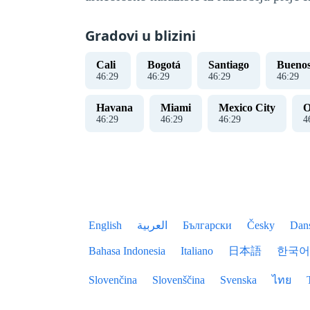
Gradovi u blizini
Cali
Bogotá
Santiago
Buenos
46
:
29
46
:
29
46
:
29
46
:
29
Havana
Miami
Mexico City
O
46
:
29
46
:
29
46
:
29
4
English
العربية
Български
Česky
Dan
Bahasa Indonesia
Italiano
日本語
한국어
Slovenčina
Slovenščina
Svenska
ไทย