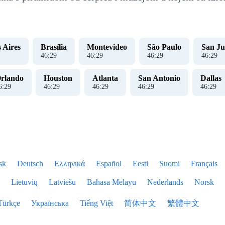
 Aires
Brasília
Montevideo
São Paulo
San J
46
:
29
46
:
29
46
:
29
46
:
29
rlando
Houston
Atlanta
San Antonio
Dallas
6
:
29
46
:
29
46
:
29
46
:
29
46
:
29
sk
Deutsch
Ελληνικά
Español
Eesti
Suomi
Français
Lietuvių
Latviešu
Bahasa Melayu
Nederlands
Norsk
Türkçe
Українська
Tiếng Việt
简体中文
繁體中文