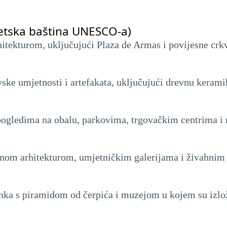
jetska baština UNESCO-a)
itekturom, uključujući Plaza de Armas i povijesne crk
e umjetnosti i artefakata, uključujući drevnu keramiku
ogledima na obalu, parkovima, trgovačkim centrima i 
lnom arhitekturom, umjetničkim galerijama i živahni
 Inka s piramidom od čerpića i muzejom u kojem su izlož