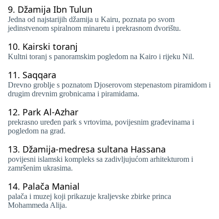
9.
Džamija Ibn Tulun
Jedna od najstarijih džamija u Kairu, poznata po svom
jedinstvenom spiralnom minaretu i prekrasnom dvorištu.
10.
Kairski toranj
Kultni toranj s panoramskim pogledom na Kairo i rijeku Nil.
11.
Saqqara
Drevno groblje s poznatom Djoserovom stepenastom piramidom i
drugim drevnim grobnicama i piramidama.
12.
Park Al-Azhar
prekrasno uređen park s vrtovima, povijesnim građevinama i
pogledom na grad.
13.
Džamija-medresa sultana Hassana
povijesni islamski kompleks sa zadivljujućom arhitekturom i
zamršenim ukrasima.
14.
Palača Manial
palača i muzej koji prikazuje kraljevske zbirke princa
Mohammeda Alija.