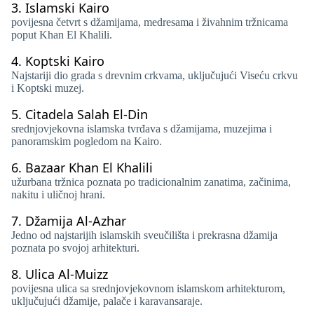
3.
Islamski Kairo
povijesna četvrt s džamijama, medresama i živahnim tržnicama
poput Khan El Khalili.
4.
Koptski Kairo
Najstariji dio grada s drevnim crkvama, uključujući Viseću crkvu
i Koptski muzej.
5.
Citadela Salah El-Din
srednjovjekovna islamska tvrđava s džamijama, muzejima i
panoramskim pogledom na Kairo.
6.
Bazaar Khan El Khalili
užurbana tržnica poznata po tradicionalnim zanatima, začinima,
nakitu i uličnoj hrani.
7.
Džamija Al-Azhar
Jedno od najstarijih islamskih sveučilišta i prekrasna džamija
poznata po svojoj arhitekturi.
8.
Ulica Al-Muizz
povijesna ulica sa srednjovjekovnom islamskom arhitekturom,
uključujući džamije, palače i karavansaraje.