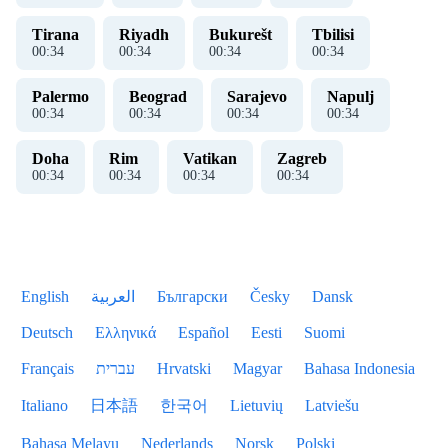
Tirana
Riyadh
Bukurešt
Tbilisi
00
:
35
00
:
35
00
:
35
00
:
35
Palermo
Beograd
Sarajevo
Napulj
00
:
35
00
:
35
00
:
35
00
:
35
Doha
Rim
Vatikan
Zagreb
00
:
35
00
:
35
00
:
35
00
:
35
English
العربية
Български
Česky
Dansk
Deutsch
Ελληνικά
Español
Eesti
Suomi
Français
עברית
Hrvatski
Magyar
Bahasa Indonesia
Italiano
日本語
한국어
Lietuvių
Latviešu
Bahasa Melayu
Nederlands
Norsk
Polski