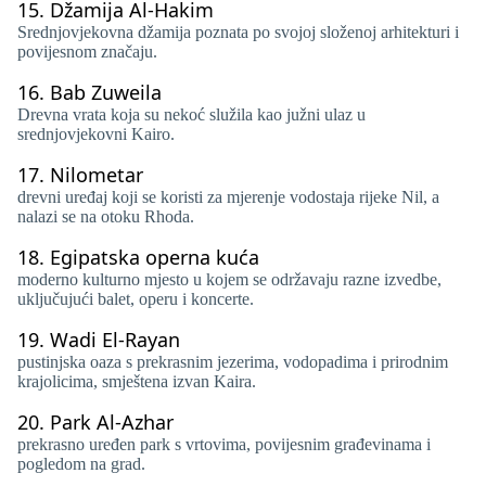
15.
Džamija Al-Hakim
Srednjovjekovna džamija poznata po svojoj složenoj arhitekturi i
povijesnom značaju.
16.
Bab Zuweila
Drevna vrata koja su nekoć služila kao južni ulaz u
srednjovjekovni Kairo.
17.
Nilometar
drevni uređaj koji se koristi za mjerenje vodostaja rijeke Nil, a
nalazi se na otoku Rhoda.
18.
Egipatska operna kuća
moderno kulturno mjesto u kojem se održavaju razne izvedbe,
uključujući balet, operu i koncerte.
19.
Wadi El-Rayan
pustinjska oaza s prekrasnim jezerima, vodopadima i prirodnim
krajolicima, smještena izvan Kaira.
20.
Park Al-Azhar
prekrasno uređen park s vrtovima, povijesnim građevinama i
pogledom na grad.