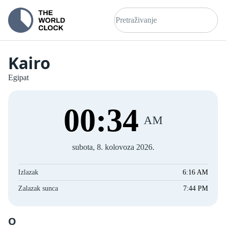
Kairo
Egipat
00
:
35
AM
subota, 8. kolovoza 2026.
Izlazak
6:16 AM
Zalazak sunca
7:44 PM
O