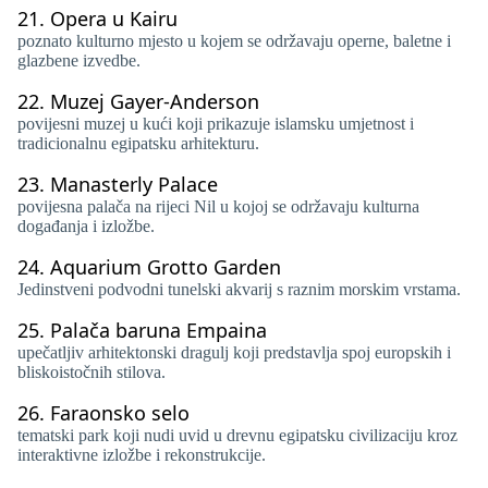
21.
Opera u Kairu
poznato kulturno mjesto u kojem se održavaju operne, baletne i
glazbene izvedbe.
22.
Muzej Gayer-Anderson
povijesni muzej u kući koji prikazuje islamsku umjetnost i
tradicionalnu egipatsku arhitekturu.
23.
Manasterly Palace
povijesna palača na rijeci Nil u kojoj se održavaju kulturna
događanja i izložbe.
24.
Aquarium Grotto Garden
Jedinstveni podvodni tunelski akvarij s raznim morskim vrstama.
25.
Palača baruna Empaina
upečatljiv arhitektonski dragulj koji predstavlja spoj europskih i
bliskoistočnih stilova.
26.
Faraonsko selo
tematski park koji nudi uvid u drevnu egipatsku civilizaciju kroz
interaktivne izložbe i rekonstrukcije.