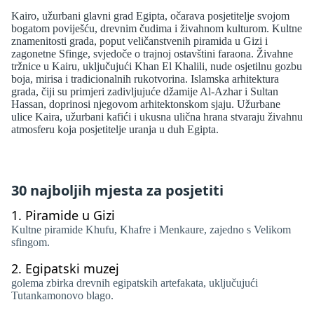
Kairo, užurbani glavni grad Egipta, očarava posjetitelje svojom
bogatom poviješću, drevnim čudima i živahnom kulturom. Kultne
znamenitosti grada, poput veličanstvenih piramida u Gizi i
zagonetne Sfinge, svjedoče o trajnoj ostavštini faraona. Živahne
tržnice u Kairu, uključujući Khan El Khalili, nude osjetilnu gozbu
boja, mirisa i tradicionalnih rukotvorina. Islamska arhitektura
grada, čiji su primjeri zadivljujuće džamije Al-Azhar i Sultan
Hassan, doprinosi njegovom arhitektonskom sjaju. Užurbane
ulice Kaira, užurbani kafići i ukusna ulična hrana stvaraju živahnu
atmosferu koja posjetitelje uranja u duh Egipta.
30 najboljih mjesta za posjetiti
1.
Piramide u Gizi
Kultne piramide Khufu, Khafre i Menkaure, zajedno s Velikom
sfingom.
2.
Egipatski muzej
golema zbirka drevnih egipatskih artefakata, uključujući
Tutankamonovo blago.