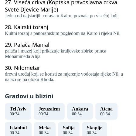
27.
Viseća crkva (Koptska pravoslavna crkva
Svete Djevice Marije)
Jedna od najstarijih crkava u Kairu, poznata po visećoj lađi.
28.
Kairski toranj
Kultni toranj s panoramskim pogledom na Kairo i rijeku Nil.
29.
Palača Manial
palača i muzej koji prikazuje kraljevske zbirke princa
Mohammeda Alija.
30.
Nilometar
drevni uređaj koji se koristi za mjerenje vodostaja rijeke Nil, a
nalazi se na otoku Rhoda.
Gradovi u blizini
Tel Aviv
Jeruzalem
Ankara
Atena
00
:
35
00
:
35
00
:
35
00
:
35
Istanbul
Meka
Sofija
Skoplje
00
:
35
00
:
35
00
:
35
00
:
35