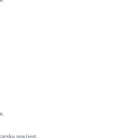
m.
arsku povijest.