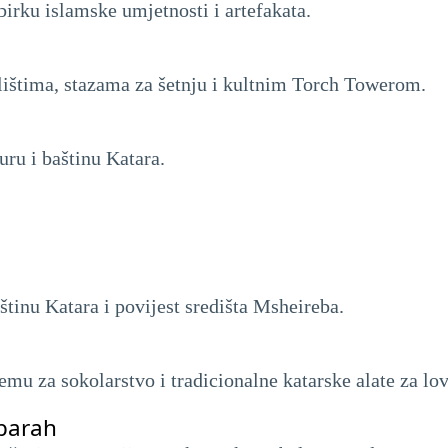
birku islamske umjetnosti i artefakata.
alištima, stazama za šetnju i kultnim Torch Towerom.
uru i baštinu Katara.
štinu Katara i povijest središta Msheireba.
emu za sokolarstvo i tradicionalne katarske alate za lov
ubarah