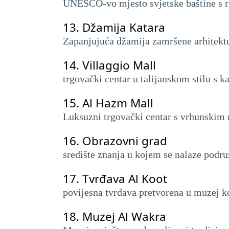
UNESCO-vo mjesto svjetske baštine s r
13.
Džamija Katara
Zapanjujuća džamija zamršene arhitekture
14.
Villaggio Mall
trgovački centar u talijanskom stilu 
15.
Al Hazm Mall
Luksuzni trgovački centar s vrhunskim
16.
Obrazovni grad
središte znanja u kojem se nalaze podru
17.
Tvrđava Al Koot
povijesna tvrđava pretvorena u muzej ko
18.
Muzej Al Wakra