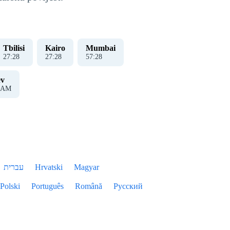
Tbilisi
Kairo
Mumbai
27
:
29
27
:
29
57
:
29
ev
AM
עברית
Hrvatski
Magyar
Polski
Português
Română
Русский