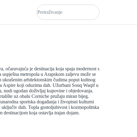
a, očaravajuća je destinacija koja spaja modernost s
 uspješna metropola u Arapskom zaljevu može se
om ukrašenim arhitektonskim čudima poput kultnog
nja Aspire koji oduzima dah. Užurbani Souq Waqif u
ca, nudi ugodan doživljaj kupovine i objedovanja.
talište uz obalu Corniche pružaju miran bijeg.
unarodna sportska događanja i živopisni kulturni
 i uključiv duh. Topla gostoljubivost i kozmopolitska
 destinacijom koja ostavlja trajan dojam.