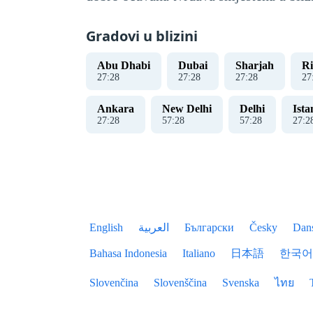
Gradovi u blizini
Abu Dhabi
Dubai
Sharjah
R
27
:
29
27
:
29
27
:
29
27
Ankara
New Delhi
Delhi
Ista
27
:
29
57
:
29
57
:
29
27
:
2
English
العربية
Български
Česky
Dan
Bahasa Indonesia
Italiano
日本語
한국어
Slovenčina
Slovenščina
Svenska
ไทย