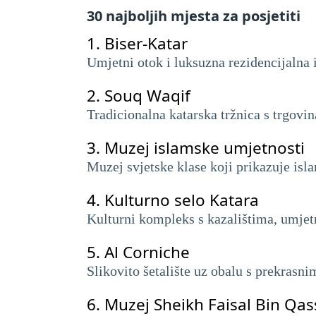
30 najboljih mjesta za posjetiti
1.
Biser-Katar
Umjetni otok i luksuzna rezidencijalna 
2.
Souq Waqif
Tradicionalna katarska tržnica s trgovin
3.
Muzej islamske umjetnosti
Muzej svjetske klase koji prikazuje isl
4.
Kulturno selo Katara
Kulturni kompleks s kazalištima, umjet
5.
Al Corniche
Slikovito šetalište uz obalu s prekrasn
6.
Muzej Sheikh Faisal Bin Qas