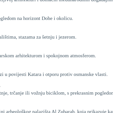
gledom na horizont Dohe i okolicu.
lištima, stazama za šetnju i jezerom.
tarskom arhitekturom i spokojnom atmosferom.
i u povijesti Katara i otporu protiv osmanske vlasti.
e
etnje, trčanje ili vožnju biciklom, s prekrasnim pogledo
ni arheološkog nalazišta Al Zubarah, koja prikazuje kat