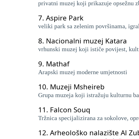
privatni muzej koji prikazuje opsežnu z
7.
Aspire Park
veliki park sa zelenim površinama, igr
8.
Nacionalni muzej Katara
vrhunski muzej koji ističe povijest, kult
9.
Mathaf
Arapski muzej moderne umjetnosti
10.
Muzeji Msheireb
Grupa muzeja koji istražuju kulturnu ba
11.
Falcon Souq
Tržnica specijalizirana za sokolove, opr
12.
Arheološko nalazište Al Z