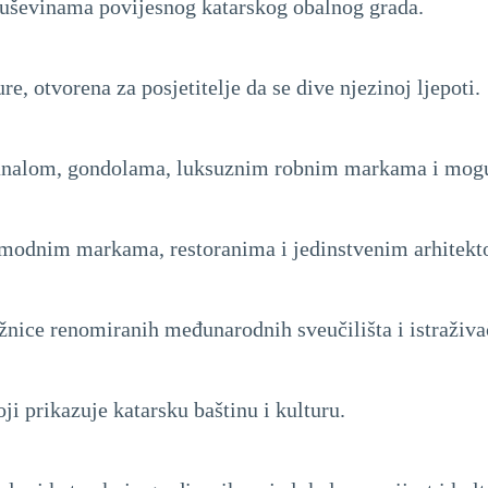
uševinama povijesnog katarskog obalnog grada.
, otvorena za posjetitelje da se dive njezinoj ljepoti.
s kanalom, gondolama, luksuznim robnim markama i mog
 modnim markama, restoranima i jedinstvenim arhitek
žnice renomiranih međunarodnih sveučilišta i istraživač
ji prikazuje katarsku baštinu i kulturu.