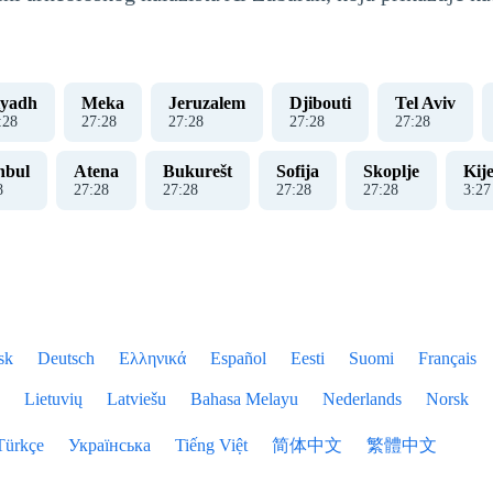
iyadh
Meka
Jeruzalem
Djibouti
Tel Aviv
:
29
27
:
29
27
:
29
27
:
29
27
:
29
nbul
Atena
Bukurešt
Sofija
Skoplje
Kij
9
27
:
29
27
:
29
27
:
29
27
:
29
3
:
27
sk
Deutsch
Ελληνικά
Español
Eesti
Suomi
Français
Lietuvių
Latviešu
Bahasa Melayu
Nederlands
Norsk
Türkçe
Українська
Tiếng Việt
简体中文
繁體中文