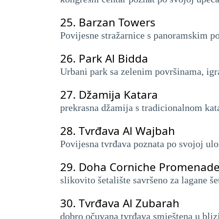
25.
Barzan Towers
Povijesne stražarnice s panoramskim po
26.
Park Al Bidda
Urbani park sa zelenim površinama, igra
27.
Džamija Katara
prekrasna džamija s tradicionalnom ka
28.
Tvrđava Al Wajbah
Povijesna tvrđava poznata po svojoj uloz
29.
Doha Corniche Promenad
slikovito šetalište savršeno za lagane š
30.
Tvrđava Al Zubarah
dobro očuvana tvrđava smještena u blizi