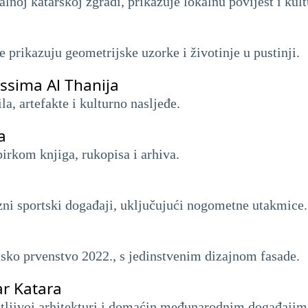
noj katarskoj zgradi, prikazuje lokalnu povijest i kult
 prikazuju geometrijske uzorke i životinje u pustinji.
ssima Al Thanija
a, artefakte i kulturno nasljeđe.
a
irkom knjiga, rukopisa i arhiva.
zni sportski događaji, uključujući nogometne utakmice.
sko prvenstvo 2022., s jedinstvenim dizajnom fasade.
ar Katara
atljivoj arhitekturi i domaćin međunarodnim događajim