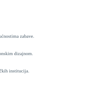
ućnostima zabave.
tonskim dizajnom.
kih institucija.