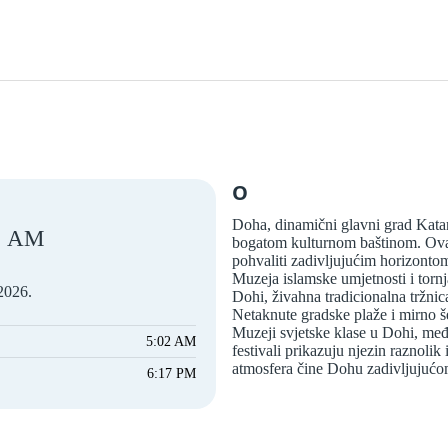
O
Doha, dinamični glavni grad Katar
AM
bogatom kulturnom baštinom. Ova
pohvaliti zadivljujućim horizont
Muzeja islamske umjetnosti i tor
2026.
Dohi, živahna tradicionalna tržni
Netaknute gradske plaže i mirno še
Muzeji svjetske klase u Dohi, međ
5:02 AM
festivali prikazuju njezin raznolik
atmosfera čine Dohu zadivljujućom
6:17 PM