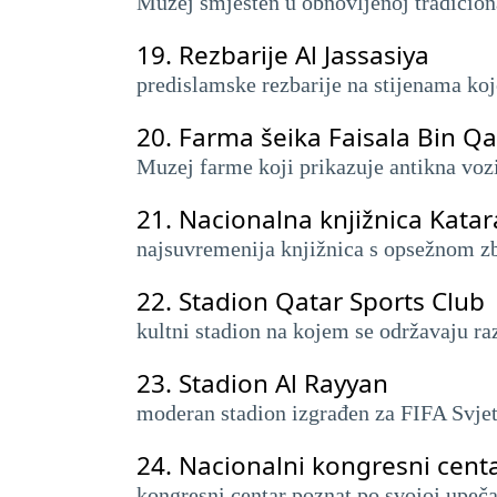
Muzej smješten u obnovljenoj tradicional
19.
Rezbarije Al Jassasiya
predislamske rezbarije na stijenama koje
20.
Farma šeika Faisala Bin Qa
Muzej farme koji prikazuje antikna vozil
21.
Nacionalna knjižnica Katar
najsuvremenija knjižnica s opsežnom zb
22.
Stadion Qatar Sports Club
kultni stadion na kojem se održavaju ra
23.
Stadion Al Rayyan
moderan stadion izgrađen za FIFA Svjet
24.
Nacionalni kongresni cent
kongresni centar poznat po svojoj upeč