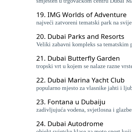
smješten u trgovačkom centru Dubai Mal
19.
IMG Worlds of Adventure
najveći zatvoreni tematski park na svij
20.
Dubai Parks and Resorts
Veliki zabavni kompleks sa tematskim 
21.
Dubai Butterfly Garden
tropski vrt u kojem se nalaze razne vrs
22.
Dubai Marina Yacht Club
popularno mjesto za vlasnike jahti i lju
23.
Fontana u Dubaiju
zadivljujuća vodena, svjetlosna i glazbe
24.
Dubai Autodrome
objekt svjetske klase za moto sport koji 