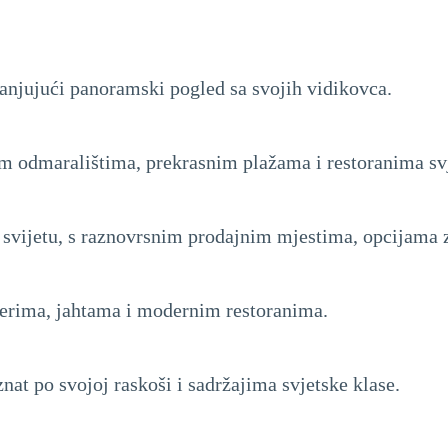
panjujući panoramski pogled sa svojih vidikovca.
m odmaralištima, prekrasnim plažama i restoranima svj
a svijetu, s raznovrsnim prodajnim mjestima, opcijama 
derima, jahtama i modernim restoranima.
znat po svojoj raskoši i sadržajima svjetske klase.