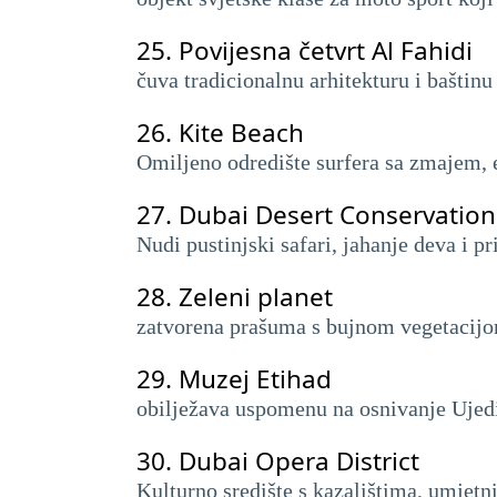
25.
Povijesna četvrt Al Fahidi
čuva tradicionalnu arhitekturu i baštin
26.
Kite Beach
Omiljeno odredište surfera sa zmajem, e
27.
Dubai Desert Conservation
Nudi pustinjski safari, jahanje deva i pr
28.
Zeleni planet
zatvorena prašuma s bujnom vegetacijom
29.
Muzej Etihad
obilježava uspomenu na osnivanje Ujedin
30.
Dubai Opera District
Kulturno središte s kazalištima, umjet