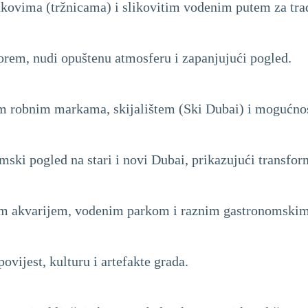
ukovima (tržnicama) i slikovitim vodenim putem za tr
orem, nudi opuštenu atmosferu i zapanjujući pogled.
im robnim markama, skijalištem (Ski Dubai) i mogućno
mski pogled na stari i novi Dubai, prikazujući transfor
im akvarijem, vodenim parkom i raznim gastronomskim
ovijest, kulturu i artefakte grada.