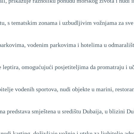
l, prikazuje raznoliku ponudu morskog života i nudi i
etu, s tematskim zonama i uzbudljivim vožnjama za sve 
parkovima, vodenim parkovima i hotelima u odmarališ
te leptira, omogućujući posjetiteljima da promatraju i 
bitelje vodenih sportova, nudi objekte u marini, restora
na predstava smještena u središtu Dubaija, u blizini Du
nudi karting, doživljaje vožnje i utrke za ljubitelje adr