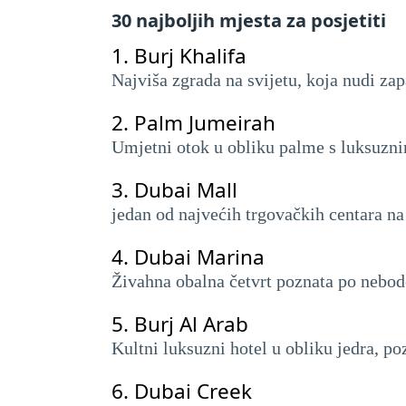
30 najboljih mjesta za posjetiti
1.
Burj Khalifa
Najviša zgrada na svijetu, koja nudi za
2.
Palm Jumeirah
Umjetni otok u obliku palme s luksuzni
3.
Dubai Mall
jedan od najvećih trgovačkih centara n
4.
Dubai Marina
Živahna obalna četvrt poznata po nebo
5.
Burj Al Arab
Kultni luksuzni hotel u obliku jedra, po
6.
Dubai Creek