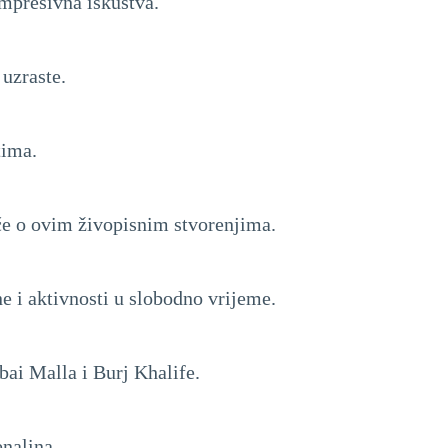
mpresivna iskustva.
uzraste.
tima.
uče o ovim živopisnim stvorenjima.
ne i aktivnosti u slobodno vrijeme.
bai Malla i Burj Khalife.
enalina.