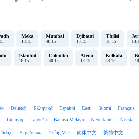
yadh
Meka
Mumbai
Djibouti
Tbilisi
Jer
15
18
:
15
48
:
15
18
:
15
18
:
15
18
:
ndu
Istanbul
Colombo
Atena
Kolkata
B
18
:
15
48
:
15
18
:
15
48
:
15
18
sk
Deutsch
Ελληνικά
Español
Eesti
Suomi
Français
Lietuvių
Latviešu
Bahasa Melayu
Nederlands
Norsk
Türkçe
Українська
Tiếng Việt
简体中文
繁體中文