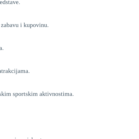
redstave.
, zabavu i kupovinu.
a.
atrakcijama.
skim sportskim aktivnostima.