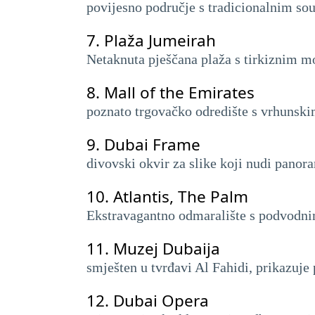
povijesno područje s tradicionalnim so
7.
Plaža Jumeirah
Netaknuta pješčana plaža s tirkiznim m
8.
Mall of the Emirates
poznato trgovačko odredište s vrhunsk
9.
Dubai Frame
divovski okvir za slike koji nudi panora
10.
Atlantis, The Palm
Ekstravagantno odmaralište s podvodn
11.
Muzej Dubaija
smješten u tvrđavi Al Fahidi, prikazuje p
12.
Dubai Opera