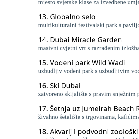
mjesto svjetske klase za izvedbene umjet
13.
Globalno selo
multikulturalni festivalski park s pavil
14.
Dubai Miracle Garden
masivni cvjetni vrt s razrađenim izlož
15.
Vodeni park Wild Wadi
uzbudljiv vodeni park s uzbudljivim vo
16.
Ski Dubai
zatvoreno skijalište s pravim snježni
17.
Šetnja uz Jumeirah Beach 
živahno šetalište s trgovinama, kafićim
18.
Akvarij i podvodni zoološki