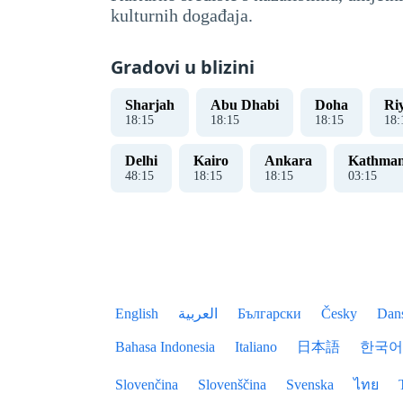
kulturnih događaja.
Gradovi u blizini
Sharjah
Abu Dhabi
Doha
Ri
18
:
15
18
:
15
18
:
15
18
:
Delhi
Kairo
Ankara
Kathma
48
:
15
18
:
15
18
:
15
03
:
15
English
العربية
Български
Česky
Dan
Bahasa Indonesia
Italiano
日本語
한국어
Slovenčina
Slovenščina
Svenska
ไทย