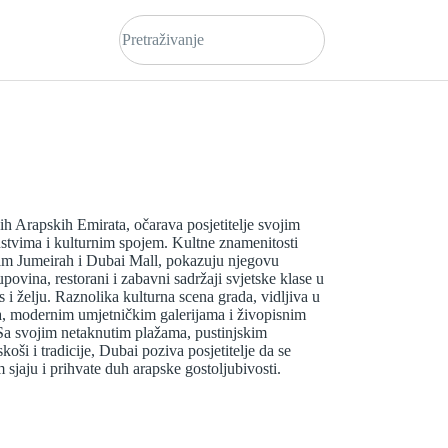
h Arapskih Emirata, očarava posjetitelje svojim
tvima i kulturnim spojem. Kultne znamenitosti
alm Jumeirah i Dubai Mall, pokazuju njegovu
povina, restorani i zabavni sadržaji svjetske klase u
 i želju. Raznolika kulturna scena grada, vidljiva u
a, modernim umjetničkim galerijama i živopisnim
. Sa svojim netaknutim plažama, pustinjskim
oši i tradicije, Dubai poziva posjetitelje da se
jaju i prihvate duh arapske gostoljubivosti.