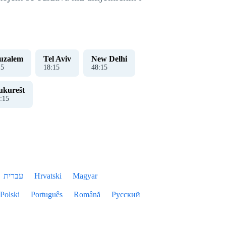
uzalem
Tel Aviv
New Delhi
15
18
:
15
48
:
15
ukurešt
:
15
עברית
Hrvatski
Magyar
Polski
Português
Română
Русский