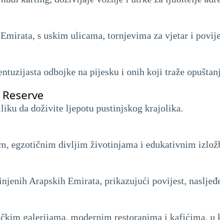
u Emirata, s uskim ulicama, tornjevima za vjetar i povi
ntuzijasta odbojke na pijesku i onih koji traže opuštanj
 Reserve
iliku da doživite ljepotu pustinjskog krajolika.
, egzotičnim divljim životinjama i edukativnim izložb
jenih Arapskih Emirata, prikazujući povijest, nasljeđe
ničkim galerijama, modernim restoranima i kafićima, u 