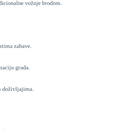
adicionalne vožnje brodom.
stima zabave.
maciju grada.
 doživljajima.