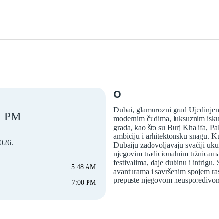
O
Dubai, glamurozni grad Ujedinjeni
PM
modernim čudima, luksuznim iskus
grada, kao što su Burj Khalifa, P
ambiciju i arhitektonsku snagu. Ku
2026.
Dubaiju zadovoljavaju svačiji ukus
njegovim tradicionalnim tržnicam
festivalima, daje dubinu i intrigu
5:48 AM
avanturama i savršenim spojem rask
prepuste njegovom neusporedivom s
7:00 PM