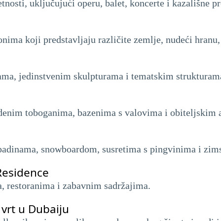
nosti, uključujući operu, balet, koncerte i kazališne p
jonima koji predstavljaju različite zemlje, nudeći hranu
bama, jedinstvenim skulpturama i tematskim strukturam
denim toboganima, bazenima s valovima i obiteljskim 
m padinama, snowboardom, susretima s pingvinima i zim
Residence
a, restoranima i zabavnim sadržajima.
 vrt u Dubaiju