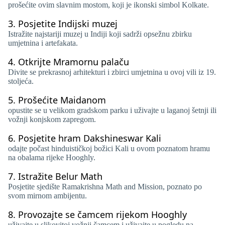
prošećite ovim slavnim mostom, koji je ikonski simbol Kolkate.
3.
Posjetite Indijski muzej
Istražite najstariji muzej u Indiji koji sadrži opsežnu zbirku
umjetnina i artefakata.
4.
Otkrijte Mramornu palaču
Divite se prekrasnoj arhitekturi i zbirci umjetnina u ovoj vili iz 19.
stoljeća.
5.
Prošećite Maidanom
opustite se u velikom gradskom parku i uživajte u laganoj šetnji ili
vožnji konjskom zapregom.
6.
Posjetite hram Dakshineswar Kali
odajte počast hinduističkoj božici Kali u ovom poznatom hramu
na obalama rijeke Hooghly.
7.
Istražite Belur Math
Posjetite sjedište Ramakrishna Math and Mission, poznato po
svom mirnom ambijentu.
8.
Provozajte se čamcem rijekom Hooghly
uživajte u slikovitoj vožnji čamcem i uživajte u pogledu na