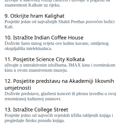
znamenitosti Kalkute uz rijeku.
9.
Otkrijte hram Kalighat
Posjetite jedan od najvažnijih Shakti Peethas posvećen božici
Kali.
10.
Istražite Indian Coffee House
Doživite šarm starog svijeta ove kultne kavane, omiljenog
okupljališta intelektualaca.
11.
Posjetite Science City Kolkata
uživajte u interaktivnim izložbama, IMAX kinu i svemirskom
kinu u ovom znanstvenom muzeju.
12.
Posjetite predstavu na Akademiji likovnih
umjetnosti
Doživite predstavu, glazbeni koncert ili plesnu izvedbu u ovoj
renomiranoj kulturnoj ustanovi.
13.
Istražite College Street
Posjetite jedno od najvećih svjetskih tržišta rabljenih knjiga i
pregledajte široku ponudu knjiga.