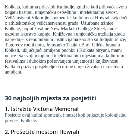
Kolkata, kulturna prijestolnica Indije, grad je koji prihvaća svoju
bogatu baštinu, umjetničku ostavštinu i intelektualnu živost.
Veličanstveni Viktorijin spomenik i kultni most Howrah svjedoče
o arhitektonskoj veličanstvenosti grada. Užurbane tržnice
Kolkate, poput živahne New Market i College Street, nude
ugodno iskustvo kupnje. Književna i umjetnička tradicija grada
napreduje, s renomiranim institucijama kao što su Indijski muzej i
Tagoreov rodni dom, Jorasanko Thakur Bari. Ulična hrana u
Kolkati, uključujući omiljenu puchku i Kolkata biryani, mami
nepce. Sa svojim toplim i intelektualnim mještanima, kulturnim
festivalima i dubokim poštovanjem umjetnosti i književnosti,
Kalkuta poziva posjetitelje da urone u njen živahan i kreativan
ambijent.
30 najboljih mjesta za posjetiti
1.
Istražite Victoria Memorial
Posjetite ovaj kultni spomenik i muzej koji prikazuje kolonijalnu
povijest Kolkate.
2.
Prošećite mostom Howrah