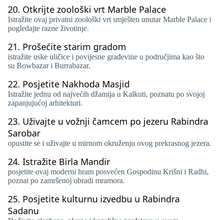
20.
Otkrijte zoološki vrt Marble Palace
Istražite ovaj privatni zoološki vrt smješten unutar Marble Palace i
pogledajte razne životinje.
21.
Prošećite starim gradom
istražite uske uličice i povijesne građevine u područjima kao što
su Bowbazar i Burrabazar.
22.
Posjetite Nakhoda Masjid
Istražite jednu od najvećih džamija u Kalkuti, poznatu po svojoj
zapanjujućoj arhitekturi.
23.
Uživajte u vožnji čamcem po jezeru Rabindra
Sarobar
opustite se i uživajte u mirnom okruženju ovog prekrasnog jezera.
24.
Istražite Birla Mandir
posjetite ovaj moderni hram posvećen Gospodinu Krišni i Radhi,
poznat po zamršenoj obradi mramora.
25.
Posjetite kulturnu izvedbu u Rabindra
Sadanu