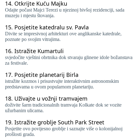
14.
Otkrijte Kuću Majku
Odajte počast Majci Terezi u njezinoj bivšoj rezidenciji, sada
muzeju i mjestu štovanja.
15.
Posjetite katedralu sv. Pavla
Divite se impresivnoj arhitekturi ove anglikanske katedrale,
poznate po svojim vitrajima.
16.
Istražite Kumartuli
svjedočite vještini obrtnika dok stvaraju glinene idole božanstava
za festivale.
17.
Posjetite planetarij Birla
istražite kozmos i prisustvujte interaktivnim astronomskim
predstavama u ovom popularnom planetariju.
18.
Uživajte u vožnji tramvajem
doživite šarm tradicionalnih tramvaja Kolkate dok se vozite
užurbanim ulicama.
19.
Istražite groblje South Park Street
Posjetite ovo povijesno groblje i saznajte više o kolonijalnoj
prošlosti grada.