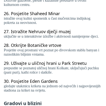
Doživite glazbene, plesne i kazališne predstave u ovom
kulturnom centru.
26.
Posjetite Shaheed Minar
istražite ovaj kultni spomenik u čast mučenicima indijskog
pokreta za neovisnost.
27.
Istražite Nehruov dječji muzej
uključite se u interaktivne izložbe i aktivnosti namijenjene djeci.
28.
Otkrijte Botaničke vrtove
Posjetite ovaj prostrani vrt poznat po divovskom stablu banyan i
raznolikim biljnim vrstama.
29.
Uživajte u uličnoj hrani u Park Streetu
prepustite se poznatoj uličnoj hrani Kolkate, uključujući puchku
(pani puri), kathi rolice i slatkiše.
30.
Posjetite Eden Gardens
gledajte utakmicu kriketa na jednom od najvećih i najpovijesnijih
stadiona za kriket na svijetu.
Gradovi u blizini