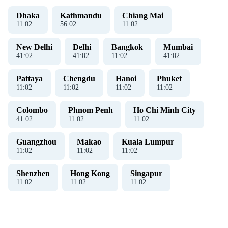
Dhaka
Kathmandu
Chiang Mai
11
:
02
56
:
02
11
:
02
New Delhi
Delhi
Bangkok
Mumbai
41
:
02
41
:
02
11
:
02
41
:
02
Pattaya
Chengdu
Hanoi
Phuket
11
:
02
11
:
02
11
:
02
11
:
02
Colombo
Phnom Penh
Ho Chi Minh City
41
:
02
11
:
02
11
:
02
Guangzhou
Makao
Kuala Lumpur
11
:
02
11
:
02
11
:
02
Shenzhen
Hong Kong
Singapur
11
:
02
11
:
02
11
:
02