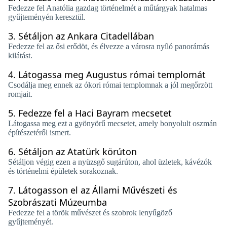
Fedezze fel Anatólia gazdag történelmét a műtárgyak hatalmas
gyűjteményén keresztül.
3.
Sétáljon az Ankara Citadellában
Fedezze fel az ősi erődöt, és élvezze a városra nyíló panorámás
kilátást.
4.
Látogassa meg Augustus római templomát
Csodálja meg ennek az ókori római templomnak a jól megőrzött
romjait.
5.
Fedezze fel a Haci Bayram mecsetet
Látogassa meg ezt a gyönyörű mecsetet, amely bonyolult oszmán
építészetéről ismert.
6.
Sétáljon az Atatürk körúton
Sétáljon végig ezen a nyüzsgő sugárúton, ahol üzletek, kávézók
és történelmi épületek sorakoznak.
7.
Látogasson el az Állami Művészeti és
Szobrászati ​​Múzeumba
Fedezze fel a török ​​művészet és szobrok lenyűgöző
gyűjteményét.