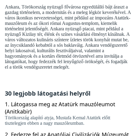
Ankara, Törökország nyüzsgő fővárosa egyedülálló bájt áraszt a
gazdag történelem, a modernitás és a meleg légkör keverékével. A
város ikonikus nevezetességei, mint például az impozáns Atatürk-
mauzóleum és az ókori római Augustus-templom, kiemelik
történelmi jelentőségét. Ankara nyüzsgő piacai, mint például a
nyüzsgő Kizilay tér, élénk és színes vásárlási élményt kínálnak. A
város változatos kulináris színtere ízletes török ​​konyhát mutat be,
az ínycsiklandó kebabtól a sós baklaváig. Ankara vendégszerető
helyi lakosaival, kulturális fesztiváljaival, valamint a
hagyományok és a kortárs életmód ötvözetével arra invitálja a
látogatókat, hogy fedezzék fel lenyűgöző örökségét, és fogadják
el a török ​​vendégszeretet melegét.
30 legjobb látogatási helyről
1.
Látogassa meg az Atatürk mauzóleumot
(Anitkabir)
Törökország alapító atyja, Mustafa Kemal Atatürk előtt
tisztelegjen ebben a nagy mauzóleumban.
2.
Fedezze fel az Anatóliai Civilizációk Múzeumát