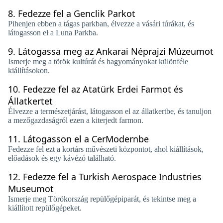
8.
Fedezze fel a Genclik Parkot
Pihenjen ebben a tágas parkban, élvezze a vásári túrákat, és
látogasson el a Luna Parkba.
9.
Látogassa meg az Ankarai Néprajzi Múzeumot
Ismerje meg a török ​​kultúrát és hagyományokat különféle
kiállításokon.
10.
Fedezze fel az Atatürk Erdei Farmot és
Állatkertet
Élvezze a természetjárást, látogasson el az állatkertbe, és tanuljon
a mezőgazdaságról ezen a kiterjedt farmon.
11.
Látogasson el a CerModernbe
Fedezze fel ezt a kortárs művészeti központot, ahol kiállítások,
előadások és egy kávézó található.
12.
Fedezze fel a Turkish Aerospace Industries
Museumot
Ismerje meg Törökország repülőgépiparát, és tekintse meg a
kiállított repülőgépeket.