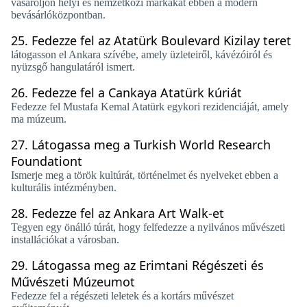
vásároljon helyi és nemzetközi márkákat ebben a modern
bevásárlóközpontban.
25.
Fedezze fel az Atatürk Boulevard Kizilay teret
látogasson el Ankara szívébe, amely üzleteiről, kávézóiról és
nyüzsgő hangulatáról ismert.
26.
Fedezze fel a Cankaya Atatürk kúriát
Fedezze fel Mustafa Kemal Atatürk egykori rezidenciáját, amely
ma múzeum.
27.
Látogassa meg a Turkish World Research
Foundationt
Ismerje meg a török ​​kultúrát, történelmet és nyelveket ebben a
kulturális intézményben.
28.
Fedezze fel az Ankara Art Walk-et
Tegyen egy önálló túrát, hogy felfedezze a nyilvános művészeti
installációkat a városban.
29.
Látogassa meg az Erimtani Régészeti és
Művészeti Múzeumot
Fedezze fel a régészeti leletek és a kortárs művészet