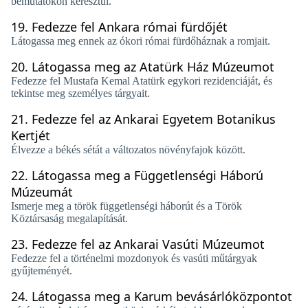
bemutatókon keresztül.
19.
Fedezze fel Ankara római fürdőjét
Látogassa meg ennek az ókori római fürdőháznak a romjait.
20.
Látogassa meg az Atatürk Ház Múzeumot
Fedezze fel Mustafa Kemal Atatürk egykori rezidenciáját, és
tekintse meg személyes tárgyait.
21.
Fedezze fel az Ankarai Egyetem Botanikus
Kertjét
Élvezze a békés sétát a változatos növényfajok között.
22.
Látogassa meg a Függetlenségi Háború
Múzeumát
Ismerje meg a török ​​függetlenségi háborút és a Török
Köztársaság megalapítását.
23.
Fedezze fel az Ankarai Vasúti Múzeumot
Fedezze fel a történelmi mozdonyok és vasúti műtárgyak
gyűjteményét.
24.
Látogassa meg a Karum bevásárlóközpontot