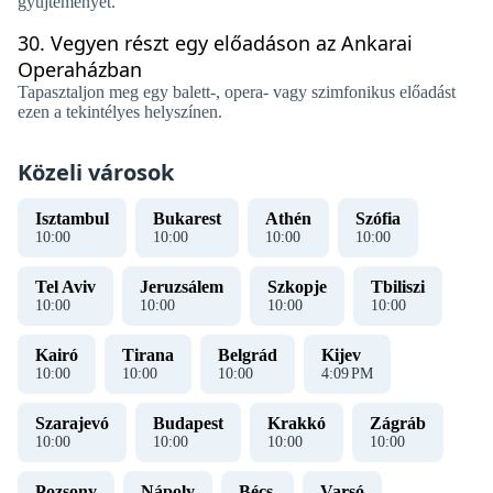
gyűjteményét.
30.
Vegyen részt egy előadáson az Ankarai
Operaházban
Tapasztaljon meg egy balett-, opera- vagy szimfonikus előadást
ezen a tekintélyes helyszínen.
Közeli városok
Isztambul
Bukarest
Athén
Szófia
10
:
00
10
:
00
10
:
00
10
:
00
Tel Aviv
Jeruzsálem
Szkopje
Tbiliszi
10
:
00
10
:
00
10
:
00
10
:
00
Kairó
Tirana
Belgrád
Kijev
10
:
00
10
:
00
10
:
00
4
:
09
PM
Szarajevó
Budapest
Krakkó
Zágráb
10
:
00
10
:
00
10
:
00
10
:
00
Pozsony
Nápoly
Bécs
Varsó