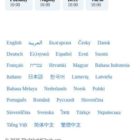
10
:
00
10
:
00
10
:
00
10
:
00
English
العربية
Български
Česky
Dansk
Deutsch
Ελληνικά
Español
Eesti
Suomi
Français
עברית
Hrvatski
Magyar
Bahasa Indonesia
Italiano
日本語
한국어
Lietuvių
Latviešu
Bahasa Melayu
Nederlands
Norsk
Polski
Português
Română
Русский
Slovenčina
Slovenščina
Svenska
ไทย
Türkçe
Українська
Tiếng Việt
简体中文
繁體中文