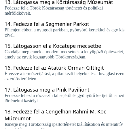
13.
Látogassa meg a Köztársaság Múzeumát
Fedezze fel a Török Köztársaság történetét és politikai
mérföldköveit.
14.
Fedezze fel a Segmenler Parkot
Pihenjen ebben a nyugodt parkban, gyönyörű kertekkel és egy kis
tóval.
15.
Látogasson el a Kocatepe mecsetbe
Csodálja meg ennek a modern mecsetnek a lenyűgöző építészetét,
amely az egyik legnagyobb Törökországban.
16.
Fedezze fel az Atatürk Orman Ciftligit
Élvezze a természetjárást, a piknikező helyeket és a lovaglást ezen
az erdős területen.
17.
Látogassa meg a Pink Paviliont
Fedezze fel ezt a rózsaszín külsejéről és gyönyörű kertjeiről ismert
történelmi kastélyt.
18.
Fedezze fel a Cengelhan Rahmi M. Koc
Múzeumot
Ismerje meg Törökország ipartörténetét kiállításokon és interaktív