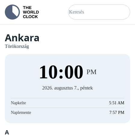
Ankara
Törökország
10
:
00
PM
2026. augusztus 7., péntek
Napkelte
5:51 AM
Naplemente
7:57 PM
A