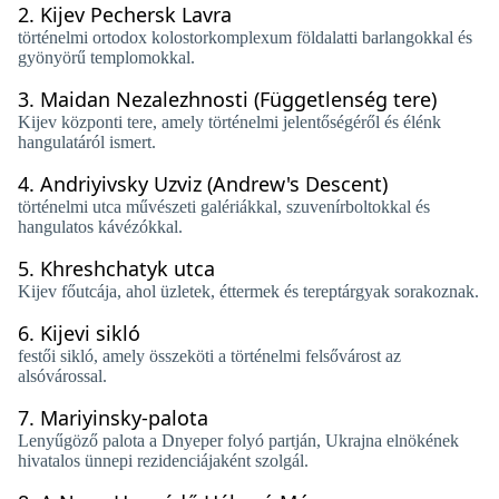
2.
Kijev Pechersk Lavra
történelmi ortodox kolostorkomplexum földalatti barlangokkal és
gyönyörű templomokkal.
3.
Maidan Nezalezhnosti (Függetlenség tere)
Kijev központi tere, amely történelmi jelentőségéről és élénk
hangulatáról ismert.
4.
Andriyivsky Uzviz (Andrew's Descent)
történelmi utca művészeti galériákkal, szuvenírboltokkal és
hangulatos kávézókkal.
5.
Khreshchatyk utca
Kijev főutcája, ahol üzletek, éttermek és tereptárgyak sorakoznak.
6.
Kijevi sikló
festői sikló, amely összeköti a történelmi felsővárost az
alsóvárossal.
7.
Mariyinsky-palota
Lenyűgöző palota a Dnyeper folyó partján, Ukrajna elnökének
hivatalos ünnepi rezidenciájaként szolgál.