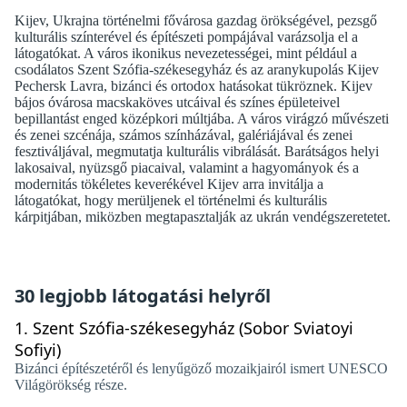
Kijev, Ukrajna történelmi fővárosa gazdag örökségével, pezsgő
kulturális színterével és építészeti pompájával varázsolja el a
látogatókat. A város ikonikus nevezetességei, mint például a
csodálatos Szent Szófia-székesegyház és az aranykupolás Kijev
Pechersk Lavra, bizánci és ortodox hatásokat tükröznek. Kijev
bájos óvárosa macskaköves utcáival és színes épületeivel
bepillantást enged középkori múltjába. A város virágzó művészeti
és zenei szcénája, számos színházával, galériájával és zenei
fesztiváljával, megmutatja kulturális vibrálását. Barátságos helyi
lakosaival, nyüzsgő piacaival, valamint a hagyományok és a
modernitás tökéletes keverékével Kijev arra invitálja a
látogatókat, hogy merüljenek el történelmi és kulturális
kárpitjában, miközben megtapasztalják az ukrán vendégszeretetet.
30 legjobb látogatási helyről
1.
Szent Szófia-székesegyház (Sobor Sviatoyi
Sofiyi)
Bizánci építészetéről és lenyűgöző mozaikjairól ismert UNESCO
Világörökség része.