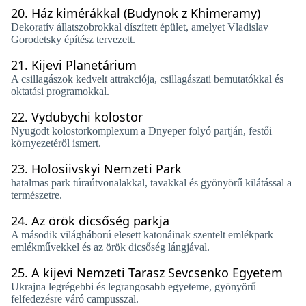
20.
Ház kimérákkal (Budynok z Khimeramy)
Dekoratív állatszobrokkal díszített épület, amelyet Vladislav
Gorodetsky építész tervezett.
21.
Kijevi Planetárium
A csillagászok kedvelt attrakciója, csillagászati ​​bemutatókkal és
oktatási programokkal.
22.
Vydubychi kolostor
Nyugodt kolostorkomplexum a Dnyeper folyó partján, festői
környezetéről ismert.
23.
Holosiivskyi Nemzeti Park
hatalmas park túraútvonalakkal, tavakkal és gyönyörű kilátással a
természetre.
24.
Az örök dicsőség parkja
A második világháború elesett katonáinak szentelt emlékpark
emlékművekkel és az örök dicsőség lángjával.
25.
A kijevi Nemzeti Tarasz Sevcsenko Egyetem
Ukrajna legrégebbi és legrangosabb egyeteme, gyönyörű
felfedezésre váró campusszal.