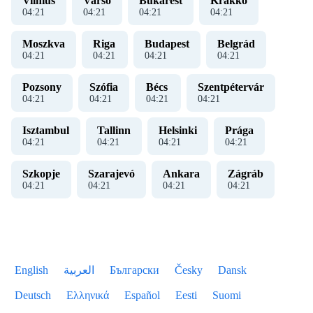
Vilnius
Varsó
Bukarest
Krakkó
04
:
22
04
:
22
04
:
22
04
:
22
Moszkva
Riga
Budapest
Belgrád
04
:
22
04
:
22
04
:
22
04
:
22
Pozsony
Szófia
Bécs
Szentpétervár
04
:
22
04
:
22
04
:
22
04
:
22
Isztambul
Tallinn
Helsinki
Prága
04
:
22
04
:
22
04
:
22
04
:
22
Szkopje
Szarajevó
Ankara
Zágráb
04
:
22
04
:
22
04
:
22
04
:
22
English
العربية
Български
Česky
Dansk
Deutsch
Ελληνικά
Español
Eesti
Suomi