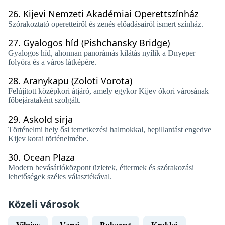
26.
Kijevi Nemzeti Akadémiai Operettszínház
Szórakoztató operetteiről és zenés előadásairól ismert színház.
27.
Gyalogos híd (Pishchansky Bridge)
Gyalogos híd, ahonnan panorámás kilátás nyílik a Dnyeper
folyóra és a város látképére.
28.
Aranykapu (Zoloti Vorota)
Felújított középkori átjáró, amely egykor Kijev ókori városának
főbejárataként szolgált.
29.
Askold sírja
Történelmi hely ősi temetkezési halmokkal, bepillantást engedve
Kijev korai történelmébe.
30.
Ocean Plaza
Modern bevásárlóközpont üzletek, éttermek és szórakozási
lehetőségek széles választékával.
Közeli városok