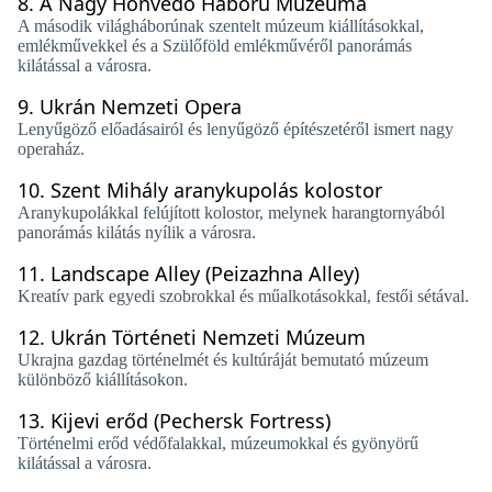
8.
A Nagy Honvédő Háború Múzeuma
A második világháborúnak szentelt múzeum kiállításokkal,
emlékművekkel és a Szülőföld emlékművéről panorámás
kilátással a városra.
9.
Ukrán Nemzeti Opera
Lenyűgöző előadásairól és lenyűgöző építészetéről ismert nagy
operaház.
10.
Szent Mihály aranykupolás kolostor
Aranykupolákkal felújított kolostor, melynek harangtornyából
panorámás kilátás nyílik a városra.
11.
Landscape Alley (Peizazhna Alley)
Kreatív park egyedi szobrokkal és műalkotásokkal, festői sétával.
12.
Ukrán Történeti Nemzeti Múzeum
Ukrajna gazdag történelmét és kultúráját bemutató múzeum
különböző kiállításokon.
13.
Kijevi erőd (Pechersk Fortress)
Történelmi erőd védőfalakkal, múzeumokkal és gyönyörű
kilátással a városra.