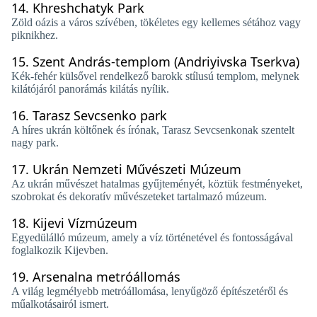
14.
Khreshchatyk Park
Zöld oázis a város szívében, tökéletes egy kellemes sétához vagy
piknikhez.
15.
Szent András-templom (Andriyivska Tserkva)
Kék-fehér külsővel rendelkező barokk stílusú templom, melynek
kilátójáról panorámás kilátás nyílik.
16.
Tarasz Sevcsenko park
A híres ukrán költőnek és írónak, Tarasz Sevcsenkonak szentelt
nagy park.
17.
Ukrán Nemzeti Művészeti Múzeum
Az ukrán művészet hatalmas gyűjteményét, köztük festményeket,
szobrokat és dekoratív művészeteket tartalmazó múzeum.
18.
Kijevi Vízmúzeum
Egyedülálló múzeum, amely a víz történetével és fontosságával
foglalkozik Kijevben.
19.
Arsenalna metróállomás
A világ legmélyebb metróállomása, lenyűgöző építészetéről és
műalkotásairól ismert.