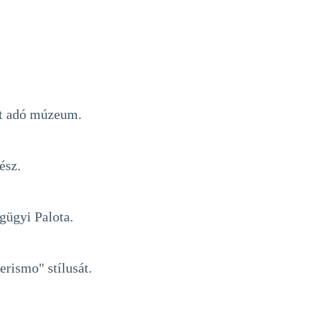
nt adó múzeum.
ész.
ágügyi Palota.
rismo" stílusát.