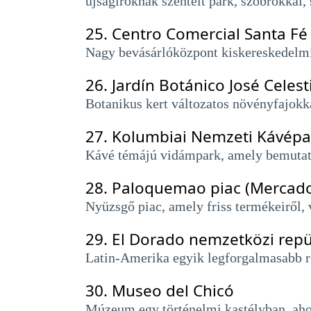
újságíróknak szentelt park, szobrokkal,
25.
Centro Comercial Santa Fé
Nagy bevásárlóközpont kiskereskedelmi 
26.
Jardín Botánico José Celes
Botanikus kert változatos növényfajokk
27.
Kolumbiai Nemzeti Kávépar
Kávé témájú vidámpark, amely bemutatj
28.
Paloquemao piac (Mercad
Nyüzsgő piac, amely friss termékeiről, v
29.
El Dorado nemzetközi repü
Latin-Amerika egyik legforgalmasabb re
30.
Museo del Chicó
Múzeum egy történelmi kastélyban, ahol