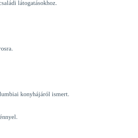
családi látogatásokhoz.
rosra.
olumbiai konyhájáról ismert.
énnyel.