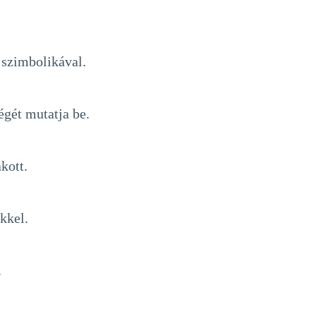
 szimbolikával.
gét mutatja be.
kott.
kkel.
.