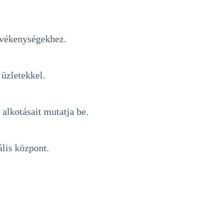
tevékenységekhez.
üzletekkel.
lkotásait mutatja be.
lis központ.