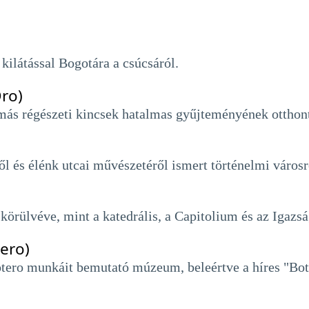
kilátással Bogotára a csúcsáról.
ro)
más régészeti kincsek hatalmas gyűjteményének ottho
ől és élénk utcai művészetéről ismert történelmi városr
 körülvéve, mint a katedrális, a Capitolium és az Igazs
ero)
ero munkáit bemutató múzeum, beleértve a híres "Bote