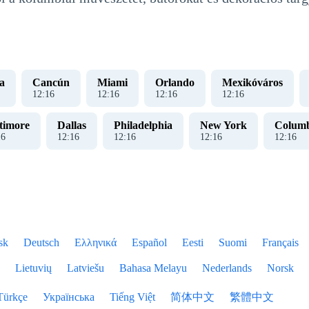
a
Cancún
Miami
Orlando
Mexikóváros
12
:
17
12
:
17
12
:
17
12
:
17
timore
Dallas
Philadelphia
New York
Colum
17
12
:
17
12
:
17
12
:
17
12
:
17
sk
Deutsch
Ελληνικά
Español
Eesti
Suomi
Français
Lietuvių
Latviešu
Bahasa Melayu
Nederlands
Norsk
Türkçe
Українська
Tiếng Việt
简体中文
繁體中文