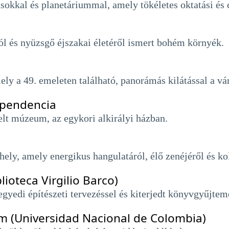
okkal és planetáriummal, amely tökéletes oktatási és 
ról és nyüzsgő éjszakai életéről ismert bohém környék.
y a 49. emeleten található, panorámás kilátással a vá
ependencia
lt múzeum, az egykori alkirályi házban.
ely, amely energikus hangulatáról, élő zenéjéről és k
lioteca Virgilio Barco)
gyedi építészeti tervezéssel és kiterjedt könyvgyűjtem
m (Universidad Nacional de Colombia)