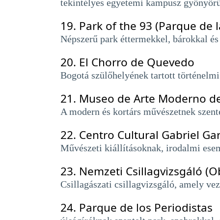
tekintélyes egyetemi kampusz gyönyörű z
19.
Park of the 93 (Parque de l
Népszerű park éttermekkel, bárokkal és
20.
El Chorro de Quevedo
Bogotá szülőhelyének tartott történelm
21.
Museo de Arte Moderno d
A modern és kortárs művészetnek szent
22.
Centro Cultural Gabriel Ga
Művészeti kiállításoknak, irodalmi ese
23.
Nemzeti Csillagvizsgáló (O
Csillagászati ​​csillagvizsgáló, amely ve
24.
Parque de los Periodistas