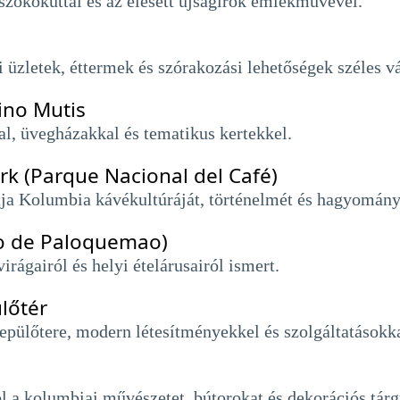
 szökőkúttal és az elesett újságírók emlékművével.
üzletek, éttermek és szórakozási lehetőségek széles vá
tino Mutis
al, üvegházakkal és tematikus kertekkel.
k (Parque Nacional del Café)
a Kolumbia kávékultúráját, történelmét és hagyomány
o de Paloquemao)
irágairól és helyi ételárusairól ismert.
lőtér
pülőtere, modern létesítményekkel és szolgáltatásokka
 a kolumbiai művészetet, bútorokat és dekorációs tárg