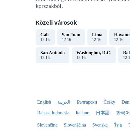
korszakból.
Közeli városok
Cali
San Juan
Lima
Havann
12
:
17
12
:
17
12
:
17
12
:
17
San Antonio
Washington, D.C.
Bal
12
:
17
12
:
17
12
:
English
العربية
Български
Česky
Dan
Bahasa Indonesia
Italiano
日本語
한국어
Slovenčina
Slovenščina
Svenska
ไทย