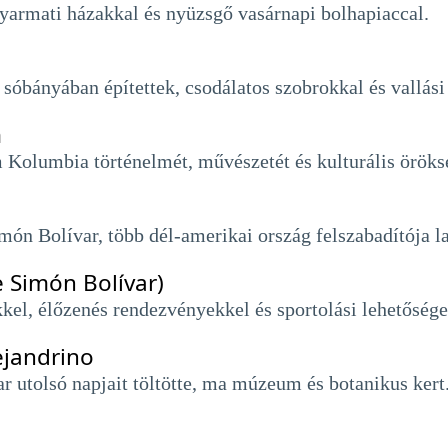
yarmati házakkal és nyüzsgő vasárnapi bolhapiaccal.
t sóbányában építettek, csodálatos szobrokkal és vallási
m
Kolumbia történelmét, művészetét és kulturális öröksé
n Bolívar, több dél-amerikai ország felszabadítója la
 Simón Bolívar)
kel, élőzenés rendezvényekkel és sportolási lehetősége
ejandrino
 utolsó napjait töltötte, ma múzeum és botanikus kert