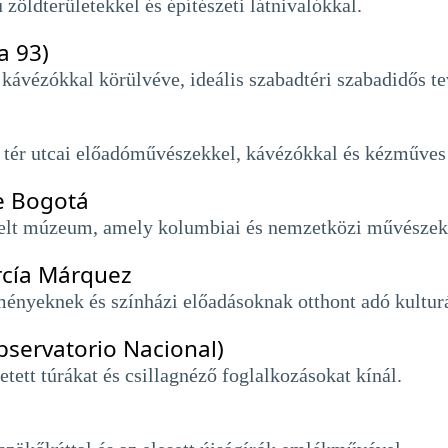
öldterületekkel és építészeti látnivalókkal.
a 93)
 kávézókkal körülvéve, ideális szabadtéri szabadidős 
i tér utcai előadóművészekkel, kávézókkal és kézműves 
e Bogotá
elt múzeum, amely kolumbiai és nemzetközi művészek a
rcía Márquez
ményeknek és színházi előadásoknak otthont adó kulturá
bservatorio Nacional)
zetett túrákat és csillagnéző foglalkozásokat kínál.