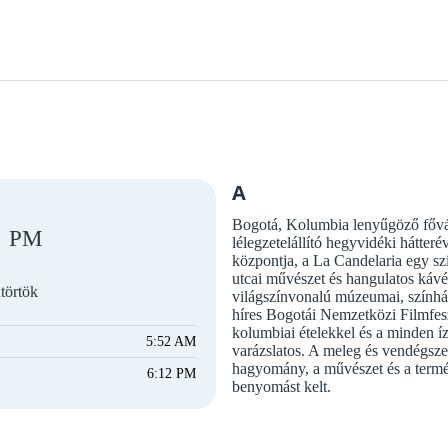
A
Bogotá, Kolumbia lenyűgöző fővár
PM
lélegzetelállító hegyvidéki hátteré
központja, a La Candelaria egy sz
utcai művészet és hangulatos kávé
törtök
világszínvonalú múzeumai, színháza
híres Bogotái Nemzetközi Filmfeszt
kolumbiai ételekkel és a minden ízl
5:52 AM
varázslatos. A meleg és vendégszer
hagyomány, a művészet és a termé
6:12 PM
benyomást kelt.