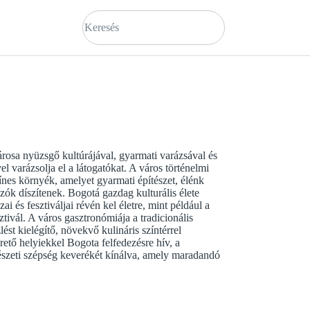
osa nyüzsgő kultúrájával, gyarmati varázsával és
vel varázsolja el a látogatókat. A város történelmi
ínes környék, amelyet gyarmati építészet, élénk
zók díszítenek. Bogotá gazdag kulturális élete
i és fesztiváljai révén kel életre, mint például a
ivál. A város gasztronómiája a tradicionális
ést kielégítő, növekvő kulináris színtérrel
ető helyiekkel Bogota felfedezésre hív, a
szeti szépség keverékét kínálva, amely maradandó