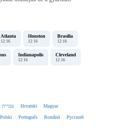
Atlanta
Houston
Brasília
12
:
17
12
:
17
12
:
17
bus
Indianapolis
Cleveland
12
:
17
12
:
17
עברית
Hrvatski
Magyar
Polski
Português
Română
Русский