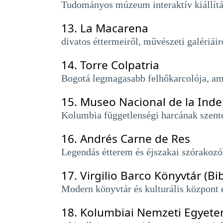
Tudományos múzeum interaktív kiállítás
13.
La Macarena
divatos éttermeiről, művészeti galériái
14.
Torre Colpatria
Bogotá legmagasabb felhőkarcolója, amel
15.
Museo Nacional de la Ind
Kolumbia függetlenségi harcának szente
16.
Andrés Carne de Res
Legendás étterem és éjszakai szórakozóh
17.
Virgilio Barco Könyvtár (Bib
Modern könyvtár és kulturális központ e
18.
Kolumbiai Nemzeti Egyete