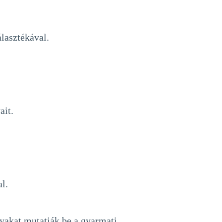
lasztékával.
ait.
l.
yakat mutatják be a gyarmati