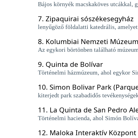
Bájos környék macskaköves utcákkal, g
7.
Zipaquirai sószékesegyház
lenyűgöző földalatti katedrális, amelye
8.
Kolumbiai Nemzeti Múzeu
Az egykori börtönben található múzeum 
9.
Quinta de Bolívar
Történelmi házmúzeum, ahol egykor Simó
10.
Simon Bolivar Park (Parque
kiterjedt park szabadidős tevékenységek
11.
La Quinta de San Pedro Al
Történelmi hacienda, ahol Simón Bolívar
12.
Maloka Interaktív Központ