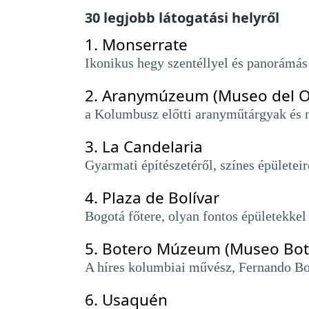
30 legjobb látogatási helyről
1.
Monserrate
Ikonikus hegy szentéllyel és panorámás 
2.
Aranymúzeum (Museo del O
a Kolumbusz előtti aranyműtárgyak és 
3.
La Candelaria
Gyarmati építészetéről, színes épületeir
4.
Plaza de Bolívar
Bogotá főtere, olyan fontos épületekkel
5.
Botero Múzeum (Museo Bot
A híres kolumbiai művész, Fernando Bot
6.
Usaquén