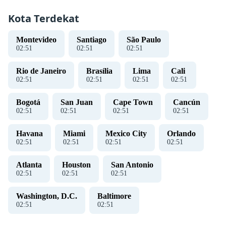
Kota Terdekat
Montevideo
Santiago
São Paulo
02
:
51
02
:
51
02
:
51
Rio de Janeiro
Brasília
Lima
Cali
02
:
51
02
:
51
02
:
51
02
:
51
Bogotá
San Juan
Cape Town
Cancún
02
:
51
02
:
51
02
:
51
02
:
51
Havana
Miami
Mexico City
Orlando
02
:
51
02
:
51
02
:
51
02
:
51
Atlanta
Houston
San Antonio
02
:
51
02
:
51
02
:
51
Washington, D.C.
Baltimore
02
:
51
02
:
51