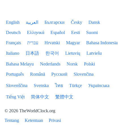
English
العربية
Български
Česky
Dansk
Deutsch
Ελληνικά
Español
Eesti
Suomi
Français
עברית
Hrvatski
Magyar
Bahasa Indonesia
Italiano
日本語
한국어
Lietuvių
Latviešu
Bahasa Melayu
Nederlands
Norsk
Polski
Português
Română
Русский
Slovenčina
Slovenščina
Svenska
ไทย
Türkçe
Українська
Tiếng Việt
简体中文
繁體中文
© 2026 TheWorldClock.org
Tentang
Ketentuan
Privasi