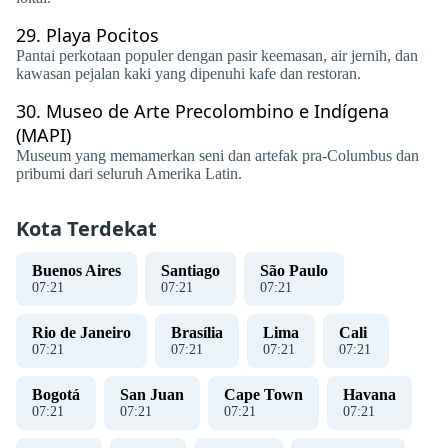
29.
Playa Pocitos
Pantai perkotaan populer dengan pasir keemasan, air jernih, dan
kawasan pejalan kaki yang dipenuhi kafe dan restoran.
30.
Museo de Arte Precolombino e Indígena
(MAPI)
Museum yang memamerkan seni dan artefak pra-Columbus dan
pribumi dari seluruh Amerika Latin.
Kota Terdekat
Buenos Aires
Santiago
São Paulo
07
:
21
07
:
21
07
:
21
Rio de Janeiro
Brasília
Lima
Cali
07
:
21
07
:
21
07
:
21
07
:
21
Bogotá
San Juan
Cape Town
Havana
07
:
21
07
:
21
07
:
21
07
:
21