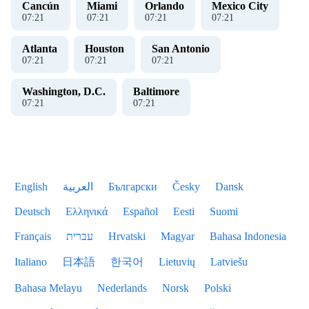
Cancún
Miami
Orlando
Mexico City
07
:
21
07
:
21
07
:
21
07
:
21
Atlanta
Houston
San Antonio
07
:
21
07
:
21
07
:
21
Washington, D.C.
Baltimore
07
:
21
07
:
21
English
العربية
Български
Česky
Dansk
Deutsch
Ελληνικά
Español
Eesti
Suomi
Français
עברית
Hrvatski
Magyar
Bahasa Indonesia
Italiano
日本語
한국어
Lietuvių
Latviešu
Bahasa Melayu
Nederlands
Norsk
Polski