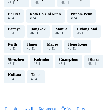
46
:
41
46
:
41
46
:
41
Phuket
Kota Ho Chi Minh
Phnom Penh
46
:
41
46
:
41
46
:
41
Pattaya
Bangkok
Manila
Chiang Mai
46
:
41
46
:
41
46
:
41
46
:
41
Perth
Hanoi
Macao
Hong Kong
46
:
41
46
:
41
46
:
41
46
:
41
Shenzhen
Kolombo
Guangzhou
Dhaka
46
:
41
16
:
41
46
:
41
46
:
41
Kolkata
Taipei
16
:
41
46
:
41
English
العربية
Български
Česky
Dansk