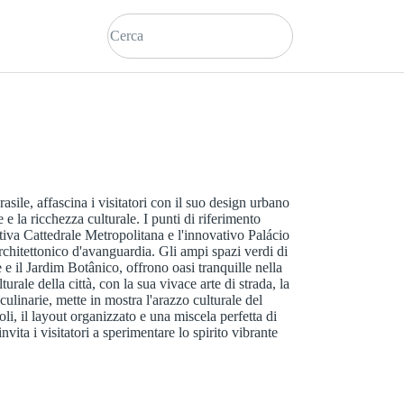
asile, affascina i visitatori con il suo design urbano
 e la ricchezza culturale. I punti di riferimento
estiva Cattedrale Metropolitana e l'innovativo Palácio
 architettonico d'avanguardia. Gli ampi spazi verdi di
e il Jardim Botânico, offrono oasi tranquille nella
urale della città, con la sua vivace arte di strada, la
culinarie, mette in mostra l'arazzo culturale del
li, il layout organizzato e una miscela perfetta di
nvita i visitatori a sperimentare lo spirito vibrante