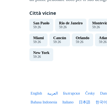
Città vicine
San Paolo
Rio de Janeiro
Montevi
59
:
26
59
:
26
59
:
26
Miami
Cancún
Orlando
Atla
59
:
26
59
:
26
59
:
26
59
:
26
New York
59
:
26
English
العربية
Български
Česky
Dan
Bahasa Indonesia
Italiano
日本語
한국어