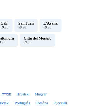
Cali
San Juan
L'Avana
59
:
26
59
:
26
59
:
26
altimora
Città del Messico
9
:
26
59
:
26
עברית
Hrvatski
Magyar
Polski
Português
Română
Русский