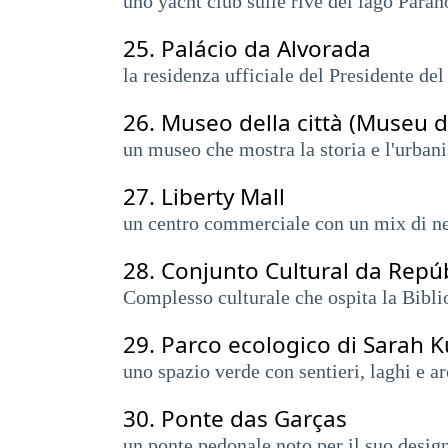
uno yacht club sulle rive del lago Parano
25.
Palácio da Alvorada
la residenza ufficiale del Presidente del 
26.
Museo della città (Museu 
un museo che mostra la storia e l'urbanis
27.
Liberty Mall
un centro commerciale con un mix di neg
28.
Conjunto Cultural da Repú
Complesso culturale che ospita la Bibli
29.
Parco ecologico di Sarah K
uno spazio verde con sentieri, laghi e ar
30.
Ponte das Garças
un ponte pedonale noto per il suo design 