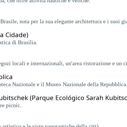
á, che offre attività nautiche e veliche.
Brasile, nota per la sua elegante architettura e i suoi gi
da Cidade)
tica di Brasilia.
ozi locali e internazionali, un'area ristorazione e un 
blica
oteca Nazionale e il Museo Nazionale della Repubblica
ubitschek (Parque Ecológico Sarah Kubits
ee picnic.
artistico e le viste panoramiche della città.