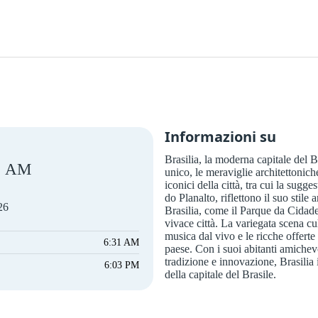
Informazioni su
Brasilia, la moderna capitale del Br
AM
unico, le meraviglie architettoniche
iconici della città, tra cui la sugg
do Planalto, riflettono il suo stile
26
Brasilia, come il Parque da Cidade 
vivace città. La variegata scena cult
musica dal vivo e le ricche offerte 
6:31 AM
paese. Con i suoi abitanti amichevo
tradizione e innovazione, Brasilia i
6:03 PM
della capitale del Brasile.