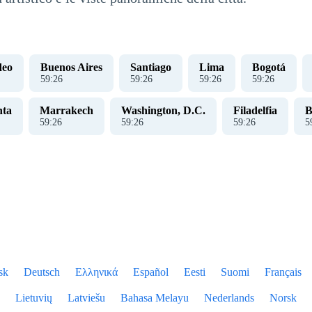
deo
Buenos Aires
Santiago
Lima
Bogotá
59
:
26
59
:
26
59
:
26
59
:
26
nta
Marrakech
Washington, D.C.
Filadelfia
B
59
:
26
59
:
26
59
:
26
5
sk
Deutsch
Ελληνικά
Español
Eesti
Suomi
Français
Lietuvių
Latviešu
Bahasa Melayu
Nederlands
Norsk