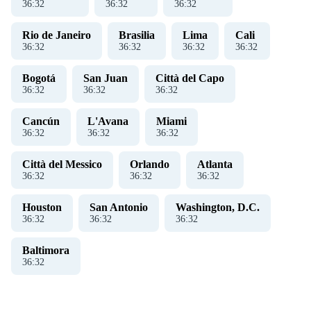
36
:
32
36
:
32
36
:
32
Rio de Janeiro
Brasilia
Lima
Cali
36
:
32
36
:
32
36
:
32
36
:
32
Bogotá
San Juan
Città del Capo
36
:
32
36
:
32
36
:
32
Cancún
L'Avana
Miami
36
:
32
36
:
32
36
:
32
Città del Messico
Orlando
Atlanta
36
:
32
36
:
32
36
:
32
Houston
San Antonio
Washington, D.C.
36
:
32
36
:
32
36
:
32
Baltimora
36
:
32