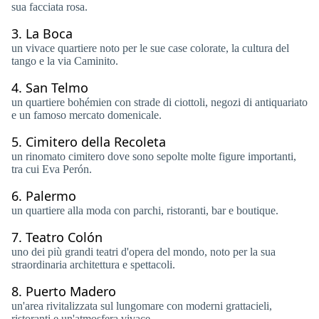
sua facciata rosa.
3.
La Boca
un vivace quartiere noto per le sue case colorate, la cultura del
tango e la via Caminito.
4.
San Telmo
un quartiere bohémien con strade di ciottoli, negozi di antiquariato
e un famoso mercato domenicale.
5.
Cimitero della Recoleta
un rinomato cimitero dove sono sepolte molte figure importanti,
tra cui Eva Perón.
6.
Palermo
un quartiere alla moda con parchi, ristoranti, bar e boutique.
7.
Teatro Colón
uno dei più grandi teatri d'opera del mondo, noto per la sua
straordinaria architettura e spettacoli.
8.
Puerto Madero
un'area rivitalizzata sul lungomare con moderni grattacieli,
ristoranti e un'atmosfera vivace.