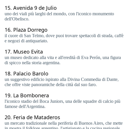
15.
Avenida 9 de Julio
uno dei viali più larghi del mondo, con l'iconico monumento
dell'Obelisco.
16.
Plaza Dorrego
il cuore di San Telmo, dove puoi trovare spettacoli di strada, caffè
e negozi di antiquariato.
17.
Museo Evita
un museo dedicato alla vita e all'eredità di Eva Perón, una figura
di spicco nella storia argentina.
18.
Palacio Barolo
un suggestivo edificio ispirato alla Divina Commedia di Dante,
che offre viste panoramiche della città dal suo faro.
19.
La Bombonera
l'iconico stadio del Boca Juniors, una delle squadre di calcio più
famose dell'Argentina.
20.
Feria de Mataderos
un mercato tradizionale nella periferia di Buenos Aires, che mette
in mostra il folklore argentino, l'artigianato e la cucina regionale.