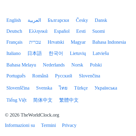
English
العربية
Български
Česky
Dansk
Deutsch
Ελληνικά
Español
Eesti
Suomi
Français
עברית
Hrvatski
Magyar
Bahasa Indonesia
Italiano
日本語
한국어
Lietuvių
Latviešu
Bahasa Melayu
Nederlands
Norsk
Polski
Português
Română
Русский
Slovenčina
Slovenščina
Svenska
ไทย
Türkçe
Українська
Tiếng Việt
简体中文
繁體中文
© 2026 TheWorldClock.org
Informazioni su
Termini
Privacy