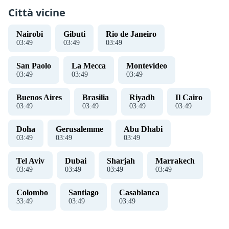
Città vicine
Nairobi
Gibuti
Rio de Janeiro
03
:
49
03
:
49
03
:
49
San Paolo
La Mecca
Montevideo
03
:
49
03
:
49
03
:
49
Buenos Aires
Brasilia
Riyadh
Il Cairo
03
:
49
03
:
49
03
:
49
03
:
49
Doha
Gerusalemme
Abu Dhabi
03
:
49
03
:
49
03
:
49
Tel Aviv
Dubai
Sharjah
Marrakech
03
:
49
03
:
49
03
:
49
03
:
49
Colombo
Santiago
Casablanca
33
:
49
03
:
49
03
:
49