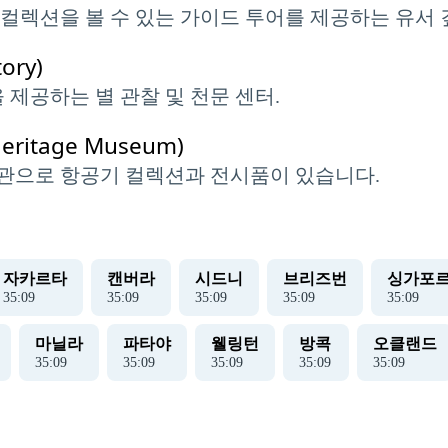
컬렉션을 볼 수 있는 가이드 투어를 제공하는 유서
ory)
 제공하는 별 관찰 및 천문 센터.
ritage Museum)
관으로 항공기 컬렉션과 전시품이 있습니다.
자카르타
캔버라
시드니
브리즈번
싱가포
35
:
10
35
:
10
35
:
10
35
:
10
35
:
10
마닐라
파타야
웰링턴
방콕
오클랜드
35
:
10
35
:
10
35
:
10
35
:
10
35
:
10