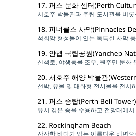
17.
퍼스 문화 센터(Perth Cultura
서호주 박물관과 주립 도서관을 비롯
18.
피너클스 사막(Pinnacles Des
석회암 형성물이 있는 독특한 사막 
19.
얀쳅 국립공원(Yanchep Natio
산책로, 야생동물 조우, 원주민 문화
20.
서호주 해양 박물관(Western Au
선박, 유물 및 대화형 전시물을 전시
21.
퍼스 종탑(Perth Bell Tower)
유서 깊은 종을 수용하고 전망대에서 
22.
Rockingham Beach
잔잔한 바다가 있는 아름다운 해변으로