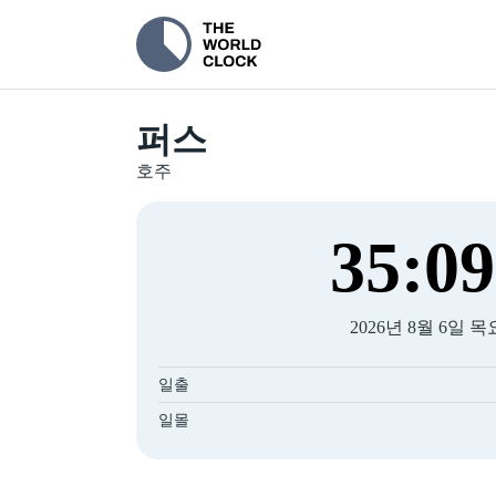
퍼스
호주
35
:
10
2026년 8월 6일 
일출
일몰