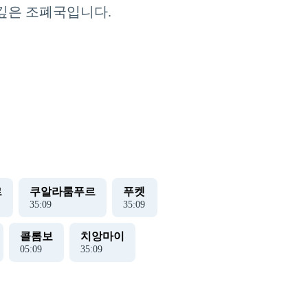
 깊은 조폐국입니다.
르
쿠알라룸푸르
푸켓
35
:
10
35
:
10
콜롬보
치앙마이
05
:
10
35
:
10