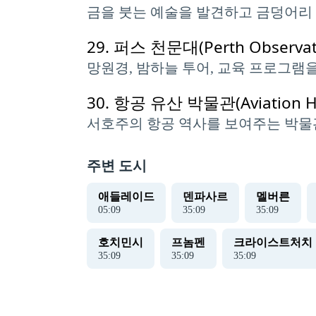
금을 붓는 예술을 발견하고 금덩어리 
29.
퍼스 천문대(Perth Observat
망원경, 밤하늘 투어, 교육 프로그램을
30.
항공 유산 박물관(Aviation He
서호주의 항공 역사를 보여주는 박물
주변 도시
애들레이드
덴파사르
멜버른
05
:
10
35
:
10
35
:
10
호치민시
프놈펜
크라이스트처치
35
:
10
35
:
10
35
:
10