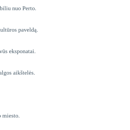
biliu nuo Perto.
kultūros paveldą.
yvūs eksponatai.
algos aikštelės.
o miesto.