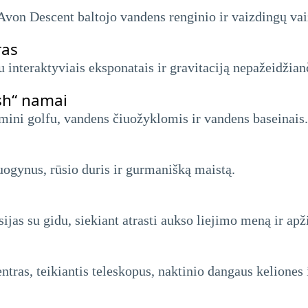
Avon Descent baltojo vandens renginio ir vaizdingų vai
ras
 interaktyviais eksponatais ir gravitaciją nepažeidžian
sh“ namai
, mini golfu, vandens čiuožyklomis ir vandens baseinais.
uogynus, rūsio duris ir gurmanišką maistą.
sijas su gidu, siekiant atrasti aukso liejimo meną ir apž
ntras, teikiantis teleskopus, naktinio dangaus keliones