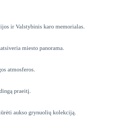
cijos ir Valstybinis karo memorialas.
s atsiveria miesto panorama.
gos atmosferos.
dingą praeitį.
iūrėti aukso grynuolių kolekciją.