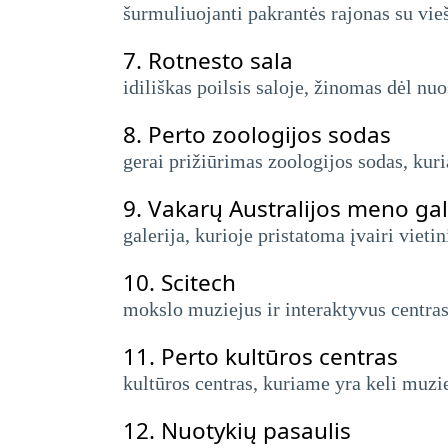
šurmuliuojanti pakrantės rajonas su vie
7.
Rotnesto sala
idiliškas poilsis saloje, žinomas dėl n
8.
Perto zoologijos sodas
gerai prižiūrimas zoologijos sodas, kur
9.
Vakarų Australijos meno gal
galerija, kurioje pristatoma įvairi vieti
10.
Scitech
mokslo muziejus ir interaktyvus centras
11.
Perto kultūros centras
kultūros centras, kuriame yra keli muzie
12.
Nuotykių pasaulis