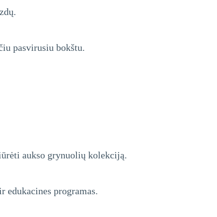
zdų.
čiu pasvirusiu bokštu.
iūrėti aukso grynuolių kolekciją.
 ir edukacines programas.