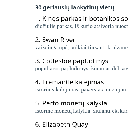
30 geriausių lankytinų vietų
1.
Kings parkas ir botanikos s
didžiulis parkas, iš kurio atsiveria nuo
2.
Swan River
vaizdinga upė, puikiai tinkanti kruizams
3.
Cottesloe paplūdimys
populiarus paplūdimys, žinomas dėl sav
4.
Fremantle kalėjimas
istorinis kalėjimas, paverstas muziejumi
5.
Perto monetų kalykla
istorinė monetų kalykla, siūlanti ekskur
6.
Elizabeth Quay