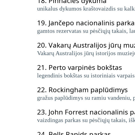
18.
Pinnacles dykuma
unikalus dykumos kraštovaizdis su kalka
19.
Jančepo nacionalinis parka
gamtos rezervatas su pėsčiųjų takais, l
20.
Vakarų Australijos jūrų mu
Vakarų Australijos jūrų istorijos muziej
21.
Perto varpinės bokštas
legendinis bokštas su istoriniais varpais
22.
Rockingham paplūdimys
gražus paplūdimys su ramiu vandeniu, pu
23.
John Forrest nacionalinis 
vaizdingas parkas su pėsčiųjų takais, išk
24.
Bells Rapids parkas