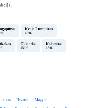
ekcija.
ingapūras
Kvala Lumpūras
:
02
45
:
02
nkokas
Oklandas
Kolombas
02
45
:
02
15
:
02
עברית
Hrvatski
Magyar