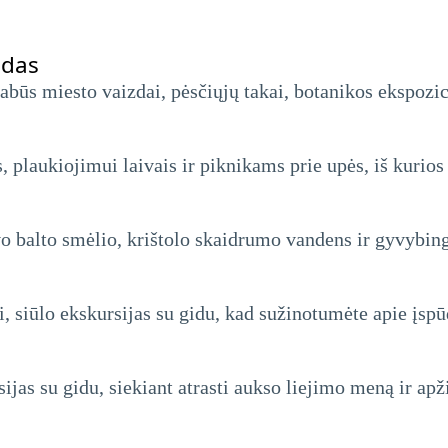
odas
stabūs miesto vaizdai, pėsčiųjų takai, botanikos ekspozi
, plaukiojimui laivais ir piknikams prie upės, iš kurio
o balto smėlio, krištolo skaidrumo vandens ir gyvybin
, siūlo ekskursijas su gidu, kad sužinotumėte apie įspū
sijas su gidu, siekiant atrasti aukso liejimo meną ir apž