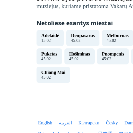
muziejus, kuriame pristatoma Vakarų Aust
Netoliese esantys miestai
Adelaidė
Denpasaras
Melburnas
15
:
02
45
:
02
45
:
02
Puketas
Hošiminas
Pnompenis
45
:
02
45
:
02
45
:
02
Chiang Mai
45
:
02
English
العربية
Български
Česky
Dan