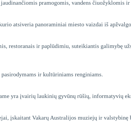
 jaudinančiomis pramogomis, vandens čiuožyklomis ir
 kurio atsiveria panoraminiai miesto vaizdai iš apžvalgo
, restoranais ir paplūdimiu, suteikiantis galimybę užs
 pasirodymams ir kultūriniams renginiams.
iame yra įvairių laukinių gyvūnų rūšių, informatyvių ek
jai, įskaitant Vakarų Australijos muziejų ir valstybinę 