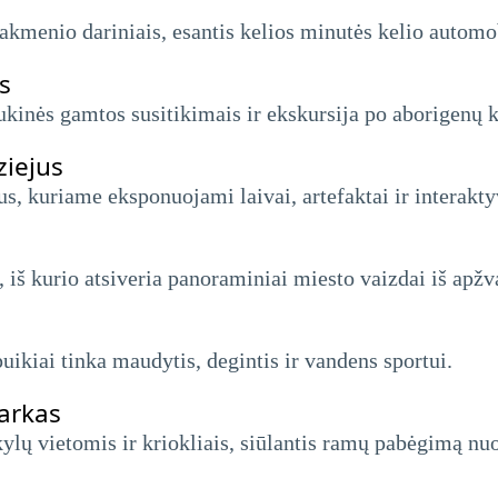
kmenio dariniais, esantis kelios minutės kelio automo
s
aukinės gamtos susitikimais ir ekskursija po aborigenų 
ziejus
us, kuriame eksponuojami laivai, artefaktai ir interakt
, iš kurio atsiveria panoraminiai miesto vaizdai iš apžv
ikiai tinka maudytis, degintis ir vandens sportui.
parkas
ylų ​​​​vietomis ir kriokliais, siūlantis ramų pabėgimą nu