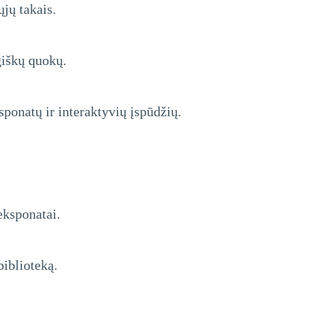
jų takais.
giškų quokų.
sponatų ir interaktyvių įspūdžių.
eksponatai.
biblioteką.