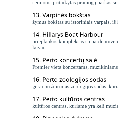
šeimoms pritaikytas pramogų parkas su
13.
Varpinės bokštas
žymus bokštas su istoriniais varpais, iš
14.
Hillarys Boat Harbour
prieplaukos kompleksas su parduotuvėmis
laivais.
15.
Perto koncertų salė
Premier vieta koncertams, muzikiniams
16.
Perto zoologijos sodas
gerai prižiūrimas zoologijos sodas, kur
17.
Perto kultūros centras
kultūros centras, kuriame yra keli muzie