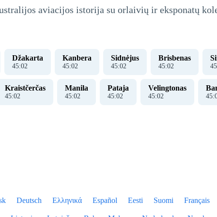
ralijos aviacijos istorija su orlaivių ir eksponatų kol
Džakarta
Kanbera
Sidnėjus
Brisbenas
S
45
:
02
45
:
02
45
:
02
45
:
02
45
Kraistčerčas
Manila
Pataja
Velingtonas
Ba
45
:
02
45
:
02
45
:
02
45
:
02
45
:
sk
Deutsch
Ελληνικά
Español
Eesti
Suomi
Français