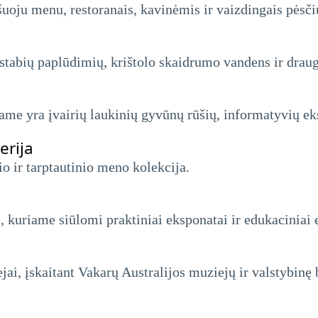
šuoju menu, restoranais, kavinėmis ir vaizdingais pėsčių
uostabių paplūdimių, krištolo skaidrumo vandens ir drau
iame yra įvairių laukinių gyvūnų rūšių, informatyvių ek
erija
nio ir tarptautinio meno kolekcija.
, kuriame siūlomi praktiniai eksponatai ir edukaciniai 
jai, įskaitant Vakarų Australijos muziejų ir valstybinę 