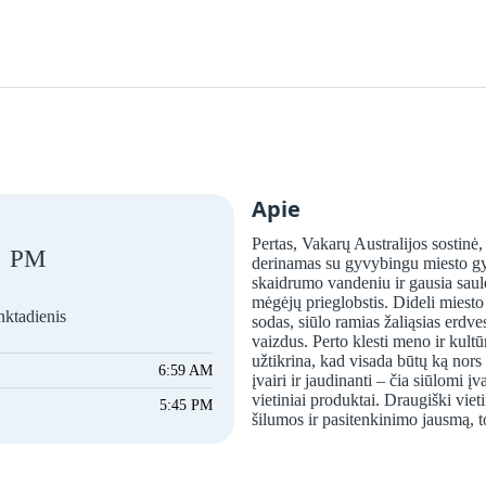
Apie
Pertas, Vakarų Australijos sostinė
PM
derinamas su gyvybingu miesto gy
skaidrumo vandeniu ir gausia saulė
mėgėjų prieglobstis. Dideli miesto
nktadienis
sodas, siūlo ramias žaliąsias erdve
vaizdus. Perto klesti meno ir kultūr
užtikrina, kad visada būtų ką nors 
6:59 AM
įvairi ir jaudinanti – čia siūlomi įv
vietiniai produktai. Draugiški viet
5:45 PM
šilumos ir pasitenkinimo jausmą, tod