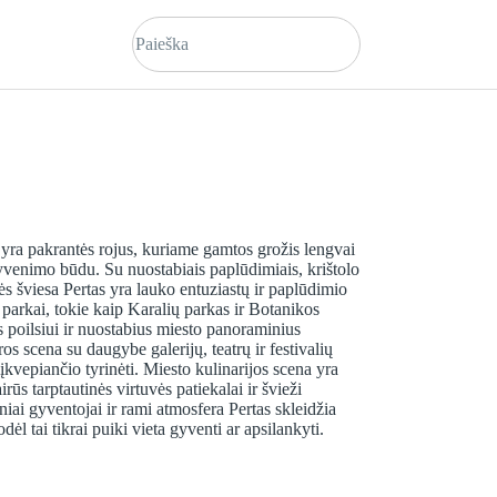
, yra pakrantės rojus, kuriame gamtos grožis lengvai
venimo būdu. Su nuostabiais paplūdimiais, krištolo
s šviesa Pertas yra lauko entuziastų ir paplūdimio
 parkai, tokie kaip Karalių parkas ir Botanikos
s poilsiui ir nuostabius miesto panoraminius
os scena su daugybe galerijų, teatrų ir festivalių
įkvepiančio tyrinėti. Miesto kulinarijos scena yra
airūs tarptautinės virtuvės patiekalai ir švieži
iniai gyventojai ir rami atmosfera Pertas skleidžia
ėl tai tikrai puiki vieta gyventi ar apsilankyti.