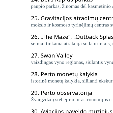
paupio parkas, žinomas dėl kasmetinio 
25.
Gravitacijos atradimų cent
mokslo ir kosmoso tyrinėjimų centras su
26.
„The Maze“, „Outback Spla
šeimai tinkama atrakcija su labirintais
27.
Swan Valley
vaizdingas vyno regionas, siūlantis vyn
28.
Perto monetų kalykla
istorinė monetų kalykla, siūlanti ekskur
29.
Perto observatorija
Žvaigždžių stebėjimo ir astronomijos ce
30.
Aviacijos paveldo muziejus