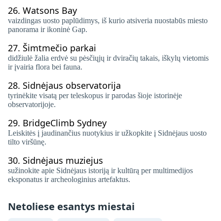
26.
Watsons Bay
vaizdingas uosto paplūdimys, iš kurio atsiveria nuostabūs miesto
panorama ir ikoninė Gap.
27.
Šimtmečio parkai
didžiulė žalia erdvė su pėsčiųjų ir dviračių takais, iškylų ​​​​vietomis
ir įvairia flora bei fauna.
28.
Sidnėjaus observatorija
tyrinėkite visatą per teleskopus ir parodas šioje istorinėje
observatorijoje.
29.
BridgeClimb Sydney
Leiskitės į jaudinančius nuotykius ir užkopkite į Sidnėjaus uosto
tilto viršūnę.
30.
Sidnėjaus muziejus
sužinokite apie Sidnėjaus istoriją ir kultūrą per multimedijos
eksponatus ir archeologinius artefaktus.
Netoliese esantys miestai