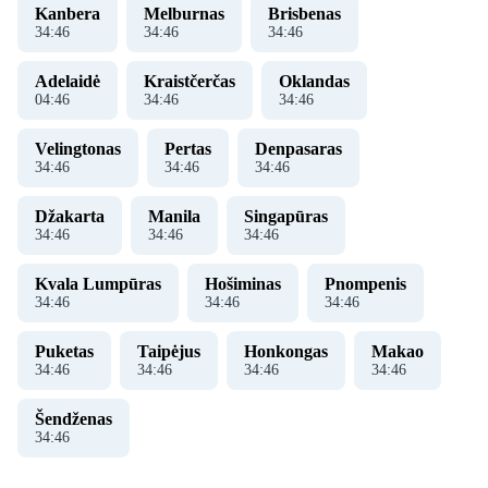
Kanbera
Melburnas
Brisbenas
34
:
46
34
:
46
34
:
46
Adelaidė
Kraistčerčas
Oklandas
04
:
46
34
:
46
34
:
46
Velingtonas
Pertas
Denpasaras
34
:
46
34
:
46
34
:
46
Džakarta
Manila
Singapūras
34
:
46
34
:
46
34
:
46
Kvala Lumpūras
Hošiminas
Pnompenis
34
:
46
34
:
46
34
:
46
Puketas
Taipėjus
Honkongas
Makao
34
:
46
34
:
46
34
:
46
34
:
46
Šendženas
34
:
46