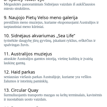
Mėgaukitės panoraminiais Sidnėjaus vaizdais iš aukščiausios
miesto struktūros.
9.
Naujojo Pietų Velso meno galerija
prestižinis meno muziejus, kuriame eksponuojami Australijos ir
tarptautiniai meno kūriniai.
10.
Sidnėjaus akvariumas „Sea Life“
tyrinėkite daugybę jūrų gyvūnų, įskaitant ryklius, erškėčius ir
spalvingas žuvis.
11.
Australijos muziejus
atraskite Australijos gamtos istoriją, vietinę kultūrą ir įvairią
laukinę gamtą.
12.
Haid parkas
seniausias viešasis parkas Australijoje, kuriame yra vešlios
žalumos ir istorinių paminklų.
13.
Circular Quay
šurmuliuojantis transporto mazgas su keltų terminalais, kavinėmis
ir nuostabiais uosto vaizdais.