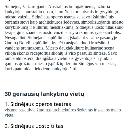
Sidnėjus, žaižaruojantis Australijos brangakmenis, užburia
lankytojus nuostabiu uostu, ikoniškais orientyrais ir gyvybingu
miesto vaizdu. Sidnėjaus operos teatras su savo išskirtinėmis
burėmis stovi kaip architektūros šedevras, simbolizuojantis miesto
kūrybiškumą ir kultūrinį meistriškumą. Sidnėjaus uosto tiltas siūlo
kvapą gniaužiančius uosto vaizdus ir yra ikoninis ryšio simbolis.
Nesugadinti Sidnėjaus paplūdimiai, įskaitant visame pasaulyje
žinomą Bondi paplūdimį, kviečia atsipalaiduoti ir užsiimti
vandens pramogomis. Miesto daugiakultūrė kulinarinė scena
vilioja skonio receptorius skonių iš viso pasaulio sinteze. Savo
ramia atmosfera, draugiškais vietiniais gyventojais ir puikiu
gamtos grožio ir miesto įspūdžių deriniu Sidnėjus yra miestas,
kuris patraukia kiekvieno lankytojo širdį.
30 geriausių lankytinų vietų
1.
Sidnėjaus operos teatras
visame pasaulyje žinomas architektūros šedevras ir scenos meno
vieta.
2.
Sidnėjaus uosto tiltas