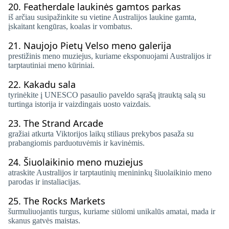
20.
Featherdale laukinės gamtos parkas
iš arčiau susipažinkite su vietine Australijos laukine gamta,
įskaitant kengūras, koalas ir vombatus.
21.
Naujojo Pietų Velso meno galerija
prestižinis meno muziejus, kuriame eksponuojami Australijos ir
tarptautiniai meno kūriniai.
22.
Kakadu sala
tyrinėkite į UNESCO pasaulio paveldo sąrašą įtrauktą salą su
turtinga istorija ir vaizdingais uosto vaizdais.
23.
The Strand Arcade
gražiai atkurta Viktorijos laikų stiliaus prekybos pasaža su
prabangiomis parduotuvėmis ir kavinėmis.
24.
Šiuolaikinio meno muziejus
atraskite Australijos ir tarptautinių menininkų šiuolaikinio meno
parodas ir instaliacijas.
25.
The Rocks Markets
šurmuliuojantis turgus, kuriame siūlomi unikalūs amatai, mada ir
skanus gatvės maistas.