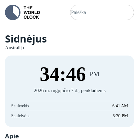
Sidnėjus
Australija
34
:
46
PM
2026 m. rugpjūčio 7 d., penktadienis
Saulėtekis
6:41 AM
Saulėlydis
5:20 PM
Apie