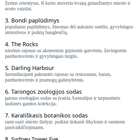
žymus orientyras, iš kurio atsiveria kvapą gniaužiantys miesto ir
uosto vaizdai.
3.
Bondi paplūdimys
populiarus paplūdimys, žinomas dėl auksinio smėlio, gyvybingos
atmosferos ir puikių banglenčių.
4.
The Rocks
istorinis rajonas su akmenimis grįstomis gatvėmis, žavingomis
parduotuvėmis ir gyvybingais turgūs.
5.
Darling Harbour
šurmuliuojanti pakrantės rajonas su restoranais, barais,
parduotuvėmis ir pramogų galimybėmis.
6.
Tarongos zoologijos sodas
garsus zoologijos sodas su įvairia Australijos ir tarptautinės
laukinės gamtos kolekcija.
7.
Karališkasis botanikos sodas
rami oazė miesto širdyje, puikiai tinkanti iškyloms ir ramiems
pasivaikščiojimams.
8.
Sydney Tower Eye