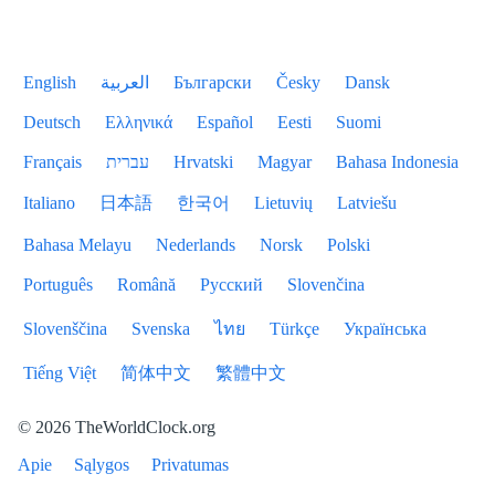
English
العربية
Български
Česky
Dansk
Deutsch
Ελληνικά
Español
Eesti
Suomi
Français
עברית
Hrvatski
Magyar
Bahasa Indonesia
Italiano
日本語
한국어
Lietuvių
Latviešu
Bahasa Melayu
Nederlands
Norsk
Polski
Português
Română
Русский
Slovenčina
Slovenščina
Svenska
ไทย
Türkçe
Українська
Tiếng Việt
简体中文
繁體中文
© 2026 TheWorldClock.org
Apie
Sąlygos
Privatumas