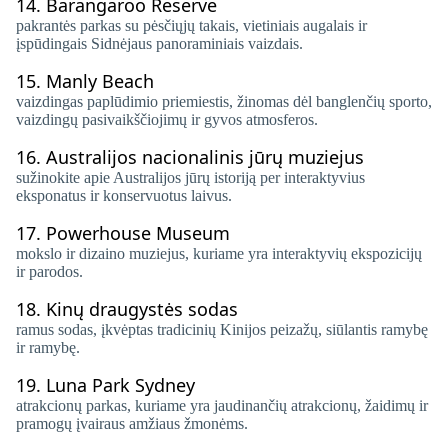
14.
Barangaroo Reserve
pakrantės parkas su pėsčiųjų takais, vietiniais augalais ir
įspūdingais Sidnėjaus panoraminiais vaizdais.
15.
Manly Beach
vaizdingas paplūdimio priemiestis, žinomas dėl banglenčių sporto,
vaizdingų pasivaikščiojimų ir gyvos atmosferos.
16.
Australijos nacionalinis jūrų muziejus
sužinokite apie Australijos jūrų istoriją per interaktyvius
eksponatus ir konservuotus laivus.
17.
Powerhouse Museum
mokslo ir dizaino muziejus, kuriame yra interaktyvių ekspozicijų
ir parodos.
18.
Kinų draugystės sodas
ramus sodas, įkvėptas tradicinių Kinijos peizažų, siūlantis ramybę
ir ramybę.
19.
Luna Park Sydney
atrakcionų parkas, kuriame yra jaudinančių atrakcionų, žaidimų ir
pramogų įvairaus amžiaus žmonėms.