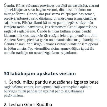
Čendu, Ķīnas Sičuaņas provinces burvīgā galvaspilsēta, aizrauj
apmeklētājus ar savu bagāto vēsturi, dinamisko kultūru un
mierīgo šarmu. Čendu, kas pazīstama kā "pārpilnības zeme",
piedāvā apburošu seno dārgumu un mūsdienu izsmalcinātības
sajaukumu. Pilsētas ikoniskā milzu pandu izpētes bāze ir šo
iemīļoto radību patvērums, kas demonstrē Čendu apņemšanos
saglabāt saglabāšanu. Čendu tējnīcas kultūra aicina baudīt
klusuma mirkļus, savukārt tās rosīgie ielu tirgi, piemēram, Jinli
Ancient Street, piedāvā garšu un amatniecības maņu baudījumu.
Čendu ar savu brīnišķīgo Sičuaņas virtuvi, valdzinošām operas
izrādēm un sirsnīgo viesmīlību aicina apmeklētājus izjust tās
unikālo tradīciju un nesteidzīgā šarma sajaukumu.
30 labākajām apskates vietām
1.
Čendu milzu pandu audzēšanas izpētes bāze
saglabāšanas centrs, kurā apmeklētāji var tuvplānā aplūkot
burvīgas milzu pandas un uzzināt par to saglabāšanas
pasākumiem.
2.
Leshan Giant Buddha