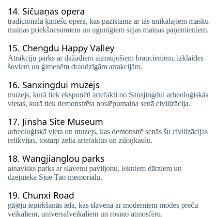
14.
Sičuaņas opera
tradicionālā ķīniešu opera, kas pazīstama ar tās unikālajiem masku
maiņas priekšnesumiem un ugunīgiem sejas maiņas paņēmieniem.
15.
Chengdu Happy Valley
Atrakciju parks ar dažādiem aizraujošiem braucieniem, izklaides
šoviem un ģimenēm draudzīgām atrakcijām.
16.
Sanxingdui muzejs
muzejs, kurā tiek eksponēti artefakti no Sansjingdui arheoloģiskās
vietas, kurā tiek demonstrēta noslēpumaina senā civilizācija.
17.
Jinsha Site Museum
arheoloģiskā vieta un muzejs, kas demonstrē senās šu civilizācijas
relikvijas, tostarp zelta artefaktus un ziloņkaulu.
18.
Wangjianglou parks
ainavisks parks ar slavenu paviljonu, lekniem dārziem un
dzejnieka Sjue Tao memoriālu.
19.
Chunxi Road
gājēju iepirkšanās iela, kas slavena ar moderniem modes preču
veikaliem, universālveikaliem un rosīgo atmosfēru.