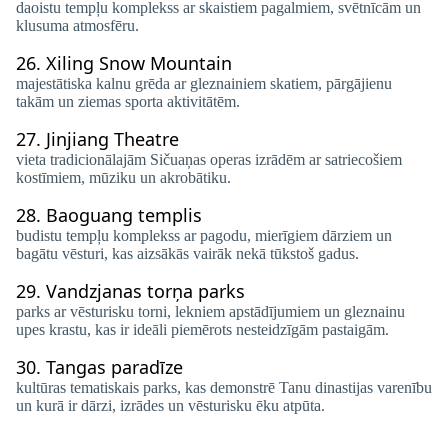
daoistu tempļu komplekss ar skaistiem pagalmiem, svētnīcām un
klusuma atmosfēru.
26.
Xiling Snow Mountain
majestātiska kalnu grēda ar gleznainiem skatiem, pārgājienu
takām un ziemas sporta aktivitātēm.
27.
Jinjiang Theatre
vieta tradicionālajām Sičuaņas operas izrādēm ar satriecošiem
kostīmiem, mūziku un akrobātiku.
28.
Baoguang templis
budistu tempļu komplekss ar pagodu, mierīgiem dārziem un
bagātu vēsturi, kas aizsākās vairāk nekā tūkstoš gadus.
29.
Vandzjanas torņa parks
parks ar vēsturisku torni, lekniem apstādījumiem un gleznainu
upes krastu, kas ir ideāli piemērots nesteidzīgām pastaigām.
30.
Tangas paradīze
kultūras tematiskais parks, kas demonstrē Tanu dinastijas varenību
un kurā ir dārzi, izrādes un vēsturisku ēku atpūta.