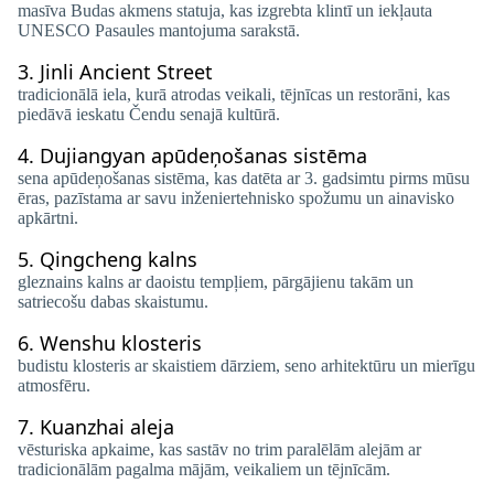
masīva Budas akmens statuja, kas izgrebta klintī un iekļauta
UNESCO Pasaules mantojuma sarakstā.
3.
Jinli Ancient Street
tradicionālā iela, kurā atrodas veikali, tējnīcas un restorāni, kas
piedāvā ieskatu Čendu senajā kultūrā.
4.
Dujiangyan apūdeņošanas sistēma
sena apūdeņošanas sistēma, kas datēta ar 3. gadsimtu pirms mūsu
ēras, pazīstama ar savu inženiertehnisko spožumu un ainavisko
apkārtni.
5.
Qingcheng kalns
gleznains kalns ar daoistu tempļiem, pārgājienu takām un
satriecošu dabas skaistumu.
6.
Wenshu klosteris
budistu klosteris ar skaistiem dārziem, seno arhitektūru un mierīgu
atmosfēru.
7.
Kuanzhai aleja
vēsturiska apkaime, kas sastāv no trim paralēlām alejām ar
tradicionālām pagalma mājām, veikaliem un tējnīcām.