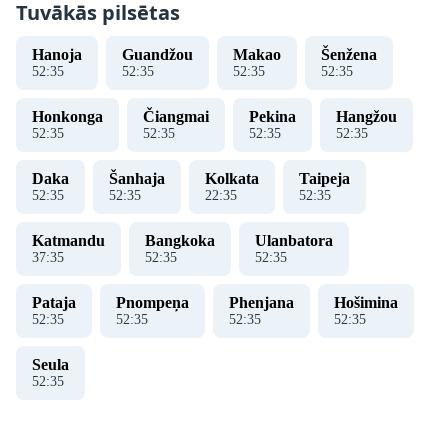
Tuvākās pilsētas
Hanoja
Guandžou
Makao
Šenžena
52
:
35
52
:
35
52
:
35
52
:
35
Honkonga
Čiangmai
Pekina
Hangžou
52
:
35
52
:
35
52
:
35
52
:
35
Daka
Šanhaja
Kolkata
Taipeja
52
:
35
52
:
35
22
:
35
52
:
35
Katmandu
Bangkoka
Ulanbatora
37
:
35
52
:
35
52
:
35
Pataja
Pnompeņa
Phenjana
Hošimina
52
:
35
52
:
35
52
:
35
52
:
35
Seula
52
:
35