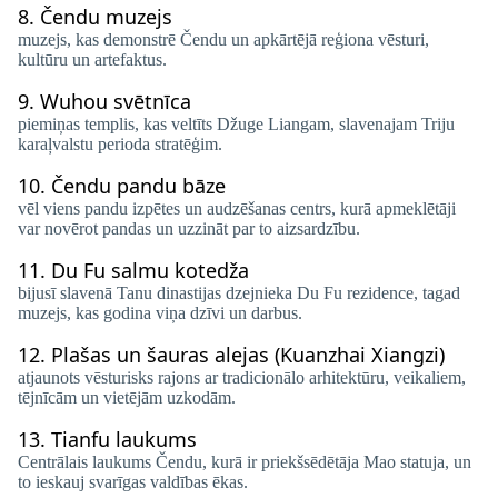
8.
Čendu muzejs
muzejs, kas demonstrē Čendu un apkārtējā reģiona vēsturi,
kultūru un artefaktus.
9.
Wuhou svētnīca
piemiņas templis, kas veltīts Džuge Liangam, slavenajam Triju
karaļvalstu perioda stratēģim.
10.
Čendu pandu bāze
vēl viens pandu izpētes un audzēšanas centrs, kurā apmeklētāji
var novērot pandas un uzzināt par to aizsardzību.
11.
Du Fu salmu kotedža
bijusī slavenā Tanu dinastijas dzejnieka Du Fu rezidence, tagad
muzejs, kas godina viņa dzīvi un darbus.
12.
Plašas un šauras alejas (Kuanzhai Xiangzi)
atjaunots vēsturisks rajons ar tradicionālo arhitektūru, veikaliem,
tējnīcām un vietējām uzkodām.
13.
Tianfu laukums
Centrālais laukums Čendu, kurā ir priekšsēdētāja Mao statuja, un
to ieskauj svarīgas valdības ēkas.