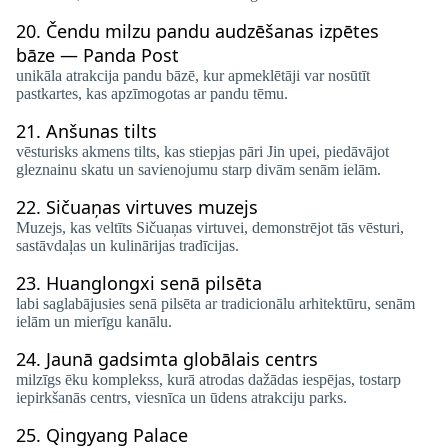
20.
Čendu milzu pandu audzēšanas izpētes
bāze — Panda Post
unikāla atrakcija pandu bāzē, kur apmeklētāji var nosūtīt
pastkartes, kas apzīmogotas ar pandu tēmu.
21.
Anšunas tilts
vēsturisks akmens tilts, kas stiepjas pāri Jin upei, piedāvājot
gleznainu skatu un savienojumu starp divām senām ielām.
22.
Sičuaņas virtuves muzejs
Muzejs, kas veltīts Sičuaņas virtuvei, demonstrējot tās vēsturi,
sastāvdaļas un kulinārijas tradīcijas.
23.
Huanglongxi senā pilsēta
labi saglabājusies senā pilsēta ar tradicionālu arhitektūru, senām
ielām un mierīgu kanālu.
24.
Jaunā gadsimta globālais centrs
milzīgs ēku komplekss, kurā atrodas dažādas iespējas, tostarp
iepirkšanās centrs, viesnīca un ūdens atrakciju parks.
25.
Qingyang Palace