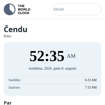
Čendu
Ķīna
52
:
35
AM
sestdiena, 2026. gada 8. augusts
Saullēkts
6:23 AM
Saulriets
7:55 PM
Par