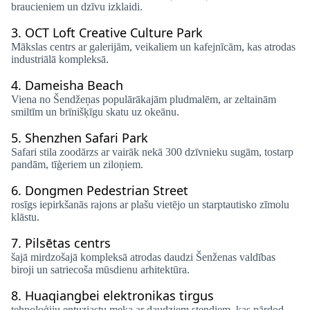
braucieniem un dzīvu izklaidi.
3.
OCT Loft Creative Culture Park
Mākslas centrs ar galerijām, veikaliem un kafejnīcām, kas atrodas
industriālā kompleksā.
4.
Dameisha Beach
Viena no Šendžeņas populārākajām pludmalēm, ar zeltainām
smiltīm un brīnišķīgu skatu uz okeānu.
5.
Shenzhen Safari Park
Safari stila zoodārzs ar vairāk nekā 300 dzīvnieku sugām, tostarp
pandām, tīģeriem un ziloņiem.
6.
Dongmen Pedestrian Street
rosīgs iepirkšanās rajons ar plašu vietējo un starptautisko zīmolu
klāstu.
7.
Pilsētas centrs
šajā mirdzošajā kompleksā atrodas daudzi Šenženas valdības
biroji un satriecoša mūsdienu arhitektūra.
8.
Huaqiangbei elektronikas tirgus
tehnoloģiju entuziastu meka ar daudziem stendiem, kas pārdod