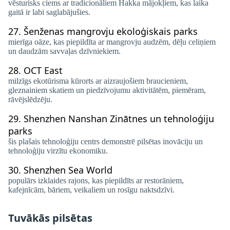
vēsturisks ciems ar tradicionāliem Hakka mājokļiem, kas laika
gaitā ir labi saglabājušies.
27.
Šenženas mangrovju ekoloģiskais parks
mierīga oāze, kas piepildīta ar mangrovju audzēm, dēļu celiņiem
un daudzām savvaļas dzīvniekiem.
28.
OCT East
milzīgs ekotūrisma kūrorts ar aizraujošiem braucieniem,
gleznainiem skatiem un piedzīvojumu aktivitātēm, piemēram,
rāvējslēdzēju.
29.
Shenzhen Nanshan Zinātnes un tehnoloģiju
parks
šis plašais tehnoloģiju centrs demonstrē pilsētas inovāciju un
tehnoloģiju virzītu ekonomiku.
30.
Shenzhen Sea World
populārs izklaides rajons, kas piepildīts ar restorāniem,
kafejnīcām, bāriem, veikaliem un rosīgu naktsdzīvi.
Tuvākās pilsētas