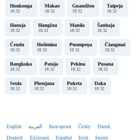
Honkonga
Makao
Guandžou
Taipeja
18
:
33
18
:
33
18
:
33
18
:
33
Hanoja
Hangžou
Manila
Šanhaja
18
:
33
18
:
33
18
:
33
18
:
33
Čendu
Hošimina
Pnompeņa
Čiangmai
18
:
33
18
:
33
18
:
33
18
:
33
Bangkoka
Pataja
Pekina
Pusana
18
:
33
18
:
33
18
:
33
18
:
33
Seula
Phenjana
Puketa
Daka
18
:
33
18
:
33
18
:
33
18
:
33
English
العربية
Български
Česky
Dansk
Deutsch
Ελληνικά
Español
Eesti
Suomi