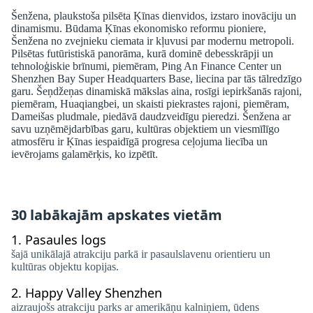
Šenžena, plaukstoša pilsēta Ķīnas dienvidos, izstaro inovāciju un
dinamismu. Būdama Ķīnas ekonomisko reformu pioniere,
Šenžena no zvejnieku ciemata ir kļuvusi par modernu metropoli.
Pilsētas futūristiskā panorāma, kurā dominē debesskrāpji un
tehnoloģiskie brīnumi, piemēram, Ping An Finance Center un
Shenzhen Bay Super Headquarters Base, liecina par tās tālredzīgo
garu. Šeņdžeņas dinamiskā mākslas aina, rosīgi iepirkšanās rajoni,
piemēram, Huaqiangbei, un skaisti piekrastes rajoni, piemēram,
Dameišas pludmale, piedāvā daudzveidīgu pieredzi. Šenžena ar
savu uzņēmējdarbības garu, kultūras objektiem un viesmīlīgo
atmosfēru ir Ķīnas iespaidīgā progresa ceļojuma liecība un
ievērojams galamērķis, ko izpētīt.
30 labākajām apskates vietām
1.
Pasaules logs
šajā unikālajā atrakciju parkā ir pasaulslavenu orientieru un
kultūras objektu kopijas.
2.
Happy Valley Shenzhen
aizraujošs atrakciju parks ar amerikāņu kalniņiem, ūdens