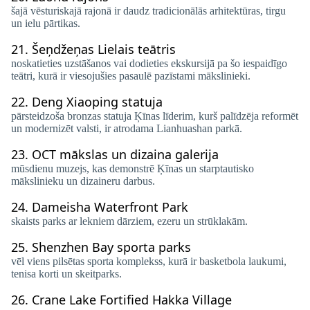
šajā vēsturiskajā rajonā ir daudz tradicionālās arhitektūras, tirgu
un ielu pārtikas.
21.
Šeņdžeņas Lielais teātris
noskatieties uzstāšanos vai dodieties ekskursijā pa šo iespaidīgo
teātri, kurā ir viesojušies pasaulē pazīstami mākslinieki.
22.
Deng Xiaoping statuja
pārsteidzoša bronzas statuja Ķīnas līderim, kurš palīdzēja reformēt
un modernizēt valsti, ir atrodama Lianhuashan parkā.
23.
OCT mākslas un dizaina galerija
mūsdienu muzejs, kas demonstrē Ķīnas un starptautisko
mākslinieku un dizaineru darbus.
24.
Dameisha Waterfront Park
skaists parks ar lekniem dārziem, ezeru un strūklakām.
25.
Shenzhen Bay sporta parks
vēl viens pilsētas sporta komplekss, kurā ir basketbola laukumi,
tenisa korti un skeitparks.
26.
Crane Lake Fortified Hakka Village