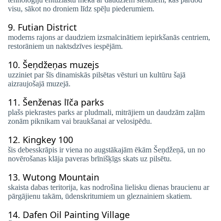
visu, sākot no droniem līdz spēļu piederumiem.
9.
Futian District
moderns rajons ar daudziem izsmalcinātiem iepirkšanās centriem,
restorāniem un naktsdzīves iespējām.
10.
Šeņdžeņas muzejs
uzziniet par šīs dinamiskās pilsētas vēsturi un kultūru šajā
aizraujošajā muzejā.
11.
Šenženas līča parks
plašs piekrastes parks ar pludmali, mitrājiem un daudzām zaļām
zonām piknikam vai braukšanai ar velosipēdu.
12.
Kingkey 100
šis debesskrāpis ir viena no augstākajām ēkām Šeņdžeņā, un no
novērošanas klāja paveras brīnišķīgs skats uz pilsētu.
13.
Wutong Mountain
skaista dabas teritorija, kas nodrošina lielisku dienas braucienu ar
pārgājienu takām, ūdenskritumiem un gleznainiem skatiem.
14.
Dafen Oil Painting Village