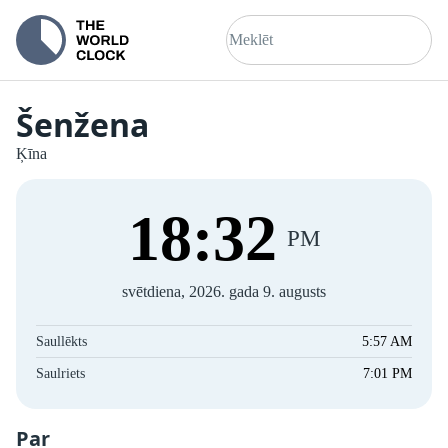
Šenžena
Ķīna
18
:
33
PM
svētdiena, 2026. gada 9. augusts
Saullēkts
5:57 AM
Saulriets
7:01 PM
Par