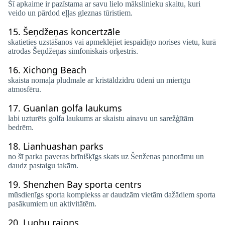
Šī apkaime ir pazīstama ar savu lielo mākslinieku skaitu, kuri
veido un pārdod eļļas gleznas tūristiem.
15.
Šeņdžeņas koncertzāle
skatieties uzstāšanos vai apmeklējiet iespaidīgo norises vietu, kurā
atrodas Šeņdžeņas simfoniskais orķestris.
16.
Xichong Beach
skaista nomaļa pludmale ar kristāldzidru ūdeni un mierīgu
atmosfēru.
17.
Guanlan golfa laukums
labi uzturēts golfa laukums ar skaistu ainavu un sarežģītām
bedrēm.
18.
Lianhuashan parks
no šī parka paveras brīnišķīgs skats uz Šenženas panorāmu un
daudz pastaigu takām.
19.
Shenzhen Bay sporta centrs
mūsdienīgs sporta komplekss ar daudzām vietām dažādiem sporta
pasākumiem un aktivitātēm.
20.
Luohu rajons