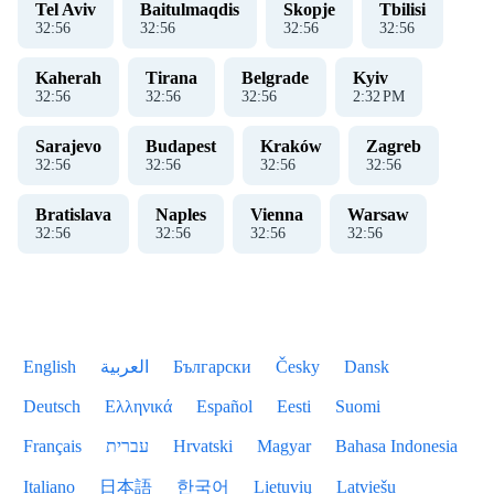
Tel Aviv
Baitulmaqdis
Skopje
Tbilisi
32
:
56
32
:
56
32
:
56
32
:
56
Kaherah
Tirana
Belgrade
Kyiv
32
:
56
32
:
56
32
:
56
2
:
32
PM
Sarajevo
Budapest
Kraków
Zagreb
32
:
56
32
:
56
32
:
56
32
:
56
Bratislava
Naples
Vienna
Warsaw
32
:
56
32
:
56
32
:
56
32
:
56
English
العربية
Български
Česky
Dansk
Deutsch
Ελληνικά
Español
Eesti
Suomi
Français
עברית
Hrvatski
Magyar
Bahasa Indonesia
Italiano
日本語
한국어
Lietuvių
Latviešu