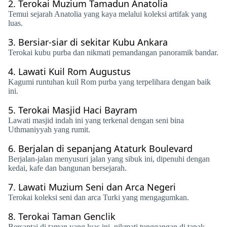
2.
Terokai Muzium Tamadun Anatolia
Temui sejarah Anatolia yang kaya melalui koleksi artifak yang
luas.
3.
Bersiar-siar di sekitar Kubu Ankara
Terokai kubu purba dan nikmati pemandangan panoramik bandar.
4.
Lawati Kuil Rom Augustus
Kagumi runtuhan kuil Rom purba yang terpelihara dengan baik
ini.
5.
Terokai Masjid Haci Bayram
Lawati masjid indah ini yang terkenal dengan seni bina
Uthmaniyyah yang rumit.
6.
Berjalan di sepanjang Ataturk Boulevard
Berjalan-jalan menyusuri jalan yang sibuk ini, dipenuhi dengan
kedai, kafe dan bangunan bersejarah.
7.
Lawati Muzium Seni dan Arca Negeri
Terokai koleksi seni dan arca Turki yang mengagumkan.
8.
Terokai Taman Genclik
Bersantai di taman yang luas ini, nikmati tunggangan di tapak