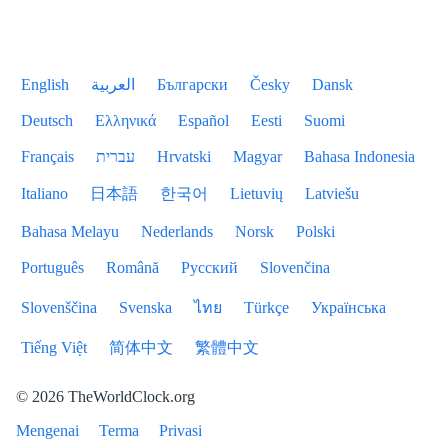
English
العربية
Български
Česky
Dansk
Deutsch
Ελληνικά
Español
Eesti
Suomi
Français
עברית
Hrvatski
Magyar
Bahasa Indonesia
Italiano
日本語
한국어
Lietuvių
Latviešu
Bahasa Melayu
Nederlands
Norsk
Polski
Português
Română
Русский
Slovenčina
Slovenščina
Svenska
ไทย
Türkçe
Українська
Tiếng Việt
简体中文
繁體中文
© 2026 TheWorldClock.org
Mengenai
Terma
Privasi