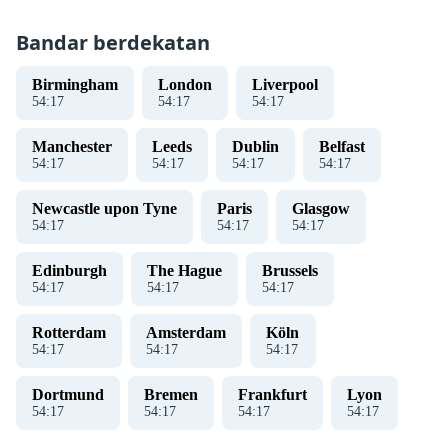
Bandar berdekatan
Birmingham
London
Liverpool
54
:
18
54
:
18
54
:
18
Manchester
Leeds
Dublin
Belfast
54
:
18
54
:
18
54
:
18
54
:
18
Newcastle upon Tyne
Paris
Glasgow
54
:
18
54
:
18
54
:
18
Edinburgh
The Hague
Brussels
54
:
18
54
:
18
54
:
18
Rotterdam
Amsterdam
Köln
54
:
18
54
:
18
54
:
18
Dortmund
Bremen
Frankfurt
Lyon
54
:
18
54
:
18
54
:
18
54
:
18