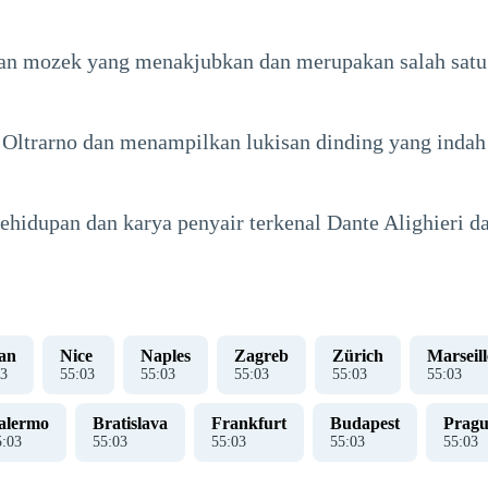
n mozek yang menakjubkan dan merupakan salah satu b
h Oltrarno dan menampilkan lukisan dinding yang indah 
ehidupan dan karya penyair terkenal Dante Alighieri d
an
Nice
Naples
Zagreb
Zürich
Marseill
4
55
:
04
55
:
04
55
:
04
55
:
04
55
:
04
alermo
Bratislava
Frankfurt
Budapest
Pragu
5
:
04
55
:
04
55
:
04
55
:
04
55
:
04