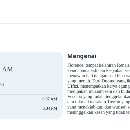
Mengenai
Florence, tempat kelahiran Renai
AM
keindahan abadi dan keajaiban sen
menawan hati dengan seni bina y
yang meriah. Dari Duomo yang i
26
Uffizi, menempatkan karya agung o
merupakan muzium seni dan budaya
Vecchio yang indah, tenggelamkan
6:07 AM
dan nikmati masakan Tuscan yang
yang menakjubkan, dan warisan se
8:34 PM
meninggalkan kesan yang tidak te