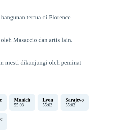
angunan tertua di Florence.
oleh Masaccio dan artis lain.
an mesti dikunjungi oleh peminat
e
Munich
Lyon
Sarajevo
55
:
04
55
:
04
55
:
04
e