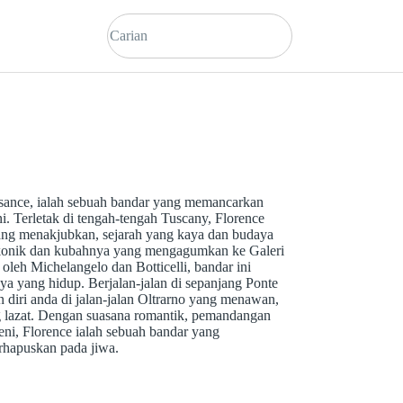
ssance, ialah sebuah bandar yang memancarkan
i. Terletak di tengah-tengah Tuscany, Florence
ang menakjubkan, sejarah yang kaya dan budaya
konik dan kubahnya yang mengagumkan ke Galeri
leh Michelangelo dan Botticelli, bandar ini
 yang hidup. Berjalan-jalan di sepanjang Ponte
 diri anda di jalan-jalan Oltrarno yang menawan,
 lazat. Dengan suasana romantik, pemandangan
ni, Florence ialah sebuah bandar yang
rhapuskan pada jiwa.