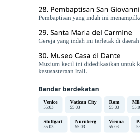
28.
Pembaptisan San Giovanni
Pembaptisan yang indah ini menampilka
29.
Santa Maria del Carmine
Gereja yang indah ini terletak di daera
30.
Museo Casa di Dante
Muzium kecil ini didedikasikan untuk k
kesusasteraan Itali.
Bandar berdekatan
Venice
Vatican City
Rom
Mil
55
:
04
55
:
04
55
:
04
55
:
0
Stuttgart
Nürnberg
Vienna
P
55
:
04
55
:
04
55
:
04
5