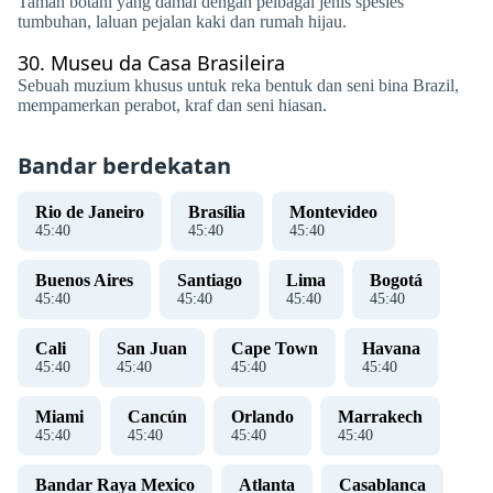
Taman botani yang damai dengan pelbagai jenis spesies
tumbuhan, laluan pejalan kaki dan rumah hijau.
30.
Museu da Casa Brasileira
Sebuah muzium khusus untuk reka bentuk dan seni bina Brazil,
mempamerkan perabot, kraf dan seni hiasan.
Bandar berdekatan
Rio de Janeiro
Brasília
Montevideo
45
:
40
45
:
40
45
:
40
Buenos Aires
Santiago
Lima
Bogotá
45
:
40
45
:
40
45
:
40
45
:
40
Cali
San Juan
Cape Town
Havana
45
:
40
45
:
40
45
:
40
45
:
40
Miami
Cancún
Orlando
Marrakech
45
:
40
45
:
40
45
:
40
45
:
40
Bandar Raya Mexico
Atlanta
Casablanca