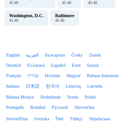
45
:
40
45
:
40
45
:
40
Washington, D.C.
Baltimore
45
:
40
45
:
40
English
العربية
Български
Česky
Dansk
Deutsch
Ελληνικά
Español
Eesti
Suomi
Français
עברית
Hrvatski
Magyar
Bahasa Indonesia
Italiano
日本語
한국어
Lietuvių
Latviešu
Bahasa Melayu
Nederlands
Norsk
Polski
Português
Română
Русский
Slovenčina
Slovenščina
Svenska
ไทย
Türkçe
Українська