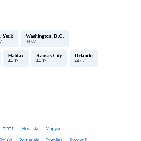
 York
Washington, D.C.
8
44
:
08
Halifax
Kansas City
Orlando
44
:
08
44
:
08
44
:
08
עברית
Hrvatski
Magyar
Polski
Português
Română
Русский