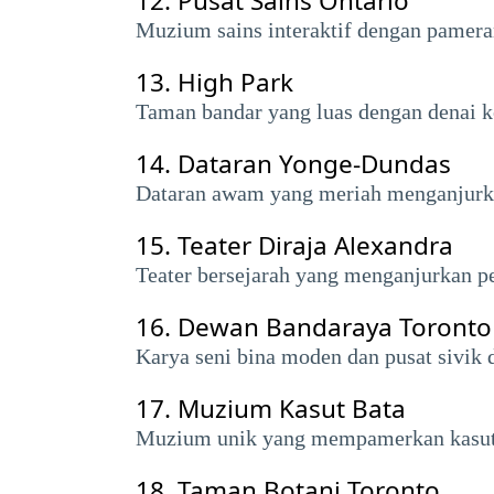
12.
Pusat Sains Ontario
Muzium sains interaktif dengan pamera
13.
High Park
Taman bandar yang luas dengan denai k
14.
Dataran Yonge-Dundas
Dataran awam yang meriah menganjurkan
15.
Teater Diraja Alexandra
Teater bersejarah yang menganjurkan p
16.
Dewan Bandaraya Toronto
Karya seni bina moden dan pusat sivik
17.
Muzium Kasut Bata
Muzium unik yang mempamerkan kasut d
18.
Taman Botani Toronto