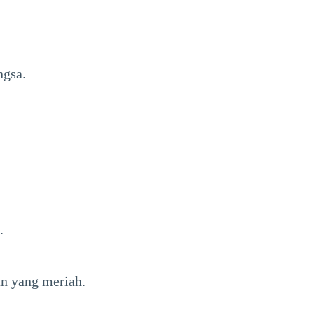
ngsa.
.
an yang meriah.