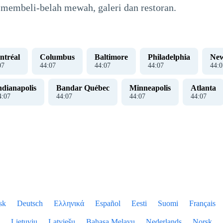
membeli-belah mewah, galeri dan restoran.
ntréal
Columbus
Baltimore
Philadelphia
New
08
44
:
08
44
:
08
44
:
08
44
:
0
ndianapolis
Bandar Québec
Minneapolis
Atlanta
4
:
08
44
:
08
44
:
08
44
:
08
sk
Deutsch
Ελληνικά
Español
Eesti
Suomi
Français
Lietuvių
Latviešu
Bahasa Melayu
Nederlands
Norsk