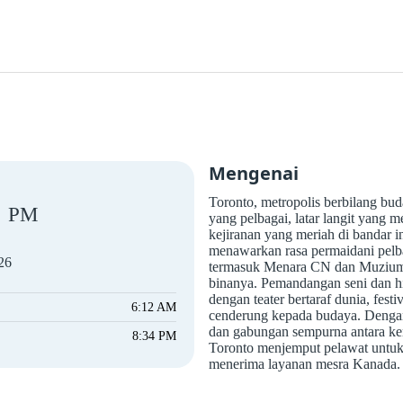
Mengenai
Toronto, metropolis berbilang b
PM
yang pelbagai, latar langit yang
kejiranan yang meriah di bandar i
menawarkan rasa permaidani pelb
26
termasuk Menara CN dan Muzium 
binanya. Pemandangan seni dan hi
dengan teater bertaraf dunia, fest
6:12 AM
cenderung kepada budaya. Dengan
dan gabungan sempurna antara ke
8:34 PM
Toronto menjemput pelawat untuk
menerima layanan mesra Kanada.