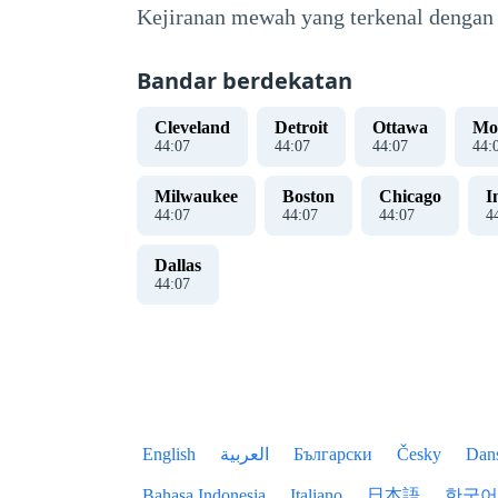
Kejiranan mewah yang terkenal dengan 
Bandar berdekatan
Cleveland
Detroit
Ottawa
Mo
44
:
08
44
:
08
44
:
08
44
:
Milwaukee
Boston
Chicago
I
44
:
08
44
:
08
44
:
08
4
Dallas
44
:
08
English
العربية
Български
Česky
Dan
Bahasa Indonesia
Italiano
日本語
한국어