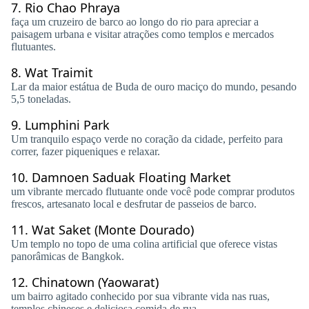
7.
Rio Chao Phraya
faça um cruzeiro de barco ao longo do rio para apreciar a
paisagem urbana e visitar atrações como templos e mercados
flutuantes.
8.
Wat Traimit
Lar da maior estátua de Buda de ouro maciço do mundo, pesando
5,5 toneladas.
9.
Lumphini Park
Um tranquilo espaço verde no coração da cidade, perfeito para
correr, fazer piqueniques e relaxar.
10.
Damnoen Saduak Floating Market
um vibrante mercado flutuante onde você pode comprar produtos
frescos, artesanato local e desfrutar de passeios de barco.
11.
Wat Saket (Monte Dourado)
Um templo no topo de uma colina artificial que oferece vistas
panorâmicas de Bangkok.
12.
Chinatown (Yaowarat)
um bairro agitado conhecido por sua vibrante vida nas ruas,
templos chineses e deliciosa comida de rua.