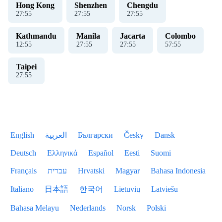
Hong Kong
Shenzhen
Chengdu
27
:
56
27
:
56
27
:
56
Kathmandu
Manila
Jacarta
Colombo
12
:
56
27
:
56
27
:
56
57
:
56
Taipei
27
:
56
English
العربية
Български
Česky
Dansk
Deutsch
Ελληνικά
Español
Eesti
Suomi
Français
עברית
Hrvatski
Magyar
Bahasa Indonesia
Italiano
日本語
한국어
Lietuvių
Latviešu
Bahasa Melayu
Nederlands
Norsk
Polski