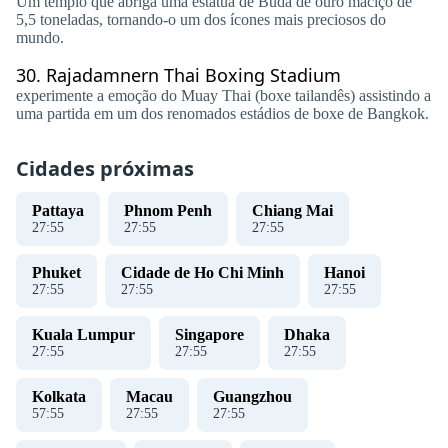
Um templo que abriga uma estátua de Buda de ouro maciço de
5,5 toneladas, tornando-o um dos ícones mais preciosos do
mundo.
30.
Rajadamnern Thai Boxing Stadium
experimente a emoção do Muay Thai (boxe tailandês) assistindo a
uma partida em um dos renomados estádios de boxe de Bangkok.
Cidades próximas
Pattaya
Phnom Penh
Chiang Mai
27
:
56
27
:
56
27
:
56
Phuket
Cidade de Ho Chi Minh
Hanoi
27
:
56
27
:
56
27
:
56
Kuala Lumpur
Singapore
Dhaka
27
:
56
27
:
56
27
:
56
Kolkata
Macau
Guangzhou
57
:
56
27
:
56
27
:
56