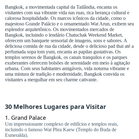
Bangkok, a movimentada capital da Tailândia, encanta os
visitantes com sua vibrante vida nas ruas, rica herança cultural e
calorosa hospitalidade. Os marcos icônicos da cidade, como o
majestoso Grande Palácio e o ornamentado Wat Arun, exibem seu
esplendor arquitetônico. Os movimentados mercados de
Bangkok, incluindo o lendário Chatuchak Weekend Market,
oferecem um banquete sensorial de imagens, sons e sabores. A
deliciosa comida de rua da cidade, desde o delicioso pad thai até a
perfumada sopa tom yum, encanta as papilas gustativas. Os
templos serenos de Bangkok, os canais tranquilos e os parques
exuberantes oferecem bolsões de serenidade em meio à agitação
urbana. Com seus habitantes amigáveis, vida noturna vibrante e
uma mistura de tradição e modernidade, Bangkok convida os
visitantes a mergulhar em seu charme cativante.
30 Melhores Lugares para Visitar
1.
Grand Palace
Um impressionante complexo de edifícios e templos reais,
incluindo o famoso Wat Phra Kaew (Templo do Buda de
Esmeralda).