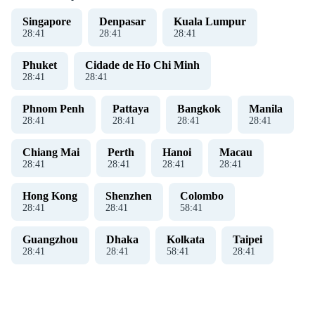
Singapore
Denpasar
Kuala Lumpur
28
:
42
28
:
42
28
:
42
Phuket
Cidade de Ho Chi Minh
28
:
42
28
:
42
Phnom Penh
Pattaya
Bangkok
Manila
28
:
42
28
:
42
28
:
42
28
:
42
Chiang Mai
Perth
Hanoi
Macau
28
:
42
28
:
42
28
:
42
28
:
42
Hong Kong
Shenzhen
Colombo
28
:
42
28
:
42
58
:
42
Guangzhou
Dhaka
Kolkata
Taipei
28
:
42
28
:
42
58
:
42
28
:
42