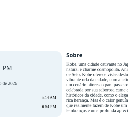
Sobre
Kobe, uma cidade cativante no Jap
PM
natural e charme cosmopolita. Ani
de Seto, Kobe oferece vistas desl
vibrante orla da cidade, com a ic
to de 2026
um cenário pitoresco para passeios
celebrada por sua saborosa carne 
históricos da cidade, como o eleg
5:14 AM
rica herança. Mas é o calor genuín
que realmente fazem de Kobe um d
6:54 PM
lembranças e uma profunda aprecia