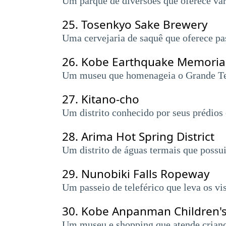
Um parque de diversões que oferece vári
25.
Tosenkyo Sake Brewery
Uma cervejaria de saquê que oferece pa
26.
Kobe Earthquake Memori
Um museu que homenageia o Grande Ter
27.
Kitano-cho
Um distrito conhecido por seus prédios 
28.
Arima Hot Spring District
Um distrito de águas termais que possui
29.
Nunobiki Falls Ropeway
Um passeio de teleférico que leva os vi
30.
Kobe Anpanman Children'
Um museu e shopping que atende criança