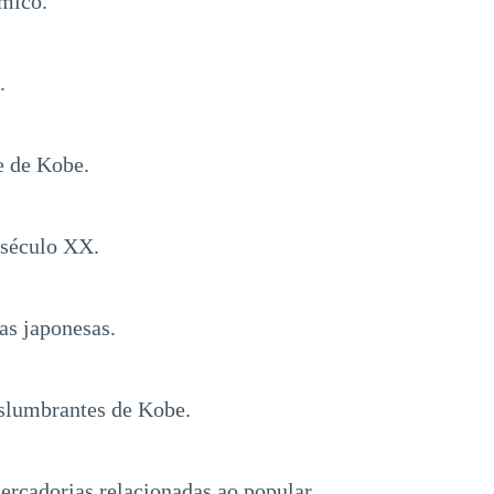
âmico.
.
e de Kobe.
 século XX.
as japonesas.
eslumbrantes de Kobe.
ercadorias relacionadas ao popular