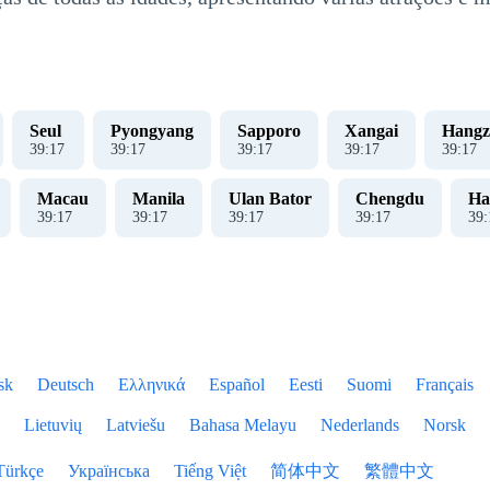
Seul
Pyongyang
Sapporo
Xangai
Hangz
39
:
18
39
:
18
39
:
18
39
:
18
39
:
18
Macau
Manila
Ulan Bator
Chengdu
Ha
39
:
18
39
:
18
39
:
18
39
:
18
39
:
sk
Deutsch
Ελληνικά
Español
Eesti
Suomi
Français
Lietuvių
Latviešu
Bahasa Melayu
Nederlands
Norsk
Türkçe
Українська
Tiếng Việt
简体中文
繁體中文