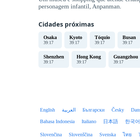
personagem infantil, Anpanman.
Cidades próximas
Osaka
Kyoto
Tóquio
Busan
39
:
18
39
:
18
39
:
18
39
:
18
Shenzhen
Hong Kong
Guangzhou
39
:
18
39
:
18
39
:
18
English
العربية
Български
Česky
Dan
Bahasa Indonesia
Italiano
日本語
한국어
Slovenčina
Slovenščina
Svenska
ไทย