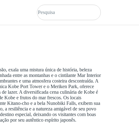
ão, exala uma mistura única de história, beleza
nhada entre as montanhas e o cintilante Mar Interior
umbrantes e uma atmosfera costeira descontraída. A
ônica Kobe Port Tower e o Meriken Park, oferece
 de lazer. A diversificada cena culinária de Kobe é
de Kobe e frutos do mar frescos. Os locais
ante Kitano-cho e a bela Nunobiki Falls, exibem sua
o, a resiliência e a natureza amigável de seu povo
estino especial, deixando os visitantes com boas
ção por seu autêntico espírito japonês.