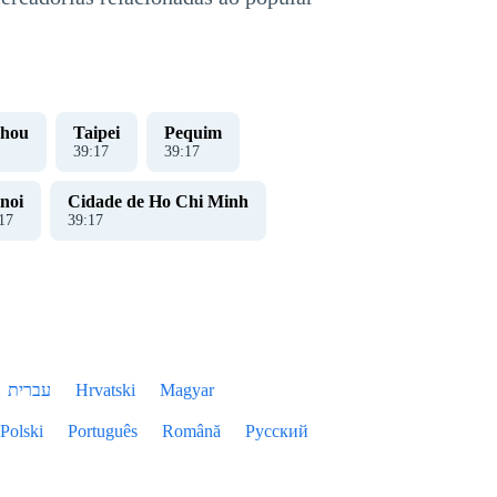
hou
Taipei
Pequim
39
:
18
39
:
18
noi
Cidade de Ho Chi Minh
18
39
:
18
עברית
Hrvatski
Magyar
Polski
Português
Română
Русский