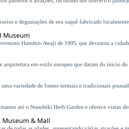
os passeios e atrações, incluindo um teleférico panor
sseios e degustações de seu saquê fabricado localmente
al Museum
remoto Hanshin-Awaji de 1995, que devastou a cidad
e arquitetura em estilo europeu que datam do início do
 uma variedade de fontes termais e tradicionais pousad
sitantes até o Nunobiki Herb Garden e oferece vistas d
s Museum & Mall
s de todas as idades, apresentando várias atrações e m