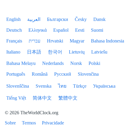
English
العربية
Български
Česky
Dansk
Deutsch
Ελληνικά
Español
Eesti
Suomi
Français
עברית
Hrvatski
Magyar
Bahasa Indonesia
Italiano
日本語
한국어
Lietuvių
Latviešu
Bahasa Melayu
Nederlands
Norsk
Polski
Português
Română
Русский
Slovenčina
Slovenščina
Svenska
ไทย
Türkçe
Українська
Tiếng Việt
简体中文
繁體中文
© 2026 TheWorldClock.org
Sobre
Termos
Privacidade