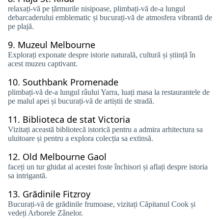
relaxați-vă pe țărmurile nisipoase, plimbați-vă de-a lungul
debarcaderului emblematic și bucurați-vă de atmosfera vibrantă de
pe plajă.
9.
Muzeul Melbourne
Explorați exponate despre istorie naturală, cultură și știință în
acest muzeu captivant.
10.
Southbank Promenade
plimbați-vă de-a lungul râului Yarra, luați masa la restaurantele de
pe malul apei și bucurați-vă de artiștii de stradă.
11.
Biblioteca de stat Victoria
Vizitați această bibliotecă istorică pentru a admira arhitectura sa
uluitoare și pentru a explora colecția sa extinsă.
12.
Old Melbourne Gaol
faceți un tur ghidat al acestei foste închisori și aflați despre istoria
sa intrigantă.
13.
Grădinile Fitzroy
Bucurați-vă de grădinile frumoase, vizitați Căpitanul Cook și
vedeți Arborele Zânelor.