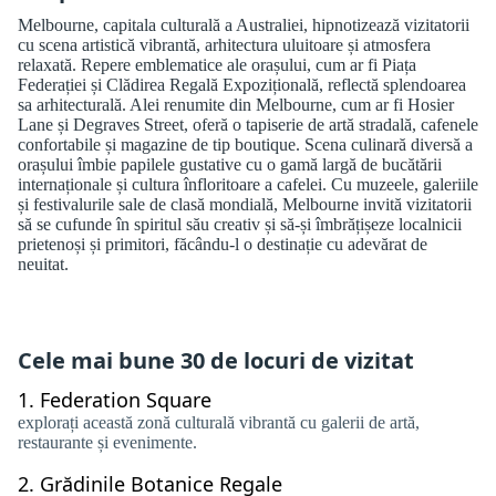
Melbourne, capitala culturală a Australiei, hipnotizează vizitatorii
cu scena artistică vibrantă, arhitectura uluitoare și atmosfera
relaxată. Repere emblematice ale orașului, cum ar fi Piața
Federației și Clădirea Regală Expozițională, reflectă splendoarea
sa arhitecturală. Alei renumite din Melbourne, cum ar fi Hosier
Lane și Degraves Street, oferă o tapiserie de artă stradală, cafenele
confortabile și magazine de tip boutique. Scena culinară diversă a
orașului îmbie papilele gustative cu o gamă largă de bucătării
internaționale și cultura înfloritoare a cafelei. Cu muzeele, galeriile
și festivalurile sale de clasă mondială, Melbourne invită vizitatorii
să se cufunde în spiritul său creativ și să-și îmbrățișeze localnicii
prietenoși și primitori, făcându-l o destinație cu adevărat de
neuitat.
Cele mai bune 30 de locuri de vizitat
1.
Federation Square
explorați această zonă culturală vibrantă cu galerii de artă,
restaurante și evenimente.
2.
Grădinile Botanice Regale