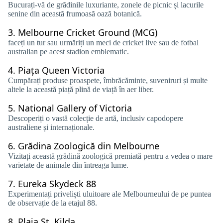
Bucurați-vă de grădinile luxuriante, zonele de picnic și lacurile
senine din această frumoasă oază botanică.
3.
Melbourne Cricket Ground (MCG)
faceți un tur sau urmăriți un meci de cricket live sau de fotbal
australian pe acest stadion emblematic.
4.
Piața Queen Victoria
Cumpărați produse proaspete, îmbrăcăminte, suveniruri și multe
altele la această piață plină de viață în aer liber.
5.
National Gallery of Victoria
Descoperiți o vastă colecție de artă, inclusiv capodopere
australiene și internaționale.
6.
Grădina Zoologică din Melbourne
Vizitați această grădină zoologică premiată pentru a vedea o mare
varietate de animale din întreaga lume.
7.
Eureka Skydeck 88
Experimentați priveliști uluitoare ale Melbourneului de pe puntea
de observație de la etajul 88.
8.
Plaja St. Kilda