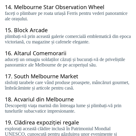
14.
Melbourne Star Observation Wheel
faceți o plimbare pe roata uriașă Ferris pentru vederi panoramice
ale orașului.
15.
Block Arcade
plimbați-vă prin această galerie comercială emblematică din epoca
victoriană, cu magazine și cafenele elegante.
16.
Altarul Comemorarii
aduceți un omagiu soldaților căzuți și bucurați-vă de priveliștile
panoramice ale Melbourne de pe acoperișul său.
17.
South Melbourne Market
răsfoiți tarabele care vând produse proaspete, mâncăruri gourmet,
îmbrăcăminte și articole pentru casă.
18.
Acvariul din Melbourne
Descoperiți viața marină din întreaga lume și plimbați-vă prin
tunelurile subacvatice impresionante.
19.
Clădirea expoziției regale
explorați această clădire inclusă în Patrimoniul Mondial
UNESCO, cunoscută pentru găzduirea unor evenimente și