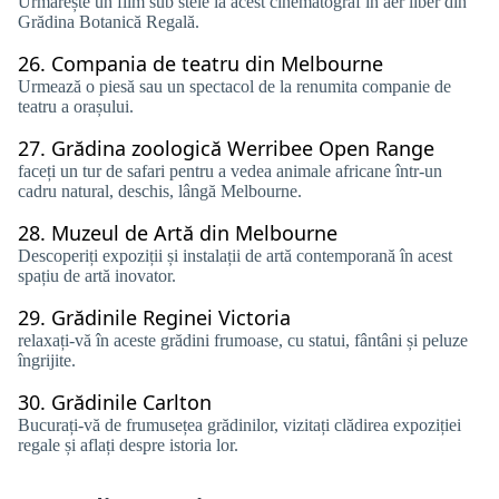
Urmărește un film sub stele la acest cinematograf în aer liber din
Grădina Botanică Regală.
26.
Compania de teatru din Melbourne
Urmează o piesă sau un spectacol de la renumita companie de
teatru a orașului.
27.
Grădina zoologică Werribee Open Range
faceți un tur de safari pentru a vedea animale africane într-un
cadru natural, deschis, lângă Melbourne.
28.
Muzeul de Artă din Melbourne
Descoperiți expoziții și instalații de artă contemporană în acest
spațiu de artă inovator.
29.
Grădinile Reginei Victoria
relaxați-vă în aceste grădini frumoase, cu statui, fântâni și peluze
îngrijite.
30.
Grădinile Carlton
Bucurați-vă de frumusețea grădinilor, vizitați clădirea expoziției
regale și aflați despre istoria lor.