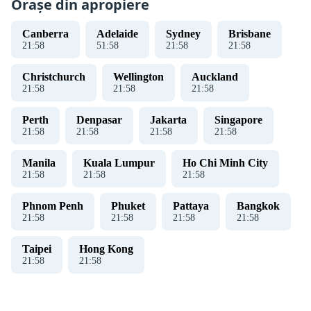
Orașe din apropiere
Canberra
Adelaide
Sydney
Brisbane
21
:
59
51
:
59
21
:
59
21
:
59
Christchurch
Wellington
Auckland
21
:
59
21
:
59
21
:
59
Perth
Denpasar
Jakarta
Singapore
21
:
59
21
:
59
21
:
59
21
:
59
Manila
Kuala Lumpur
Ho Chi Minh City
21
:
59
21
:
59
21
:
59
Phnom Penh
Phuket
Pattaya
Bangkok
21
:
59
21
:
59
21
:
59
21
:
59
Taipei
Hong Kong
21
:
59
21
:
59