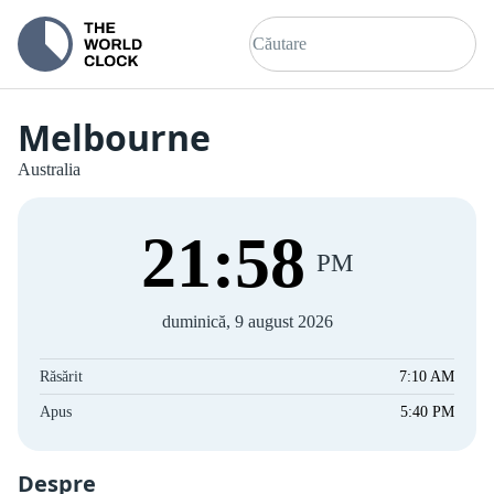
Melbourne
Australia
21
:
59
PM
duminică, 9 august 2026
Răsărit
7:10 AM
Apus
5:40 PM
Despre