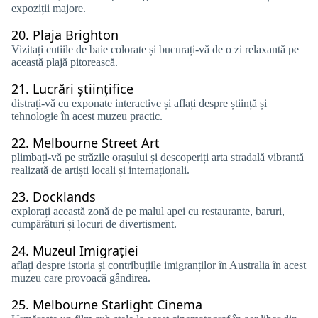
expoziții majore.
20.
Plaja Brighton
Vizitați cutiile de baie colorate și bucurați-vă de o zi relaxantă pe
această plajă pitorească.
21.
Lucrări științifice
distrați-vă cu exponate interactive și aflați despre știință și
tehnologie în acest muzeu practic.
22.
Melbourne Street Art
plimbați-vă pe străzile orașului și descoperiți arta stradală vibrantă
realizată de artiști locali și internaționali.
23.
Docklands
explorați această zonă de pe malul apei cu restaurante, baruri,
cumpărături și locuri de divertisment.
24.
Muzeul Imigrației
aflați despre istoria și contribuțiile imigranților în Australia în acest
muzeu care provoacă gândirea.
25.
Melbourne Starlight Cinema