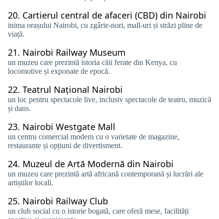
20.
Cartierul central de afaceri (CBD) din Nairobi
inima orașului Nairobi, cu zgârie-nori, mall-uri și străzi pline de
viață.
21.
Nairobi Railway Museum
un muzeu care prezintă istoria căii ferate din Kenya, cu
locomotive și exponate de epocă.
22.
Teatrul Național Nairobi
un loc pentru spectacole live, inclusiv spectacole de teatru, muzică
și dans.
23.
Nairobi Westgate Mall
un centru comercial modern cu o varietate de magazine,
restaurante și opțiuni de divertisment.
24.
Muzeul de Artă Modernă din Nairobi
un muzeu care prezintă artă africană contemporană și lucrări ale
artiștilor locali.
25.
Nairobi Railway Club
un club social cu o istorie bogată, care oferă mese, facilități