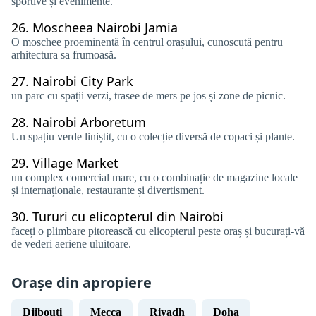
sportive și evenimente.
26.
Moscheea Nairobi Jamia
O moschee proeminentă în centrul orașului, cunoscută pentru
arhitectura sa frumoasă.
27.
Nairobi City Park
un parc cu spații verzi, trasee de mers pe jos și zone de picnic.
28.
Nairobi Arboretum
Un spațiu verde liniștit, cu o colecție diversă de copaci și plante.
29.
Village Market
un complex comercial mare, cu o combinație de magazine locale
și internaționale, restaurante și divertisment.
30.
Tururi cu elicopterul din Nairobi
faceți o plimbare pitorească cu elicopterul peste oraș și bucurați-vă
de vederi aeriene uluitoare.
Orașe din apropiere
Djibouti
Mecca
Riyadh
Doha