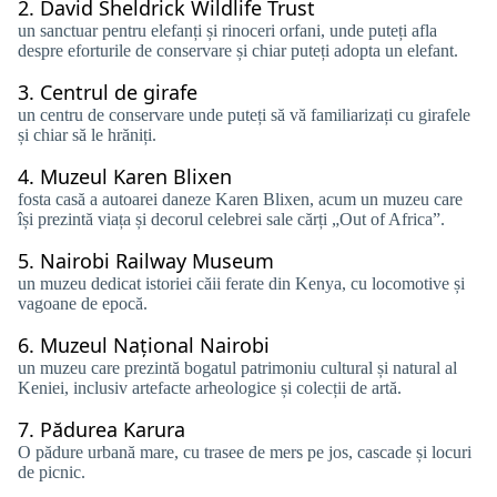
2.
David Sheldrick Wildlife Trust
un sanctuar pentru elefanți și rinoceri orfani, unde puteți afla
despre eforturile de conservare și chiar puteți adopta un elefant.
3.
Centrul de girafe
un centru de conservare unde puteți să vă familiarizați cu girafele
și chiar să le hrăniți.
4.
Muzeul Karen Blixen
fosta casă a autoarei daneze Karen Blixen, acum un muzeu care
își prezintă viața și decorul celebrei sale cărți „Out of Africa”.
5.
Nairobi Railway Museum
un muzeu dedicat istoriei căii ferate din Kenya, cu locomotive și
vagoane de epocă.
6.
Muzeul Național Nairobi
un muzeu care prezintă bogatul patrimoniu cultural și natural al
Keniei, inclusiv artefacte arheologice și colecții de artă.
7.
Pădurea Karura
O pădure urbană mare, cu trasee de mers pe jos, cascade și locuri
de picnic.