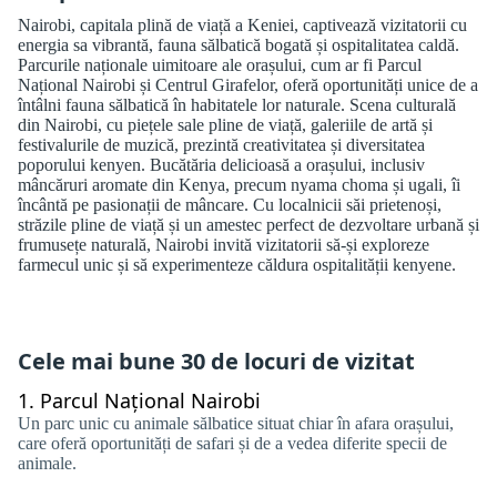
Nairobi, capitala plină de viață a Keniei, captivează vizitatorii cu
energia sa vibrantă, fauna sălbatică bogată și ospitalitatea caldă.
Parcurile naționale uimitoare ale orașului, cum ar fi Parcul
Național Nairobi și Centrul Girafelor, oferă oportunități unice de a
întâlni fauna sălbatică în habitatele lor naturale. Scena culturală
din Nairobi, cu piețele sale pline de viață, galeriile de artă și
festivalurile de muzică, prezintă creativitatea și diversitatea
poporului kenyen. Bucătăria delicioasă a orașului, inclusiv
mâncăruri aromate din Kenya, precum nyama choma și ugali, îi
încântă pe pasionații de mâncare. Cu localnicii săi prietenoși,
străzile pline de viață și un amestec perfect de dezvoltare urbană și
frumusețe naturală, Nairobi invită vizitatorii să-și exploreze
farmecul unic și să experimenteze căldura ospitalității kenyene.
Cele mai bune 30 de locuri de vizitat
1.
Parcul Național Nairobi
Un parc unic cu animale sălbatice situat chiar în afara orașului,
care oferă oportunități de safari și de a vedea diferite specii de
animale.