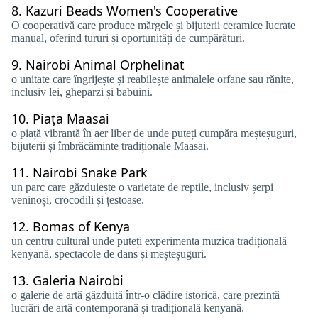
8.
Kazuri Beads Women's Cooperative
O cooperativă care produce mărgele și bijuterii ceramice lucrate
manual, oferind tururi și oportunități de cumpărături.
9.
Nairobi Animal Orphelinat
o unitate care îngrijește și reabilește animalele orfane sau rănite,
inclusiv lei, gheparzi și babuini.
10.
Piața Maasai
o piață vibrantă în aer liber de unde puteți cumpăra meșteșuguri,
bijuterii și îmbrăcăminte tradiționale Maasai.
11.
Nairobi Snake Park
un parc care găzduiește o varietate de reptile, inclusiv șerpi
veninoși, crocodili și țestoase.
12.
Bomas of Kenya
un centru cultural unde puteți experimenta muzica tradițională
kenyană, spectacole de dans și meșteșuguri.
13.
Galeria Nairobi
o galerie de artă găzduită într-o clădire istorică, care prezintă
lucrări de artă contemporană și tradițională kenyană.