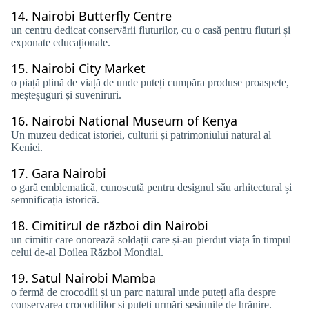
14.
Nairobi Butterfly Centre
un centru dedicat conservării fluturilor, cu o casă pentru fluturi și
exponate educaționale.
15.
Nairobi City Market
o piață plină de viață de unde puteți cumpăra produse proaspete,
meșteșuguri și suveniruri.
16.
Nairobi National Museum of Kenya
Un muzeu dedicat istoriei, culturii și patrimoniului natural al
Keniei.
17.
Gara Nairobi
o gară emblematică, cunoscută pentru designul său arhitectural și
semnificația istorică.
18.
Cimitirul de război din Nairobi
un cimitir care onorează soldații care și-au pierdut viața în timpul
celui de-al Doilea Război Mondial.
19.
Satul Nairobi Mamba
o fermă de crocodili și un parc natural unde puteți afla despre
conservarea crocodililor și puteți urmări sesiunile de hrănire.