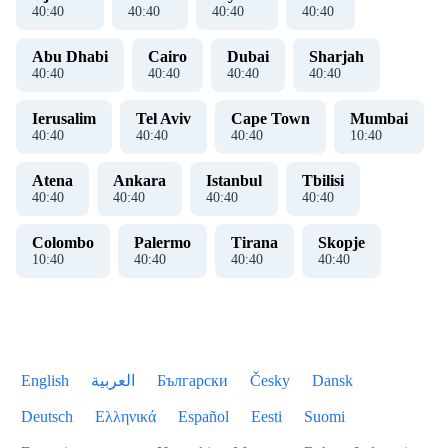
40
:
40
40
:
40
40
:
40
40
:
40
Abu Dhabi
Cairo
Dubai
Sharjah
40
:
40
40
:
40
40
:
40
40
:
40
Ierusalim
Tel Aviv
Cape Town
Mumbai
40
:
40
40
:
40
40
:
40
10
:
40
Atena
Ankara
Istanbul
Tbilisi
40
:
40
40
:
40
40
:
40
40
:
40
Colombo
Palermo
Tirana
Skopje
10
:
40
40
:
40
40
:
40
40
:
40
English
العربية
Български
Česky
Dansk
Deutsch
Ελληνικά
Español
Eesti
Suomi