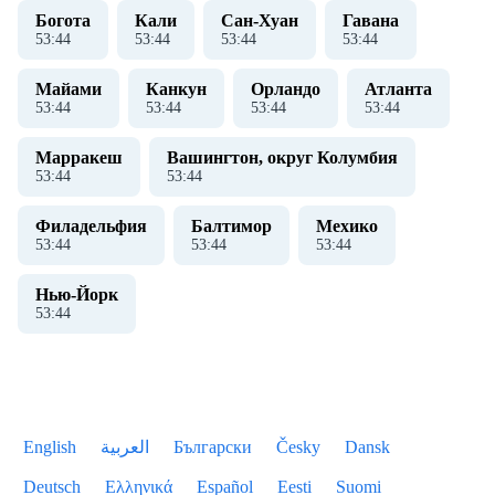
Богота
Кали
Сан-Хуан
Гавана
53
:
44
53
:
44
53
:
44
53
:
44
Майами
Канкун
Орландо
Атланта
53
:
44
53
:
44
53
:
44
53
:
44
Марракеш
Вашингтон, округ Колумбия
53
:
44
53
:
44
Филадельфия
Балтимор
Мехико
53
:
44
53
:
44
53
:
44
Нью-Йорк
53
:
44
English
العربية
Български
Česky
Dansk
Deutsch
Ελληνικά
Español
Eesti
Suomi