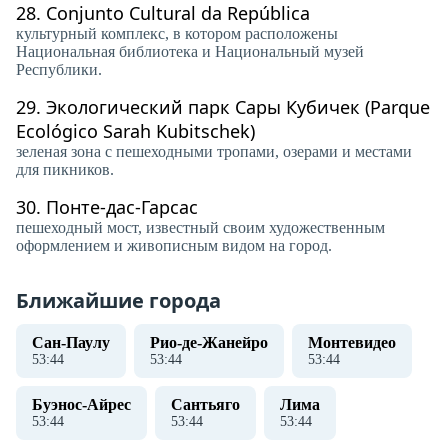
28.
Conjunto Cultural da República
культурный комплекс, в котором расположены
Национальная библиотека и Национальный музей
Республики.
29.
Экологический парк Сары Кубичек (Parque
Ecológico Sarah Kubitschek)
зеленая зона с пешеходными тропами, озерами и местами
для пикников.
30.
Понте-дас-Гарсас
пешеходный мост, известный своим художественным
оформлением и живописным видом на город.
Ближайшие города
Сан-Паулу
Рио-де-Жанейро
Монтевидео
53
:
44
53
:
44
53
:
44
Буэнос-Айрес
Сантьяго
Лима
53
:
44
53
:
44
53
:
44