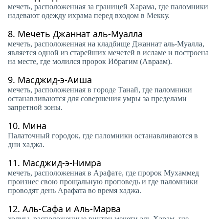
мечеть, расположенная за границей Харама, где паломники
надевают одежду ихрама перед входом в Мекку.
8.
Мечеть Джаннат аль-Муалла
мечеть, расположенная на кладбище Джаннат аль-Муалла,
является одной из старейших мечетей в исламе и построена
на месте, где молился пророк Ибрагим (Авраам).
9.
Масджид-э-Аиша
мечеть, расположенная в городе Танай, где паломники
останавливаются для совершения умры за пределами
запретной зоны.
10.
Мина
Палаточный городок, где паломники останавливаются в
дни хаджа.
11.
Масджид-э-Нимра
мечеть, расположенная в Арафате, где пророк Мухаммед
произнес свою прощальную проповедь и где паломники
проводят день Арафата во время хаджа.
12.
Аль-Сафа и Аль-Марва
холмы, расположенные внутри мечети аль-Харам, где