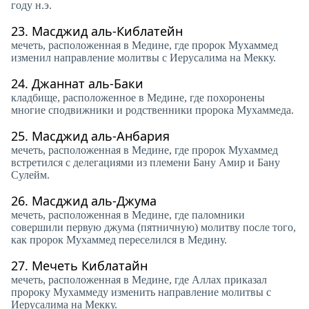
году н.э.
23.
Масджид аль-Киблатейн
мечеть, расположенная в Медине, где пророк Мухаммед
изменил направление молитвы с Иерусалима на Мекку.
24.
Джаннат аль-Баки
кладбище, расположенное в Медине, где похоронены
многие сподвижники и родственники пророка Мухаммеда.
25.
Масджид аль-Анбария
мечеть, расположенная в Медине, где пророк Мухаммед
встретился с делегациями из племени Бану Амир и Бану
Сулейм.
26.
Масджид аль-Джума
мечеть, расположенная в Медине, где паломники
совершили первую джума (пятничную) молитву после того,
как пророк Мухаммед переселился в Медину.
27.
Мечеть Киблатайн
мечеть, расположенная в Медине, где Аллах приказал
пророку Мухаммеду изменить направление молитвы с
Иерусалима на Мекку.