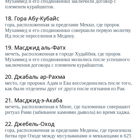
Мухаммед и его сподвижники заключили договор с
племенем курайшитов.
18.
Гора Абу-Кубайс
гора, расположенная за пределами Мекки, где пророк
Мухаммед и его сподвижники совершили первую молитву
Ид после переселения в Медину.
19.
Масджид аль-Фатх
мечеть, расположенная в городе Худайбия, где пророк
Мухаммед и его сподвижники молились после успешного
заключения договора с племенем курайшитов.
20.
Джабаль ар-Рахма
место, где пророки Адам и Ева воссоединились после того,
как были отделены друг от друга после изгнания из Рая.
21.
Масджид-э-Акаба
мечеть, расположенная в Мине, где паломники совершают
ритуал Рами (забивание камнями дьявола) во время хаджа.
22.
Джебель-Оход
гора, расположенная за пределами Медины, где произошла
битва при Оходе между мусульманами и мекканцами в 625