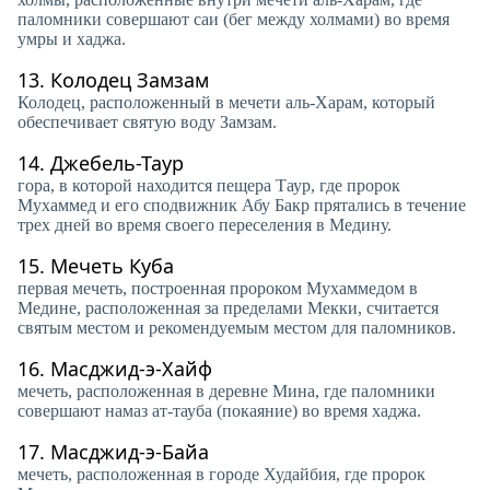
паломники совершают саи (бег между холмами) во время
умры и хаджа.
13.
Колодец Замзам
Колодец, расположенный в мечети аль-Харам, который
обеспечивает святую воду Замзам.
14.
Джебель-Таур
гора, в которой находится пещера Таур, где пророк
Мухаммед и его сподвижник Абу Бакр прятались в течение
трех дней во время своего переселения в Медину.
15.
Мечеть Куба
первая мечеть, построенная пророком Мухаммедом в
Медине, расположенная за пределами Мекки, считается
святым местом и рекомендуемым местом для паломников.
16.
Масджид-э-Хайф
мечеть, расположенная в деревне Мина, где паломники
совершают намаз ат-тауба (покаяние) во время хаджа.
17.
Масджид-э-Байа
мечеть, расположенная в городе Худайбия, где пророк