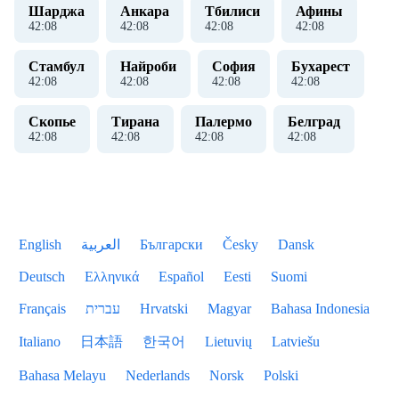
Шарджа
Анкара
Тбилиси
Афины
42
:
09
42
:
09
42
:
09
42
:
09
Стамбул
Найроби
София
Бухарест
42
:
09
42
:
09
42
:
09
42
:
09
Скопье
Тирана
Палермо
Белград
42
:
09
42
:
09
42
:
09
42
:
09
English
العربية
Български
Česky
Dansk
Deutsch
Ελληνικά
Español
Eesti
Suomi
Français
עברית
Hrvatski
Magyar
Bahasa Indonesia
Italiano
日本語
한국어
Lietuvių
Latviešu
Bahasa Melayu
Nederlands
Norsk
Polski