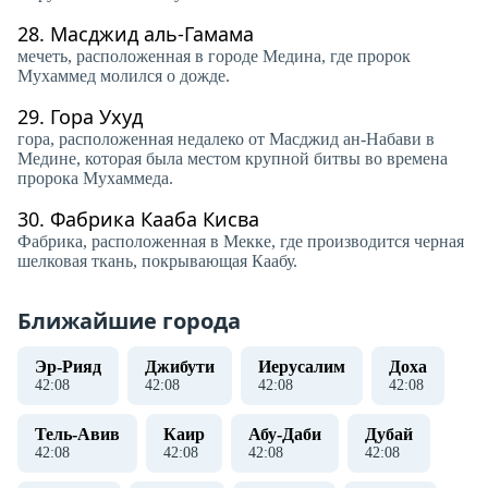
28.
Масджид аль-Гамама
мечеть, расположенная в городе Медина, где пророк
Мухаммед молился о дожде.
29.
Гора Ухуд
гора, расположенная недалеко от Масджид ан-Набави в
Медине, которая была местом крупной битвы во времена
пророка Мухаммеда.
30.
Фабрика Кааба Кисва
Фабрика, расположенная в Мекке, где производится черная
шелковая ткань, покрывающая Каабу.
Ближайшие города
Эр-Рияд
Джибути
Иерусалим
Доха
42
:
09
42
:
09
42
:
09
42
:
09
Тель-Авив
Каир
Абу-Даби
Дубай
42
:
09
42
:
09
42
:
09
42
:
09