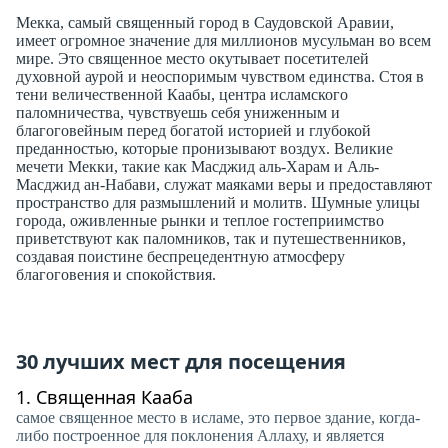
Мекка, самый священный город в Саудовской Аравии,
имеет огромное значение для миллионов мусульман во всем
мире. Это священное место окутывает посетителей
духовной аурой и неоспоримым чувством единства. Стоя в
тени величественной Каабы, центра исламского
паломничества, чувствуешь себя униженным и
благоговейным перед богатой историей и глубокой
преданностью, которые пронизывают воздух. Великие
мечети Мекки, такие как Масджид аль-Харам и Аль-
Масджид ан-Набави, служат маяками веры и предоставляют
пространство для размышлений и молитв. Шумные улицы
города, оживленные рынки и теплое гостеприимство
приветствуют как паломников, так и путешественников,
создавая поистине беспрецедентную атмосферу
благоговения и спокойствия.
30 лучших мест для посещения
1.
Священная Кааба
самое священное место в исламе, это первое здание, когда-
либо построенное для поклонения Аллаху, и является