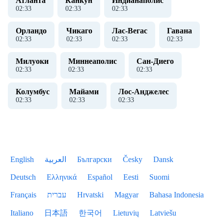
Атланта
Канкун
Индианаполис
02
:
33
02
:
33
02
:
33
Орландо
Чикаго
Лас-Вегас
Гавана
02
:
33
02
:
33
02
:
33
02
:
33
Милуоки
Миннеаполис
Сан-Диего
02
:
33
02
:
33
02
:
33
Колумбус
Майами
Лос-Анджелес
02
:
33
02
:
33
02
:
33
English
العربية
Български
Česky
Dansk
Deutsch
Ελληνικά
Español
Eesti
Suomi
Français
עברית
Hrvatski
Magyar
Bahasa Indonesia
Italiano
日本語
한국어
Lietuvių
Latviešu