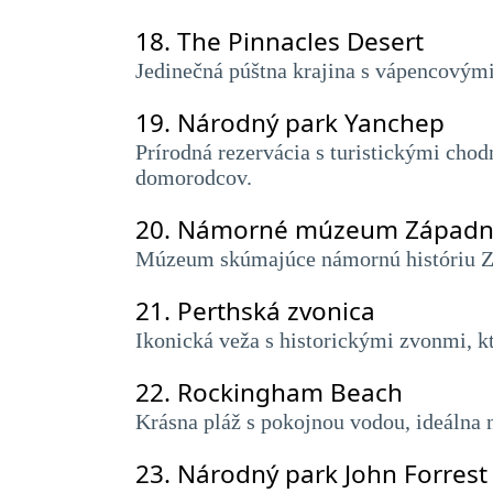
18.
The Pinnacles Desert
Jedinečná púštna krajina s vápencovými
19.
Národný park Yanchep
Prírodná rezervácia s turistickými chod
domorodcov.
20.
Námorné múzeum Západnej
Múzeum skúmajúce námornú históriu Záp
21.
Perthská zvonica
Ikonická veža s historickými zvonmi, k
22.
Rockingham Beach
Krásna pláž s pokojnou vodou, ideálna n
23.
Národný park John Forrest