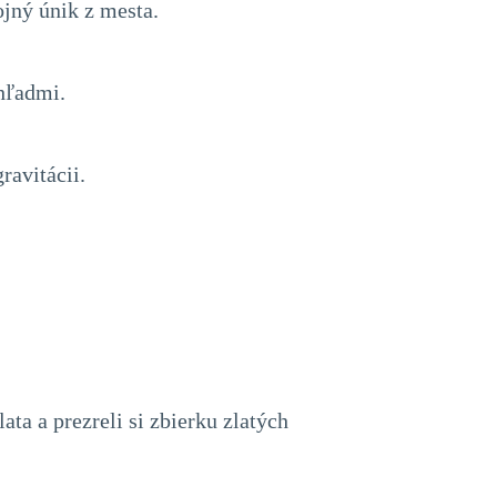
jný únik z mesta.
hľadmi.
avitácii.
ta a prezreli si zbierku zlatých