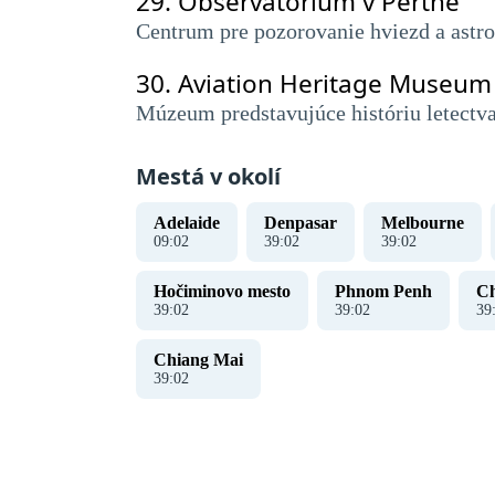
29.
Observatórium v ​​Perthe
Centrum pre pozorovanie hviezd a astro
30.
Aviation Heritage Museum
Múzeum predstavujúce históriu letectva
Mestá v okolí
Adelaide
Denpasar
Melbourne
09
:
02
39
:
02
39
:
02
Hočiminovo mesto
Phnom Penh
Ch
39
:
02
39
:
02
39
Chiang Mai
39
:
02