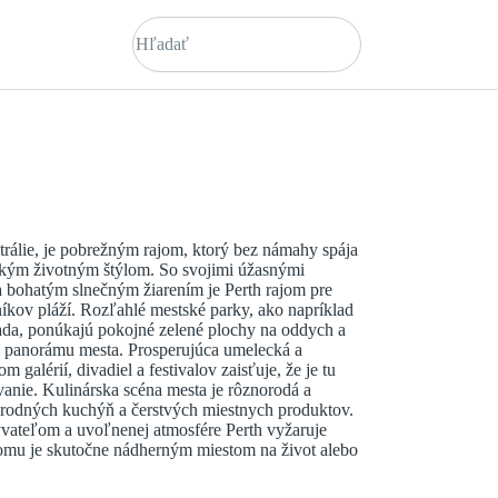
trálie, je pobrežným rajom, ktorý bez námahy spája
ským životným štýlom. So svojimi úžasnými
a bohatým slnečným žiarením je Perth rajom pre
kov pláží. Rozľahlé mestské parky, ako napríklad
ada, ponúkajú pokojné zelené plochy na oddych a
 panorámu mesta. Prosperujúca umelecká a
 galérií, divadiel a festivalov zaisťuje, že je tu
vanie. Kulinárska scéna mesta je rôznorodá a
rodných kuchýň a čerstvých miestnych produktov.
ateľom a uvoľnenej atmosfére Perth vyžaruje
 čomu je skutočne nádherným miestom na život alebo