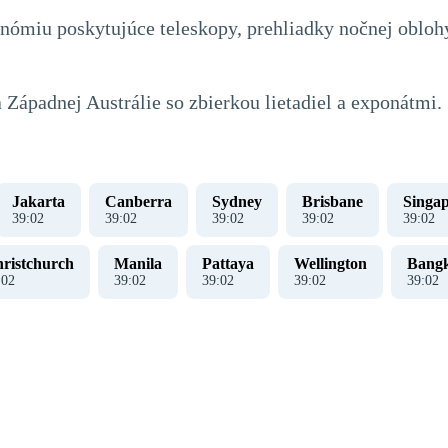
nómiu poskytujúce teleskopy, prehliadky nočnej obloh
 Západnej Austrálie so zbierkou lietadiel a exponátmi.
Jakarta
Canberra
Sydney
Brisbane
Singa
39
:
02
39
:
02
39
:
02
39
:
02
39
:
02
ristchurch
Manila
Pattaya
Wellington
Bang
:
02
39
:
02
39
:
02
39
:
02
39
:
02