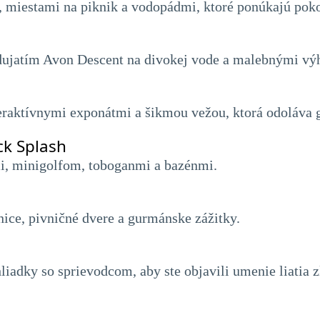
, miestami na piknik a vodopádmi, ktoré ponúkajú poko
ujatím Avon Descent na divokej vode a malebnými vý
raktívnymi exponátmi a šikmou vežou, ktorá odoláva gr
k Splash
mi, minigolfom, toboganmi a bazénmi.
ice, pivničné dvere a gurmánske zážitky.
iadky so sprievodcom, aby ste objavili umenie liatia zla