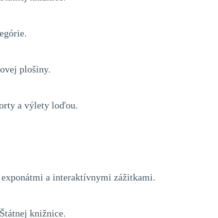
egórie.
ovej plošiny.
orty a výlety loďou.
 exponátmi a interaktívnymi zážitkami.
tátnej knižnice.