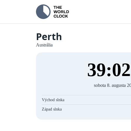
Perth
Austrália
39
:
02
sobota 8. augusta 2
Východ slnka
Západ slnka