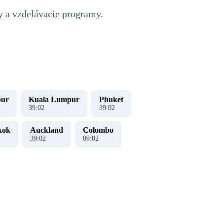
y a vzdelávacie programy.
pur
Kuala Lumpur
Phuket
39
:
02
39
:
02
kok
Auckland
Colombo
39
:
02
09
:
02