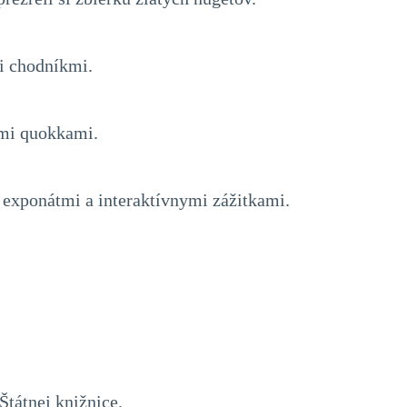
i chodníkmi.
ými quokkami.
 exponátmi a interaktívnymi zážitkami.
tátnej knižnice.