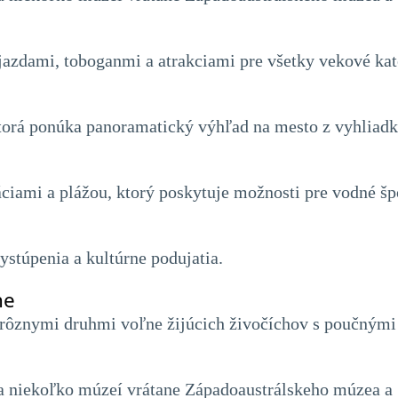
azdami, toboganmi a atrakciami pre všetky vekové kat
torá ponúka panoramatický výhľad na mesto z vyhliadk
ciami a plážou, ktorý poskytuje možnosti pre vodné šp
ystúpenia a kultúrne podujatia.
he
 rôznymi druhmi voľne žijúcich živočíchov s poučnými
a niekoľko múzeí vrátane Západoaustrálskeho múzea a Š