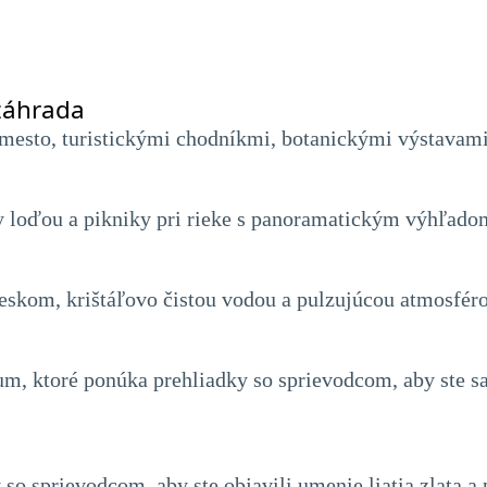
 záhrada
mesto, turistickými chodníkmi, botanickými výstava
by loďou a pikniky pri rieke s panoramatickým výhľado
eskom, krištáľovo čistou vodou a pulzujúcou atmosféro
, ktoré ponúka prehliadky so sprievodcom, aby ste sa 
o sprievodcom, aby ste objavili umenie liatia zlata a p