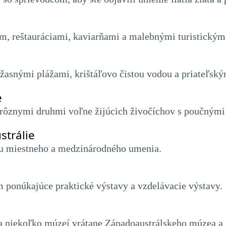
m, reštauráciami, kaviarňami a malebnými turistickým
úžasnými plážami, krištáľovo čistou vodou a priateľsk
e
 rôznymi druhmi voľne žijúcich živočíchov s poučnými
strálie
ku miestneho a medzinárodného umenia.
 ponúkajúce praktické výstavy a vzdelávacie výstavy.
a niekoľko múzeí vrátane Západoaustrálskeho múzea a Š