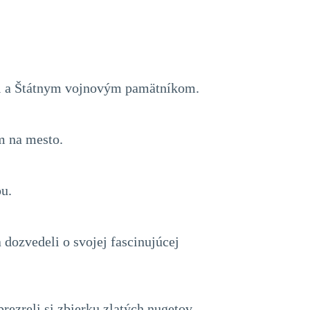
mi a Štátnym vojnovým pamätníkom.
m na mesto.
u.
dozvedeli o svojej fascinujúcej
rezreli si zbierku zlatých nugetov.