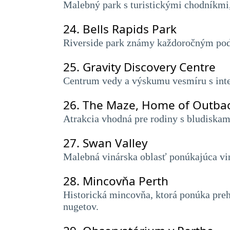
Malebný park s turistickými chodníkmi
24.
Bells Rapids Park
Riverside park známy každoročným pod
25.
Gravity Discovery Centre
Centrum vedy a výskumu vesmíru s inte
26.
The Maze, Home of Outbac
Atrakcia vhodná pre rodiny s bludiska
27.
Swan Valley
Malebná vinárska oblasť ponúkajúca vin
28.
Mincovňa Perth
Historická mincovňa, ktorá ponúka prehl
nugetov.