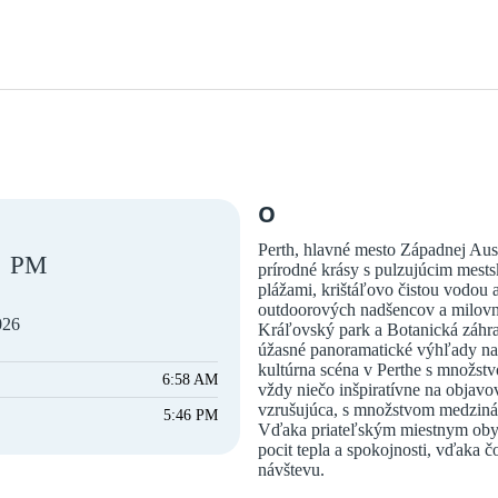
O
Perth, hlavné mesto Západnej Aus
PM
prírodné krásy s pulzujúcim mest
plážami, krištáľovo čistou vodou 
outdoorových nadšencov a milovní
026
Kráľovský park a Botanická záhr
úžasné panoramatické výhľady na
kultúrna scéna v Perthe s množstvom
6:58 AM
vždy niečo inšpiratívne na objavo
vzrušujúca, s množstvom medziná
5:46 PM
Vďaka priateľským miestnym obyv
pocit tepla a spokojnosti, vďaka
návštevu.