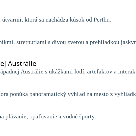
 útvarmi, ktorá sa nachádza kúsok od Perthu.
níkmi, stretnutiami s divou zverou a prehliadkou jaskyn
 Austrálie
adnej Austrálie s ukážkami lodí, artefaktov a interak
torá ponúka panoramatický výhľad na mesto z vyhliadk
a plávanie, opaľovanie a vodné športy.