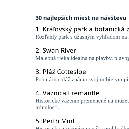
30 najlepších miest na návštevu
1.
Kráľovský park a botanická
Rozľahlý park s úžasným výhľadom na 
2.
Swan River
Malebná rieka ideálna na plavby, plav
3.
Pláž Cottesloe
Populárna pláž známa svojim bielym pi
4.
Väznica Fremantle
Historické väzenie premenené na múzeum
minulosti.
5.
Perth Mint
Historická mincovňa ponúka prehliadky s