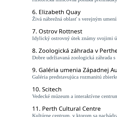
6.
Elizabeth Quay
Živá nábrežná oblasť s verejným umení
7.
Ostrov Rottnest
Idylický ostrovný útek známy svojimi 
8.
Zoologická záhrada v Perth
Dobre udržiavaná zoologická záhrada s
9.
Galéria umenia Západnej Au
Galéria predstavujúca rozmanitú zbier
10.
Scitech
Vedecké múzeum a interaktívne centrum
11.
Perth Cultural Centre
Kultúrne centrum, v ktorom sa nachádz