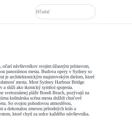
ie, očarí návštevníkov svojim úžasným prístavom,
cou panorámou mesta. Budova opery v Sydney so
ami je architektonickým majstrovským dielom, ktoré
u zdatnosť mesta. Most Sydney Harbour Bridge
 a slúži ako ikonický symbol spojenia.
ne svetoznámej pláže Bondi Beach, pozývajú na
túrna kulinárska scéna mesta dráždi chuťové
veta. So svojou pohodovou atmosférou,
mi a dokonalou zmesou prírodných krás a
stom, ktoré chytí za srdce každého návštevníka.