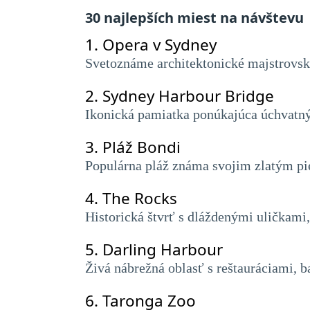
30 najlepších miest na návštevu
1.
Opera v Sydney
Svetoznáme architektonické majstrovské
2.
Sydney Harbour Bridge
Ikonická pamiatka ponúkajúca úchvatný 
3.
Pláž Bondi
Populárna pláž známa svojim zlatým pi
4.
The Rocks
Historická štvrť s dláždenými uličkami
5.
Darling Harbour
Živá nábrežná oblasť s reštauráciami,
6.
Taronga Zoo