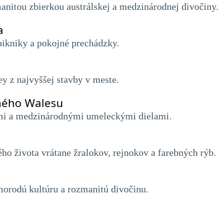
nitou zbierkou austrálskej a medzinárodnej divočiny.
a
 pikniky a pokojné prechádzky.
y z najvyššej stavby v meste.
ného Walesu
mi a medzinárodnými umeleckými dielami.
o života vrátane žralokov, rejnokov a farebných rýb.
omorodú kultúru a rozmanitú divočinu.