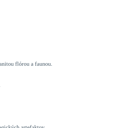
anitou flórou a faunou.
.
ogických artefaktov.