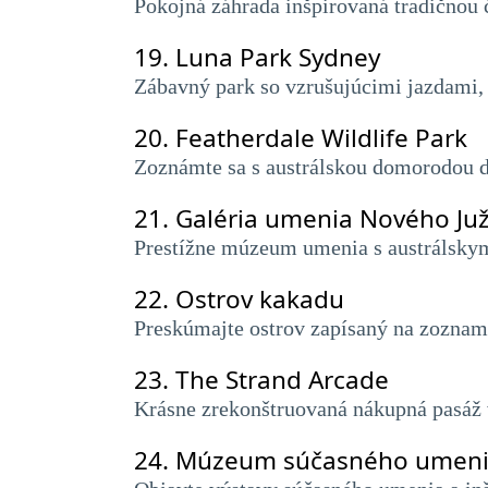
Pokojná záhrada inšpirovaná tradičnou 
19.
Luna Park Sydney
Zábavný park so vzrušujúcimi jazdami, 
20.
Featherdale Wildlife Park
Zoznámte sa s austrálskou domorodou d
21.
Galéria umenia Nového Ju
Prestížne múzeum umenia s austrálsky
22.
Ostrov kakadu
Preskúmajte ostrov zapísaný na zozna
23.
The Strand Arcade
Krásne zrekonštruovaná nákupná pasáž v
24.
Múzeum súčasného umen