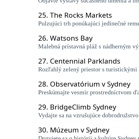
Objavte výstavy súčasného umenia a in
25.
The Rocks Markets
Pulzujúci trh ponúkajúci jedinečné reme
26.
Watsons Bay
Malebná prístavná pláž s nádherným vý
27.
Centennial Parklands
Rozľahlý zelený priestor s turistickými
28.
Observatórium v ​​Sydney
Preskúmajte vesmír prostredníctvom ďa
29.
BridgeClimb Sydney
Vydajte sa na vzrušujúce dobrodružstvo
30.
Múzeum v Sydney
Dozviete sa o histórii a kultúre Sydne