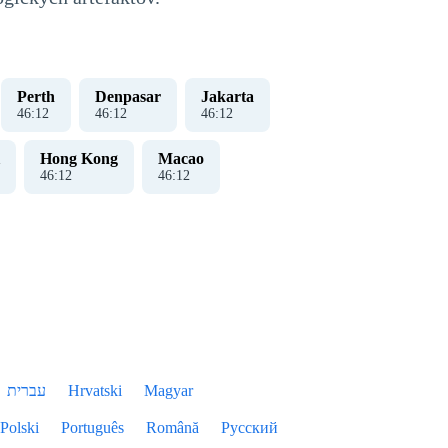
Perth
Denpasar
Jakarta
46
:
13
46
:
13
46
:
13
Hong Kong
Macao
46
:
13
46
:
13
עברית
Hrvatski
Magyar
Polski
Português
Română
Русский