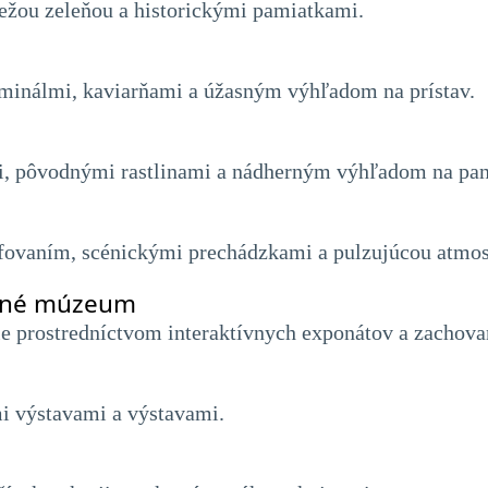
viežou zeleňou a historickými pamiatkami.
rminálmi, kaviarňami a úžasným výhľadom na prístav.
mi, pôvodnými rastlinami a nádherným výhľadom na pa
fovaním, scénickými prechádzkami a pulzujúcou atmos
orné múzeum
lie prostredníctvom interaktívnych exponátov a zachova
i výstavami a výstavami.