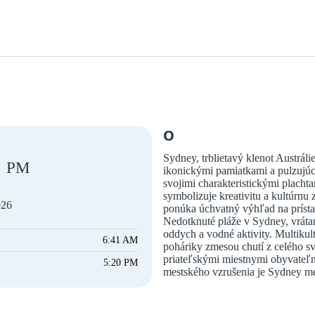
O
Sydney, trblietavý klenot Austrál
PM
ikonickými pamiatkami a pulzujú
svojimi charakteristickými placht
symbolizuje kreativitu a kultúrn
026
ponúka úchvatný výhľad na prístav
Nedotknuté pláže v Sydney, vráta
oddych a vodné aktivity. Multikul
6:41 AM
poháriky zmesou chutí z celého s
priateľskými miestnymi obyvateľ
5:20 PM
mestského vzrušenia je Sydney me