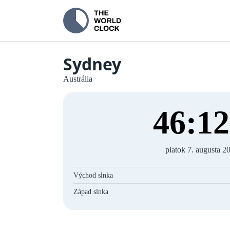
Sydney
Austrália
46
:
13
piatok 7. augusta 2
Východ slnka
Západ slnka