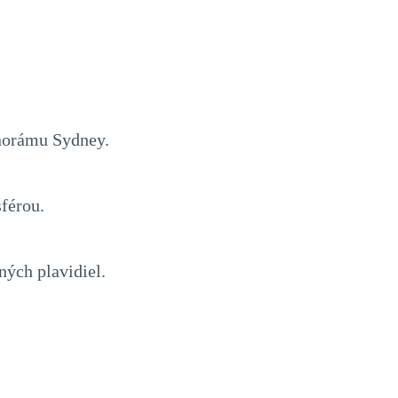
norámu Sydney.
férou.
ných plavidiel.