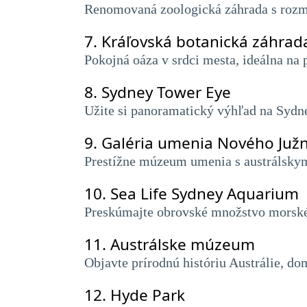
Renomovaná zoologická záhrada s rozma
7.
Kráľovská botanická záhrad
Pokojná oáza v srdci mesta, ideálna na
8.
Sydney Tower Eye
Užite si panoramatický výhľad na Sydne
9.
Galéria umenia Nového Juž
Prestížne múzeum umenia s austrálsky
10.
Sea Life Sydney Aquarium
Preskúmajte obrovské množstvo morskéh
11.
Austrálske múzeum
Objavte prírodnú históriu Austrálie, d
12.
Hyde Park