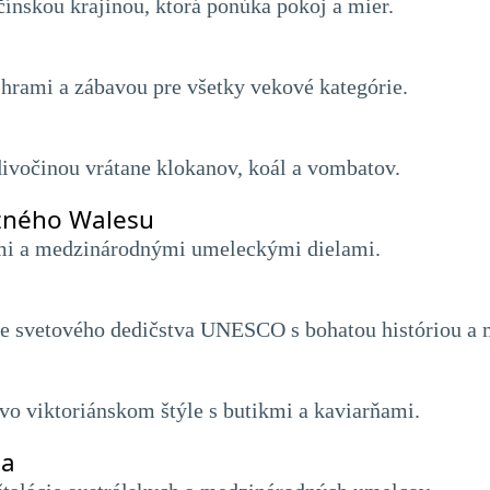
čínskou krajinou, ktorá ponúka pokoj a mier.
hrami a zábavou pre všetky vekové kategórie.
ivočinou vrátane klokanov, koál a vombatov.
žného Walesu
mi a medzinárodnými umeleckými dielami.
me svetového dedičstva UNESCO s bohatou históriou a
o viktoriánskom štýle s butikmi a kaviarňami.
ia