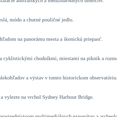
štalácie austrálskych a medzinárodných umelcov.
slá, módu a chutné pouličné jedlo.
hľadom na panorámu mesta a ikonickú priepasť.
 a cyklistickými chodníkmi, miestami na piknik a rozm
lekohľadov a výstav v tomto historickom observatóriu
 a vylezte na vrchol Sydney Harbour Bridge.
y prostredníctvom multimediálnych exponátov a archeol