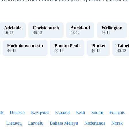
Adelaide
Christchurch
Auckland
Wellington
16
:
13
46
:
13
46
:
13
46
:
13
Hočiminovo mesto
Phnom Penh
Phuket
Taipei
46
:
13
46
:
13
46
:
13
46
:
13
sk
Deutsch
Ελληνικά
Español
Eesti
Suomi
Français
Lietuvių
Latviešu
Bahasa Melayu
Nederlands
Norsk