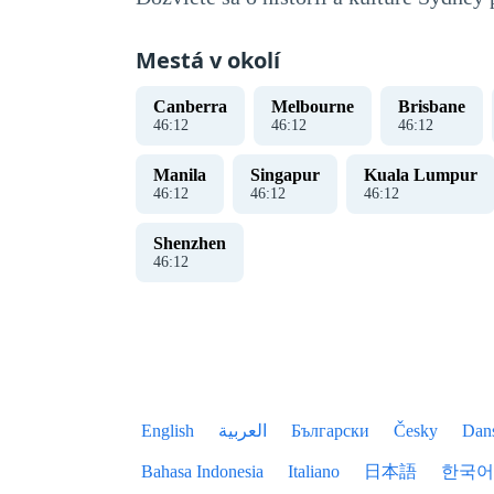
Mestá v okolí
Canberra
Melbourne
Brisbane
46
:
13
46
:
13
46
:
13
Manila
Singapur
Kuala Lumpur
46
:
13
46
:
13
46
:
13
Shenzhen
46
:
13
English
العربية
Български
Česky
Dan
Bahasa Indonesia
Italiano
日本語
한국어