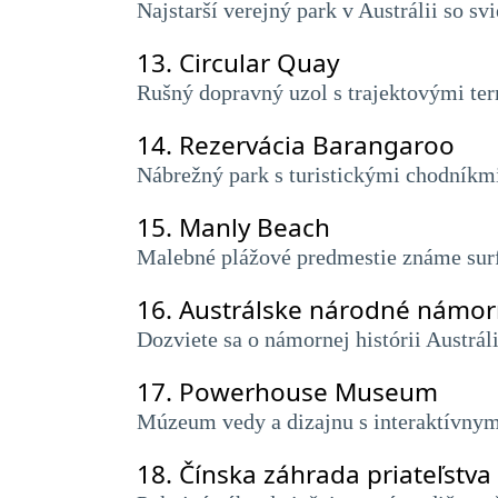
Najstarší verejný park v Austrálii so s
13.
Circular Quay
Rušný dopravný uzol s trajektovými te
14.
Rezervácia Barangaroo
Nábrežný park s turistickými chodník
15.
Manly Beach
Malebné plážové predmestie známe sur
16.
Austrálske národné nám
Dozviete sa o námornej histórii Austrá
17.
Powerhouse Museum
Múzeum vedy a dizajnu s interaktívnym
18.
Čínska záhrada priateľstva