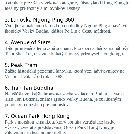
a atrakcie pre všetky vekové kategórie, Disneyland Hong Kong je
ideálny pre rodiny a milovníkov Disney.
3.
Lanovka Ngong Ping 360
Vydajte sa malebnou lanovkou do dediny Ngong Ping a navštívte
ikonický Veľký Budha, kláštor Po Lin a Cestu múdrosti.
4.
Avenue of Stars
Táto promenáda lemovaná sochami, ktorá sa nachádza na nábreží
Tsim Sha Tsui, oslavuje bohatý filmový priemysel Hongkongu.
5.
Peak Tram
Zažite historickú pozemnú lanovku, ktorá vozí návštevníkov na
Victoria Peak už od roku 1888.
6.
Tian Tan Buddha
Najväčšia vonkajšia bronzová socha sediaceho Budhu na svete,
Tian Tan Buddha, známa aj ako Veľký Budha, je obľúbeným
pútnickým miestom pre budhistov.
7.
Ocean Park Hong Kong
Park s morskou tematikou, ktorý ponúka vzrušujúce jazdy,
výstavy zvierat a predstavenia, Ocean Park Hong Kong je
zábavnou destináciou pre rodiny.