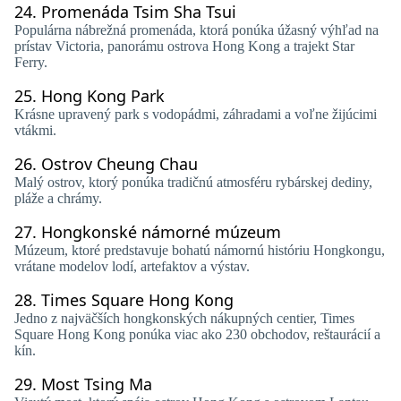
24.
Promenáda Tsim Sha Tsui
Populárna nábrežná promenáda, ktorá ponúka úžasný výhľad na
prístav Victoria, panorámu ostrova Hong Kong a trajekt Star
Ferry.
25.
Hong Kong Park
Krásne upravený park s vodopádmi, záhradami a voľne žijúcimi
vtákmi.
26.
Ostrov Cheung Chau
Malý ostrov, ktorý ponúka tradičnú atmosféru rybárskej dediny,
pláže a chrámy.
27.
Hongkonské námorné múzeum
Múzeum, ktoré predstavuje bohatú námornú históriu Hongkongu,
vrátane modelov lodí, artefaktov a výstav.
28.
Times Square Hong Kong
Jedno z najväčších hongkonských nákupných centier, Times
Square Hong Kong ponúka viac ako 230 obchodov, reštaurácií a
kín.
29.
Most Tsing Ma