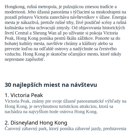
Hongkong, rušná metropola, je pulzujúcou zmesou tradície a
modernosti. Jeho úžasná panoráma s týčiacimi sa mrakodrapmi na
pozadí prístavu Victoria zanecháva návštevníkov v úžase. Energia
mesta je nákazlivá, pretože rušné trhy, živé pouličné scény a rušná
kulinárska scéna uchvacujú zmysly. Od objavovania historických
štvrtí Central a Sheung Wan až po užívanie si pokoja Victoria
Peak, Hong Kong ponúka pestrú škálu zážitkov. Ponorte sa do
bohatej kultúry mesta, navštívte chrámy a kláštory alebo sa
prevezte loďou na odľahlé ostrovy a nadýchnite sa čerstvého
vzduchu. Hong Kong je skutočne očarujúce mesto, ktoré nikdy
neprestane zapôsobiť.
30 najlepších miest na návštevu
1.
Victoria Peak
Victoria Peak, známy pre svoje úžasné panoramatické výhľady na
Hong Kong, je nevyhnutnou turistickou atrakciou, ktorá sa
nachádza na najvyššom bode ostrova Hong Kong.
2.
Disneyland Hong Kong
Čarovný zábavný park, ktorý ponúka zábavné jazdy, predstavenia