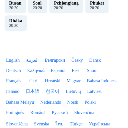
Busan
Soul
Pchjongjang
Phuket
20
:
20
20
:
20
20
:
20
20
:
20
Dháka
20
:
20
English
العربية
Български
Česky
Dansk
Deutsch
Ελληνικά
Español
Eesti
Suomi
Français
עברית
Hrvatski
Magyar
Bahasa Indonesia
Italiano
日本語
한국어
Lietuvių
Latviešu
Bahasa Melayu
Nederlands
Norsk
Polski
Português
Română
Русский
Slovenčina
Slovenščina
Svenska
ไทย
Türkçe
Українська