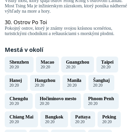
Visutý most, ktorý spája ostrov Hong Kong s ostrovom Lantau.
Most Tsing Ma je ​​inžinierskym zázrakom, ktorý ponúka nádherné
výhľady na more a hory.
30.
Ostrov Po Toi
Pokojný ostrov, ktorý je známy svojou krásnou scenériou,
turistickými chodníkmi a reštauráciami s morskými plodmi.
Mestá v okolí
Shenzhen
Macao
Guangzhou
Taipei
20
:
20
20
:
20
20
:
20
20
:
20
Hanoj ​​
Hangzhou
Manila
Šanghaj
20
:
20
20
:
20
20
:
20
20
:
20
Chengdu
Hočiminovo mesto
Phnom Penh
20
:
20
20
:
20
20
:
20
Chiang Mai
Bangkok
Pattaya
Peking
20
:
20
20
:
20
20
:
20
20
:
20