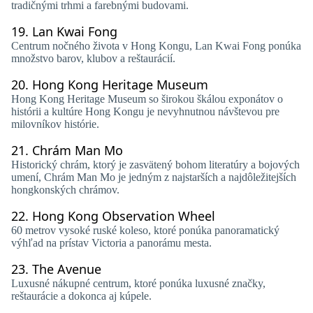
tradičnými trhmi a farebnými budovami.
19.
Lan Kwai Fong
Centrum nočného života v Hong Kongu, Lan Kwai Fong ponúka
množstvo barov, klubov a reštaurácií.
20.
Hong Kong Heritage Museum
Hong Kong Heritage Museum so širokou škálou exponátov o
histórii a kultúre Hong Kongu je nevyhnutnou návštevou pre
milovníkov histórie.
21.
Chrám Man Mo
Historický chrám, ktorý je zasvätený bohom literatúry a bojových
umení, Chrám Man Mo je jedným z najstarších a najdôležitejších
hongkonských chrámov.
22.
Hong Kong Observation Wheel
60 metrov vysoké ruské koleso, ktoré ponúka panoramatický
výhľad na prístav Victoria a panorámu mesta.
23.
The Avenue
Luxusné nákupné centrum, ktoré ponúka luxusné značky,
reštaurácie a dokonca aj kúpele.