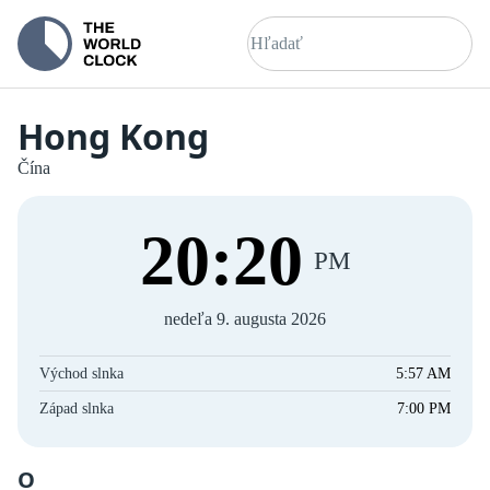
Hong Kong
Čína
20
:
20
PM
nedeľa 9. augusta 2026
Východ slnka
5:57 AM
Západ slnka
7:00 PM
O