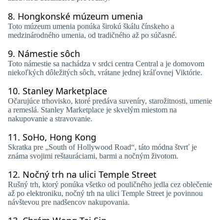
8.
Hongkonské múzeum umenia
Toto múzeum umenia ponúka širokú škálu čínskeho a
medzinárodného umenia, od tradičného až po súčasné.
9.
Námestie sôch
Toto námestie sa nachádza v srdci centra Central a je domovom
niekoľkých dôležitých sôch, vrátane jednej kráľovnej Viktórie.
10.
Stanley Marketplace
Očarujúce trhovisko, ktoré predáva suveníry, starožitnosti, umenie
a remeslá. Stanley Marketplace je skvelým miestom na
nakupovanie a stravovanie.
11.
SoHo, Hong Kong
Skratka pre „South of Hollywood Road“, táto módna štvrť je
známa svojimi reštauráciami, barmi a nočným životom.
12.
Nočný trh na ulici Temple Street
Rušný trh, ktorý ponúka všetko od pouličného jedla cez oblečenie
až po elektroniku, nočný trh na ulici Temple Street je povinnou
návštevou pre nadšencov nakupovania.