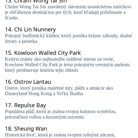
13.
Chrám Wong Tai Sin
Chrám Wong Tai Sin zasvätený slávnemu taoistickému mníchovi
je obľúbenou destináciou pre tých, ktorí hľadajú požehnanie a
šťastie.
14.
Chi Lin Nunnery
Pokojný budhistický kláštor, ktorý ponúka krásne záhrady, skalné
útvary a jazierka.
15.
Kowloon Walled City Park
Kedysi známy ako najhustejšie osídlené miesto na svete,
Kowloon Walled City Park je teraz pokojným verejným parkom,
ktorý predstavuje históriu tejto oblasti.
16.
Ostrov Lantau
Ostrov, ktorý ponúka malebné túry, pláže a atrakcie ako
Disneyland Hong Kong a Veľký Budha.
17.
Repulse Bay
Populárna pláž, ktorá je známa svojou krásnou scenériou,
priezračnou vodou a luxusnými rezortmi.
18.
Sheung Wan
Historická štvrť, ktorá je známa svojimi rušnými ulicami,