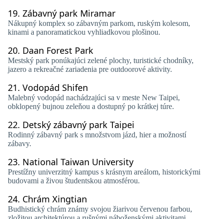
19.
Zábavný park Miramar
Nákupný komplex so zábavným parkom, ruským kolesom,
kinami a panoramatickou vyhliadkovou plošinou.
20.
Daan Forest Park
Mestský park ponúkajúci zelené plochy, turistické chodníky,
jazero a rekreačné zariadenia pre outdoorové aktivity.
21.
Vodopád Shifen
Malebný vodopád nachádzajúci sa v meste New Taipei,
obklopený bujnou zeleňou a dostupný po krátkej túre.
22.
Detský zábavný park Taipei
Rodinný zábavný park s množstvom jázd, hier a možností
zábavy.
23.
National Taiwan University
Prestížny univerzitný kampus s krásnym areálom, historickými
budovami a živou študentskou atmosférou.
24.
Chrám Xingtian
Budhistický chrám známy svojou žiarivou červenou farbou,
zložitou architektúrou a rušnými náboženskými aktivitami.