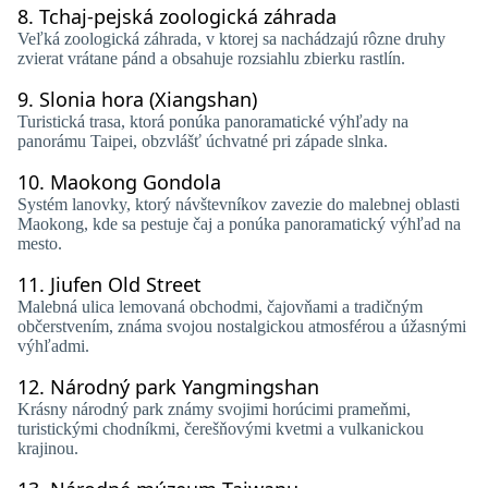
8.
Tchaj-pejská zoologická záhrada
Veľká zoologická záhrada, v ktorej sa nachádzajú rôzne druhy
zvierat vrátane pánd a obsahuje rozsiahlu zbierku rastlín.
9.
Slonia hora (Xiangshan)
Turistická trasa, ktorá ponúka panoramatické výhľady na
panorámu Taipei, obzvlášť úchvatné pri západe slnka.
10.
Maokong Gondola
Systém lanovky, ktorý návštevníkov zavezie do malebnej oblasti
Maokong, kde sa pestuje čaj a ponúka panoramatický výhľad na
mesto.
11.
Jiufen Old Street
Malebná ulica lemovaná obchodmi, čajovňami a tradičným
občerstvením, známa svojou nostalgickou atmosférou a úžasnými
výhľadmi.
12.
Národný park Yangmingshan
Krásny národný park známy svojimi horúcimi prameňmi,
turistickými chodníkmi, čerešňovými kvetmi a vulkanickou
krajinou.