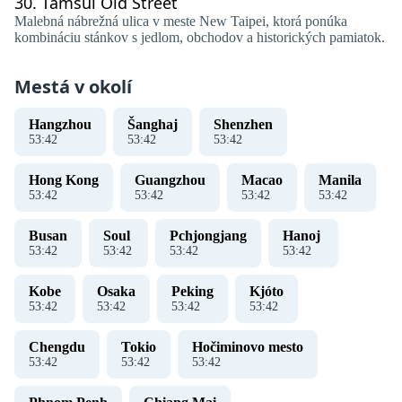
30.
Tamsui Old Street
Malebná nábrežná ulica v meste New Taipei, ktorá ponúka
kombináciu stánkov s jedlom, obchodov a historických pamiatok.
Mestá v okolí
Hangzhou
Šanghaj
Shenzhen
53
:
42
53
:
42
53
:
42
Hong Kong
Guangzhou
Macao
Manila
53
:
42
53
:
42
53
:
42
53
:
42
Busan
Soul
Pchjongjang
Hanoj ​​
53
:
42
53
:
42
53
:
42
53
:
42
Kobe
Osaka
Peking
Kjóto
53
:
42
53
:
42
53
:
42
53
:
42
Chengdu
Tokio
Hočiminovo mesto
53
:
42
53
:
42
53
:
42