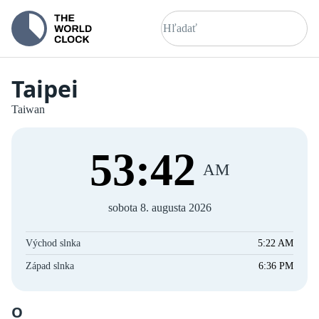
Taipei
Taiwan
53
:
42
AM
sobota 8. augusta 2026
Východ slnka
5:22 AM
Západ slnka
6:36 PM
O