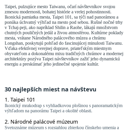
Taipei, pulzujúce mesto Taiwanu, očarí návštevníkov svojou
zmesou modernosti, bohatej histórie a vrelej pohostinnosti.
Ikonická pamiatka mesta, Taipei 101, sa týči nad panorámou a
ponúka úchvatný výhľad na mesto pod sebou. Rušné nočné trhy
v Tchaj-peji, ako napríklad Shilin a Raohe, lákajú množstvom
chutných pouličných jedál a živou atmosférou. Kultúrne poklady
mesta, vrátane Národného palácového múzea a chrámu
Longshan, poskytujú pohľad do fascinujúcej minulosti Taiwanu.
Vďaka efektívnej verejnej doprave, priateľským miestnym
obyvateľom a dokonalému mixu tradičných chrámov a modernej
architektúry pozýva Taipei návštevníkov zažiť jeho dynamickú
energiu a preskúmať jeho jedinečné spojenie kultúr.
30 najlepších miest na návštevu
1.
Taipei 101
Ikonický mrakodrap s vyhliadkovou plošinou s panoramatickým
výhľadom na panorámu Taipei a okolité oblasti.
2.
Národné palácové múzeum
Svetoznáme múzeum s rozsiahlou zbierkou čínskeho umenia a