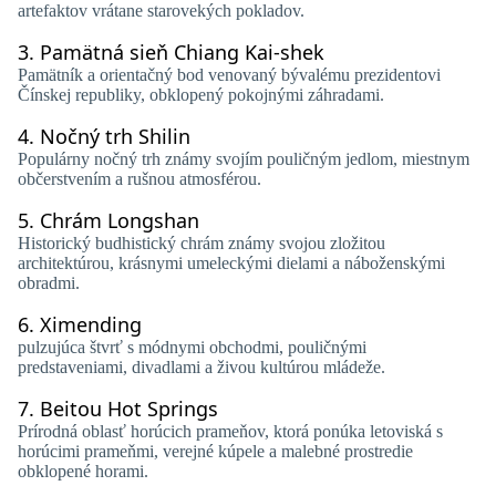
artefaktov vrátane starovekých pokladov.
3.
Pamätná sieň Chiang Kai-shek
Pamätník a orientačný bod venovaný bývalému prezidentovi
Čínskej republiky, obklopený pokojnými záhradami.
4.
Nočný trh Shilin
Populárny nočný trh známy svojím pouličným jedlom, miestnym
občerstvením a rušnou atmosférou.
5.
Chrám Longshan
Historický budhistický chrám známy svojou zložitou
architektúrou, krásnymi umeleckými dielami a náboženskými
obradmi.
6.
Ximending
pulzujúca štvrť s módnymi obchodmi, pouličnými
predstaveniami, divadlami a živou kultúrou mládeže.
7.
Beitou Hot Springs
Prírodná oblasť horúcich prameňov, ktorá ponúka letoviská s
horúcimi prameňmi, verejné kúpele a malebné prostredie
obklopené horami.