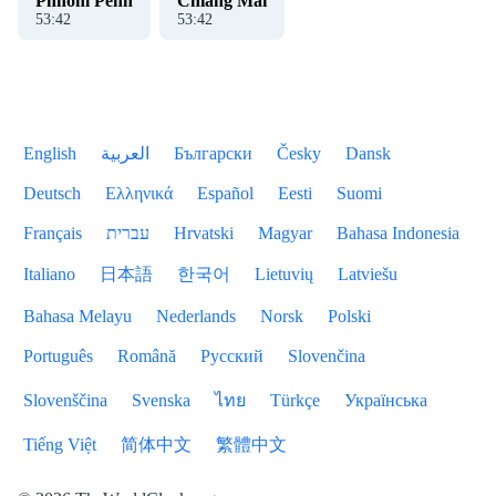
Phnom Penh
Chiang Mai
53
:
42
53
:
42
English
العربية
Български
Česky
Dansk
Deutsch
Ελληνικά
Español
Eesti
Suomi
Français
עברית
Hrvatski
Magyar
Bahasa Indonesia
Italiano
日本語
한국어
Lietuvių
Latviešu
Bahasa Melayu
Nederlands
Norsk
Polski
Português
Română
Русский
Slovenčina
Slovenščina
Svenska
ไทย
Türkçe
Українська
Tiếng Việt
简体中文
繁體中文