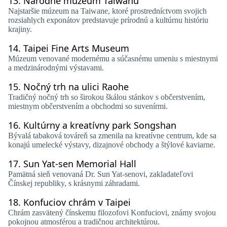
13.
Národné múzeum Taiwanu
Najstaršie múzeum na Taiwane, ktoré prostredníctvom svojich
rozsiahlych exponátov predstavuje prírodnú a kultúrnu históriu
krajiny.
14.
Taipei Fine Arts Museum
Múzeum venované modernému a súčasnému umeniu s miestnymi
a medzinárodnými výstavami.
15.
Nočný trh na ulici Raohe
Tradičný nočný trh so širokou škálou stánkov s občerstvením,
miestnym občerstvením a obchodmi so suvenírmi.
16.
Kultúrny a kreatívny park Songshan
Bývalá tabaková továreň sa zmenila na kreatívne centrum, kde sa
konajú umelecké výstavy, dizajnové obchody a štýlové kaviarne.
17.
Sun Yat-sen Memorial Hall
Pamätná sieň venovaná Dr. Sun Yat-senovi, zakladateľovi
Čínskej republiky, s krásnymi záhradami.
18.
Konfuciov chrám v Taipei
Chrám zasvätený čínskemu filozofovi Konfuciovi, známy svojou
pokojnou atmosférou a tradičnou architektúrou.