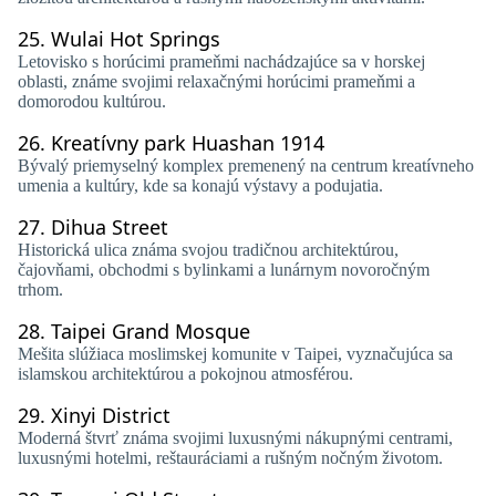
25.
Wulai Hot Springs
Letovisko s horúcimi prameňmi nachádzajúce sa v horskej
oblasti, známe svojimi relaxačnými horúcimi prameňmi a
domorodou kultúrou.
26.
Kreatívny park Huashan 1914
Bývalý priemyselný komplex premenený na centrum kreatívneho
umenia a kultúry, kde sa konajú výstavy a podujatia.
27.
Dihua Street
Historická ulica známa svojou tradičnou architektúrou,
čajovňami, obchodmi s bylinkami a lunárnym novoročným
trhom.
28.
Taipei Grand Mosque
Mešita slúžiaca moslimskej komunite v Taipei, vyznačujúca sa
islamskou architektúrou a pokojnou atmosférou.
29.
Xinyi District
Moderná štvrť známa svojimi luxusnými nákupnými centrami,
luxusnými hotelmi, reštauráciami a rušným nočným životom.